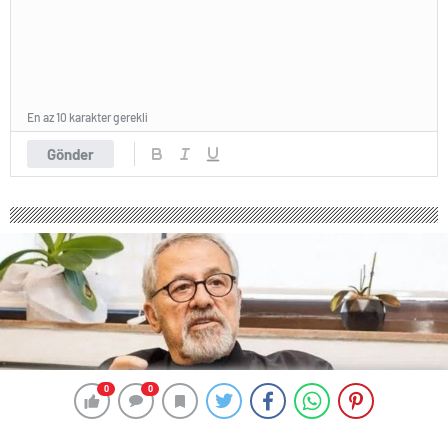
En az 10 karakter gerekli
Gönder
0
0
0
0