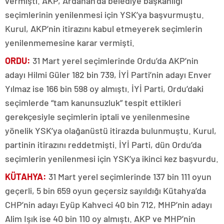
vermişti. AKP, Ardahan’da belediye başkanlığı
seçimlerinin yenilenmesi için YSK’ya başvurmuştu.
Kurul, AKP’nin itirazını kabul etmeyerek seçimlerin
yenilenmemesine karar vermişti.
ORDU:
31 Mart yerel seçimlerinde Ordu’da AKP’nin
adayı Hilmi Güler 182 bin 739, İYİ Parti’nin adayı Enver
Yılmaz ise 166 bin 598 oy almıştı. İYİ Parti, Ordu’daki
seçimlerde “tam kanunsuzluk” tespit ettikleri
gerekçesiyle seçimlerin iptali ve yenilenmesine
yönelik YSK’ya olağanüstü itirazda bulunmuştu. Kurul,
partinin itirazını reddetmişti. İYİ Parti, dün Ordu’da
seçimlerin yenilenmesi için YSK’ya ikinci kez başvurdu.
KÜTAHYA:
31 Mart yerel seçimlerinde 137 bin 111 oyun
geçerli, 5 bin 659 oyun geçersiz sayıldığı Kütahya’da
CHP’nin adayı Eyüp Kahveci 40 bin 712, MHP’nin adayı
Alim Işık ise 40 bin 110 oy almıştı. AKP ve MHP’nin