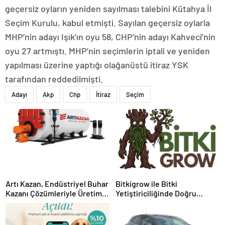
geçersiz oyların yeniden sayılması talebini Kütahya İl
Seçim Kurulu, kabul etmişti. Sayılan geçersiz oylarla
MHP’nin adayı Işık’ın oyu 58, CHP’nin adayı Kahveci’nin
oyu 27 artmıştı. MHP’nin seçimlerin iptali ve yeniden
yapılması üzerine yaptığı olağanüstü itiraz YSK
tarafından reddedilmişti.
Adayı
Akp
Chp
İtiraz
Seçim
Artı Kazan, Endüstriyel Buhar
Bitkigrow ile Bitki
Kazanı Çözümleriyle Üretim
Yetiştiriciliğinde Doğru
Tesislerine Verimli Sistemler
Ekipman ve Ürün Seçimi
Sunuyor