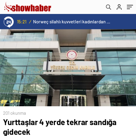
15:21
/
Norweç silahlı kuvvetleri kadınlardan oluşan özel kuvvetler eğitimlerini başlattı.
201 okunma
Yurttaşlar 4 yerde tekrar sandığa
gidecek