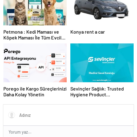
Petmona : Kedi Maması ve
Konya rent a car
Köpek Maması İle Tüm Evcil
Hayvan Ürünleri
Porego ile Kargo Süreçlerinizi
Sevinçler Sağlık: Trusted
Daha Kolay Yönetin
Hygiene Product
Manufacturer in Turkey