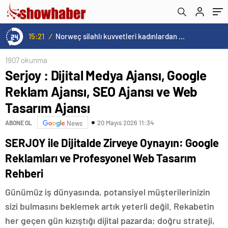
15:21
/
Norweç silahlı kuvvetleri kadınlardan oluşan özel kuvvetler eğitimlerini başlattı.
1907 okunma
Serjoy : Dijital Medya Ajansı, Google
Reklam Ajansı, SEO Ajansı ve Web
Tasarım Ajansı
20 Mayıs 2026 11:34
ABONE OL
News
SERJOY ile Dijitalde Zirveye Oynayın: Google
Reklamları ve Profesyonel Web Tasarım
Rehberi
Günümüz iş dünyasında, potansiyel müşterilerinizin
sizi bulmasını beklemek artık yeterli değil. Rekabetin
her geçen gün kızıştığı dijital pazarda; doğru strateji,