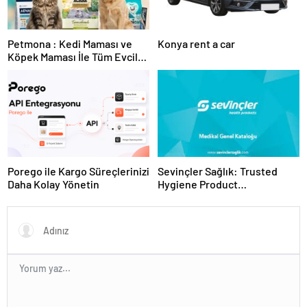
Petmona : Kedi Maması ve
Konya rent a car
Köpek Maması İle Tüm Evcil
Hayvan Ürünleri
Porego ile Kargo Süreçlerinizi
Sevinçler Sağlık: Trusted
Daha Kolay Yönetin
Hygiene Product
Manufacturer in Turkey