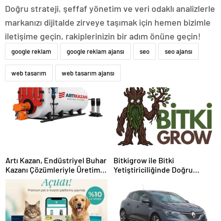
Doğru strateji, şeffaf yönetim ve veri odaklı analizlerle
markanızı dijitalde zirveye taşımak için hemen bizimle
iletişime geçin, rakiplerinizin bir adım önüne geçin!
google reklam
google reklam ajansı
seo
seo ajansı
web tasarım
web tasarım ajansı
Artı Kazan, Endüstriyel Buhar
Bitkigrow ile Bitki
Kazanı Çözümleriyle Üretim
Yetiştiriciliğinde Doğru
Tesislerine Verimli Sistemler
Ekipman ve Ürün Seçimi
Sunuyor