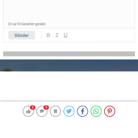
En az 10 karakter gerekli
Gönder
0
0
0
0