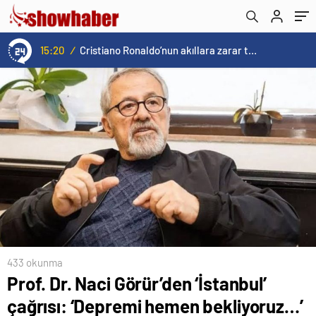
15:20
/
Cristiano Ronaldo’nun akıllara zarar tüm kariyerinin istatistiğini çıkardık !
433 okunma
Prof. Dr. Naci Görür’den ‘İstanbul’
çağrısı: ‘Depremi hemen bekliyoruz…’