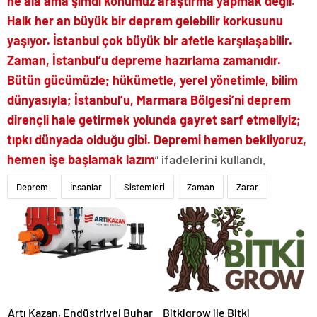
ne ala ama şimdi konumuz araştırma yapmak değil.
Halk her an büyük bir deprem gelebilir korkusunu
yaşıyor. İstanbul çok büyük bir afetle karşılaşabilir.
Zaman, İstanbul’u depreme hazırlama zamanıdır.
Bütün gücümüzle; hükümetle, yerel yönetimle, bilim
dünyasıyla; İstanbul’u, Marmara Bölgesi’ni deprem
dirençli hale getirmek yolunda gayret sarf etmeliyiz;
tıpkı dünyada olduğu gibi. Depremi hemen bekliyoruz,
hemen işe başlamak lazım
” ifadelerini kullandı.
Deprem
İnsanlar
Sistemleri
Zaman
Zarar
Artı Kazan, Endüstriyel Buhar
Bitkigrow ile Bitki