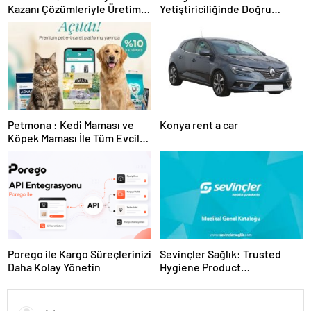
Kazanı Çözümleriyle Üretim
Yetiştiriciliğinde Doğru
Tesislerine Verimli Sistemler
Ekipman ve Ürün Seçimi
Sunuyor
Petmona : Kedi Maması ve
Konya rent a car
Köpek Maması İle Tüm Evcil
Hayvan Ürünleri
Porego ile Kargo Süreçlerinizi
Sevinçler Sağlık: Trusted
Daha Kolay Yönetin
Hygiene Product
Manufacturer in Turkey