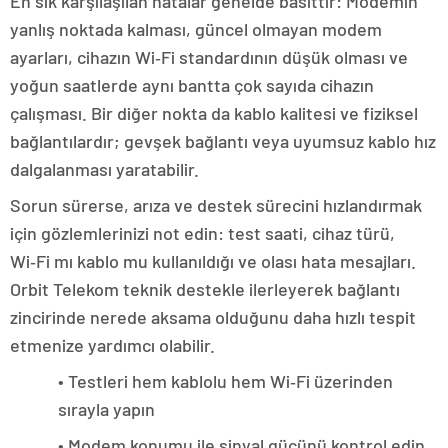
En sık karşılaşılan hatalar genelde basittir: Modemin
yanlış noktada kalması, güncel olmayan modem
ayarları, cihazın Wi‑Fi standardının düşük olması ve
yoğun saatlerde aynı bantta çok sayıda cihazın
çalışması. Bir diğer nokta da kablo kalitesi ve fiziksel
bağlantılardır; gevşek bağlantı veya uyumsuz kablo hız
dalgalanması yaratabilir.
Sorun sürerse, arıza ve destek sürecini hızlandırmak
için gözlemlerinizi not edin: test saati, cihaz türü,
Wi‑Fi mı kablo mu kullanıldığı ve olası hata mesajları.
Orbit Telekom teknik destekle ilerleyerek bağlantı
zincirinde nerede aksama olduğunu daha hızlı tespit
etmenize yardımcı olabilir.
• Testleri hem kablolu hem Wi‑Fi üzerinden
sırayla yapın
• Modem konumu ile sinyal gücünü kontrol edin