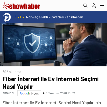
15:20
/
Cristiano Ronaldo’nun akıllara zarar tüm kariyerinin istatistiğini çıkardık !
592 okunma
Fiber İnternet ile Ev İnterneti Seçimi
Nasıl Yapılır
8 Temmuz 2026 16:07
ABONE OL
News
Fiber İnternet ile Ev İnterneti Seçimi Nasıl Yapılır için