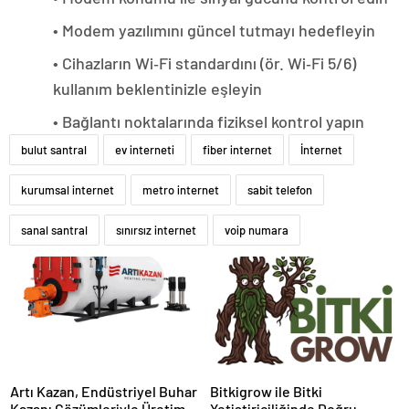
• Modem yazılımını güncel tutmayı hedefleyin
• Cihazların Wi‑Fi standardını (ör. Wi‑Fi 5/6)
kullanım beklentinizle eşleyin
• Bağlantı noktalarında fiziksel kontrol yapın
bulut santral
ev interneti
fiber internet
İnternet
kurumsal internet
metro internet
sabit telefon
sanal santral
sınırsız internet
voip numara
Artı Kazan, Endüstriyel Buhar
Bitkigrow ile Bitki
Kazanı Çözümleriyle Üretim
Yetiştiriciliğinde Doğru