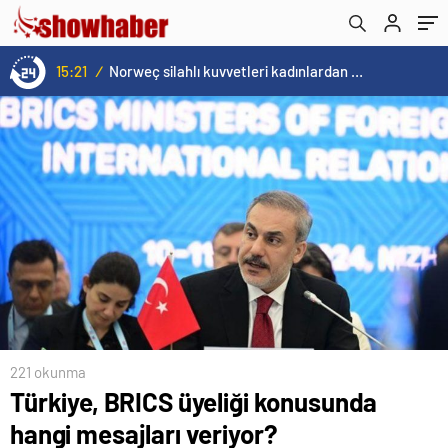
15:21
/
Norweç silahlı kuvvetleri kadınlardan oluşan özel kuvvetler eğitimlerini başlattı.
221 okunma
Türkiye, BRICS üyeliği konusunda
hangi mesajları veriyor?