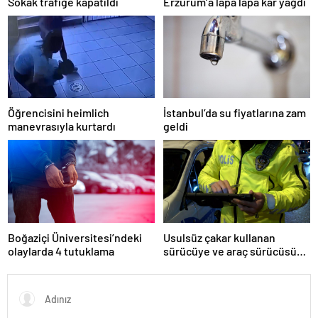
Sokak trafiğe kapatıldı
Erzurum’a lapa lapa kar yağdı
Öğrencisini heimlich
İstanbul’da su fiyatlarına zam
manevrasıyla kurtardı
geldi
Boğaziçi Üniversitesi’ndeki
Usulsüz çakar kullanan
olaylarda 4 tutuklama
sürücüye ve araç sürücüsüne
138 biner lira ceza kesildi