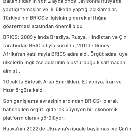
Bakan Fidan’ın son 2 ayda önce Çin sonra Rusya’da
yaptığı temaslar ve iki ülkede yaptığı açıklamalar,
Türkiye’nin BRICS’e ilgisinin giderek arttığını
göstermesi açısından önemli oldu.
BRICS; 2009 yılında Brezilya, Rusya, Hindistan ve Çin
tarafından BRIC adıyla kuruldu. 2011’de Güney
Afrika’nın katılımıyla BRICS adını aldı. Örgüt adını, üye
ülkelerin İngilizce adlarının oluşturduğu kısaltmadan
almıştı.
1 Ocak’ta Birleşik Arap Emirlikleri, Etiyopya, İran ve
Mısır örgüte kaldı.
Son genişleme evresinin ardından BRICS+ olarak
bahsedilen örgüt, giderek büyüyen bir ekonomik
platform olarak görülüyor.
Rusya’nın 2022’de Ukrayna’yı işgale başlaması ve Çin’in