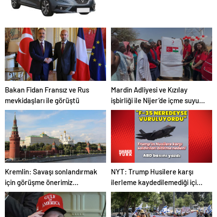
Ekipman ve Ürün Seçimi
Hayvan Ürünleri
Konya rent a car
Bakan Fidan Fransız ve Rus
Mardin Adliyesi ve Kızılay
mevkidaşları ile görüştü
işbirliği ile Nijer’de içme suyu
tesisi açıldı
NYT: Trump Husilere karşı
Kremlin: Savaşı sonlandırmak
ilerleme kaydedilemediği için
için görüşme önerimiz
savaşı durdurdu
dünyadan karşılık gördü