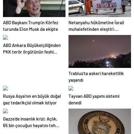
ABD Başkanı Trump’ın Körfez
Netanyahu hükümetine İsrail
turunda Elon Musk da ekipte
muhalefetinden eleştiri:
Utanç verici diplomatik
başarısızlık
ABD Ankara Büyükelçiliğinden
PKK terör örgütünün feshi
hakkında açıklama
Trablus’ta askeri hareketlilik
yaşandı
Rusya Asya’nın en büyük doğal
Tayvan ABD yapımı sistemi
gaz tedarikçisi olmak istiyor
denedi
Gazze’de insanlık krizi: Açlık,
65 bin çocuğun hayatını tehdit
ediyor