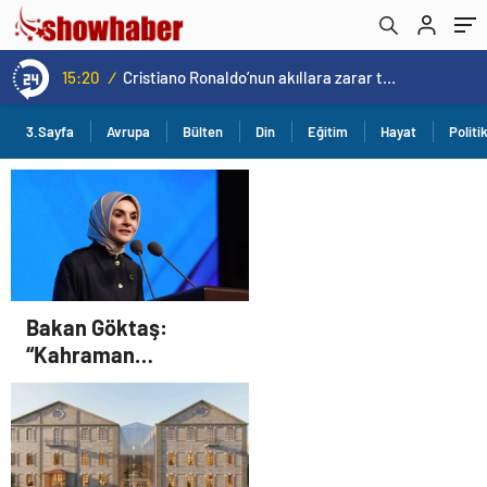
15:20
/
Cristiano Ronaldo’nun akıllara zarar tüm kariyerinin istatistiğini çıkardık !
3.Sayfa
Avrupa
Bülten
Din
Eğitim
Hayat
Politi
Bakan Göktaş:
“Kahraman
gazilerimizin
haklarını güçlendiren
yeni bir dönemin
kapılarını aralıyoruz”