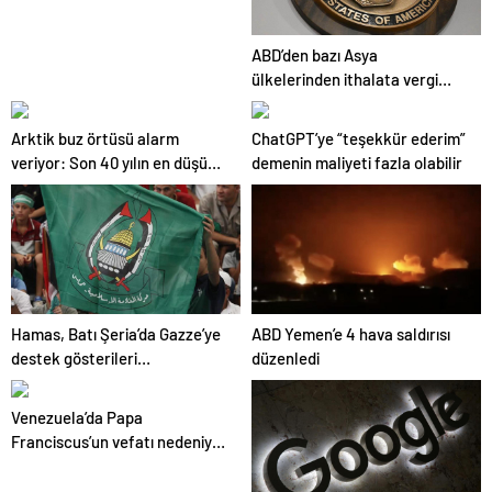
ABD’den bazı Asya
ülkelerinden ithalata vergi
kararı
Arktik buz örtüsü alarm
ChatGPT’ye “teşekkür ederim”
veriyor: Son 40 yılın en düşük
demenin maliyeti fazla olabilir
seviyesinde
Hamas, Batı Şeria’da Gazze’ye
ABD Yemen’e 4 hava saldırısı
destek gösterileri
düzenledi
düzenlenmesi çağrısında
bulundu
Venezuela’da Papa
Franciscus’un vefatı nedeniyle
3 günlük yas