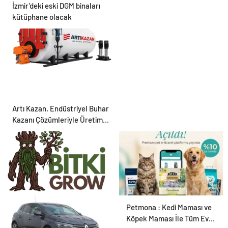
İzmir’deki eski DGM binaları
kütüphane olacak
Artı Kazan, Endüstriyel Buhar
Kazanı Çözümleriyle Üretim
Tesislerine Verimli Sistemler
Sunuyor
Bitkigrow ile Bitki
Petmona : Kedi Maması ve
Yetiştiriciliğinde Doğru
Köpek Maması İle Tüm Evcil