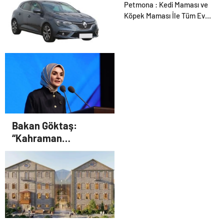
Bitkigrow ile Bitki
Petmona : Kedi Maması ve
Yetiştiriciliğinde Doğru
Köpek Maması İle Tüm Evcil
Ekipman ve Ürün Seçimi
Hayvan Ürünleri
Konya rent a car
Bakan Göktaş:
“Kahraman
gazilerimizin
haklarını güçlendiren
yeni bir dönemin
kapılarını aralıyoruz”