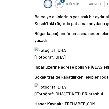
0
BEĞENDİM
ABONE OL
Belediye ekiplerinin yaklaşık bir aydır 
Sokak’taki rögarda patlama meydana ge
Rögar kapağının fırlamasına neden olan
yaşadı.
[Fotoğraf: DHA]
İhbar üzerine adrese polis ve İGDAŞ ekip
Sokak trafiğe kapatılırken, ekipler rög
[Fotoğraf: DHA]
ETİKETLERİstanbul
Haber Kaynak : TRTHABER.COM