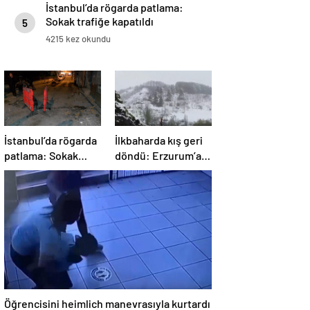
İstanbul’da rögarda patlama:
Sokak trafiğe kapatıldı
5
4215 kez okundu
İstanbul’da rögarda
İlkbaharda kış geri
patlama: Sokak
döndü: Erzurum’a
trafiğe kapatıldı
lapa lapa kar yağdı
Öğrencisini heimlich manevrasıyla kurtardı