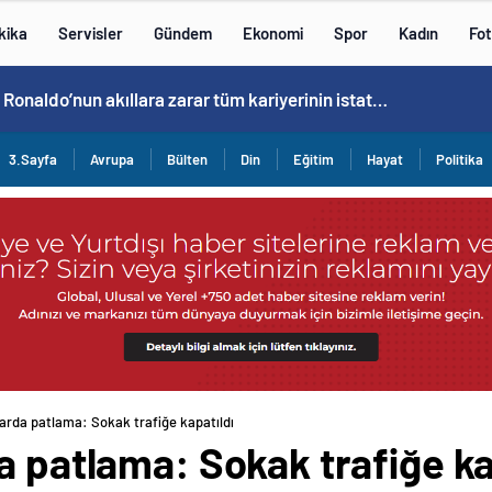
kika
Servisler
Gündem
Ekonomi
Spor
Kadın
Fot
Cristiano Ronaldo’nun akıllara zarar tüm kariyerinin istatistiğini çıkardık !
3.Sayfa
Avrupa
Bülten
Din
Eğitim
Hayat
Politika
garda patlama: Sokak trafiğe kapatıldı
a patlama: Sokak trafiğe ka