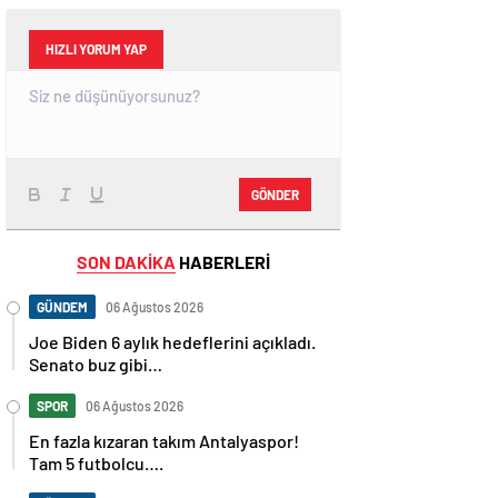
HIZLI YORUM YAP
GÖNDER
SON DAKİKA
HABERLERİ
GÜNDEM
06 Ağustos 2026
Joe Biden 6 aylık hedeflerini açıkladı.
Senato buz gibi…
SPOR
06 Ağustos 2026
En fazla kızaran takım Antalyaspor!
Tam 5 futbolcu….