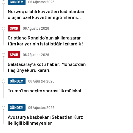
GÜNDEM
06 Ağustos 2026
Norweç silahlı kuvvetleri kadınlardan
oluşan özel kuvvetler eğitimlerini
başlattı.
SPOR
06 Ağustos 2026
Cristiano Ronaldo’nun akıllara zarar
tüm kariyerinin istatistiğini çıkardık !
SPOR
06 Ağustos 2026
Galatasaray’a kötü haber! Monaco’dan
flaş Onyekuru kararı.
GÜNDEM
06 Ağustos 2026
Trump’tan seçim sonrası ilk mülakat
GÜNDEM
06 Ağustos 2026
Avusturya başbakanı Sebastian Kurz
ile ilgili bilinmeyenler