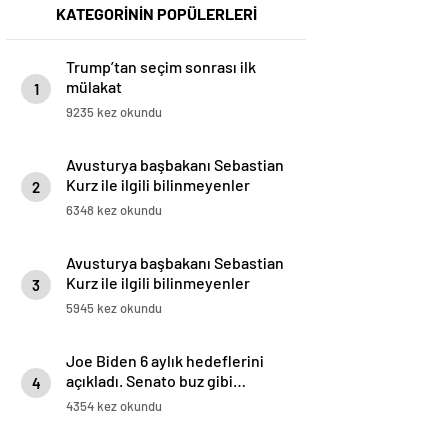
KATEGORİNİN POPÜLERLERİ
Trump’tan seçim sonrası ilk
mülakat
1
9235 kez okundu
Avusturya başbakanı Sebastian
Kurz ile ilgili bilinmeyenler
2
6348 kez okundu
Avusturya başbakanı Sebastian
Kurz ile ilgili bilinmeyenler
3
5945 kez okundu
Joe Biden 6 aylık hedeflerini
açıkladı. Senato buz gibi…
4
4354 kez okundu