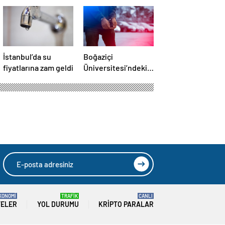
İstanbul’da su
Boğaziçi
fiyatlarına zam geldi
Üniversitesi’ndeki
olaylarda 4
tutuklama
KONOMİ
TRAFİK
CANLI
TELER
YOL DURUMU
KRIPTO PARALAR