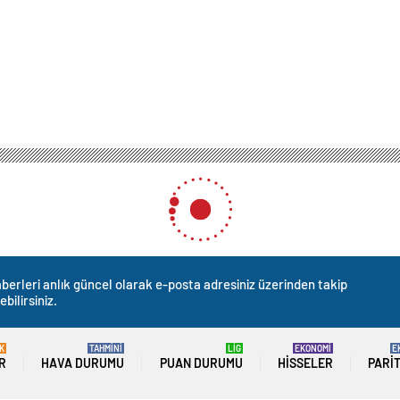
berleri anlık güncel olarak e-posta adresiniz üzerinden takip
ebilirsiniz.
K
TAHMİNİ
LİG
EKONOMİ
E
R
HAVA DURUMU
PUAN DURUMU
HISSELER
PARI