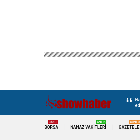
Ha
ed
CANLI
ANLIK
GÜNLÜ
BORSA
NAMAZ VAKITLERI
GAZETELE