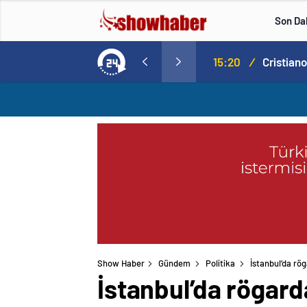
Son Da
Norweç silahlı kuvvetleri kadınlardan oluşan özel kuvvetler eğitimlerini başlattı.
15:20
/
Show Haber
Gündem
Politika
İstanbul’da rö
İstanbul’da rögard