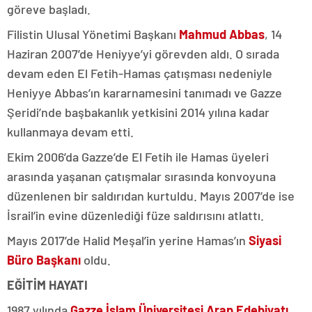
göreve başladı.
Filistin Ulusal Yönetimi Başkanı
Mahmud Abbas
, 14
Haziran 2007’de Heniyye’yi görevden aldı. O sırada
devam eden El Fetih-Hamas çatışması nedeniyle
Heniyye Abbas’ın kararnamesini tanımadı ve Gazze
Şeridi’nde başbakanlık yetkisini 2014 yılına kadar
kullanmaya devam etti.
Ekim 2006’da Gazze’de El Fetih ile Hamas üyeleri
arasında yaşanan çatışmalar sırasında konvoyuna
düzenlenen bir saldırıdan kurtuldu. Mayıs 2007’de ise
İsrail’in evine düzenlediği füze saldırısını atlattı.
Mayıs 2017’de Halid Meşal’in yerine Hamas’ın
Siyasi
Büro Başkanı
oldu.
EĞİTİM HAYATI
1987 yılında
Gazze İslam Üniversitesi Arap Edebiyatı