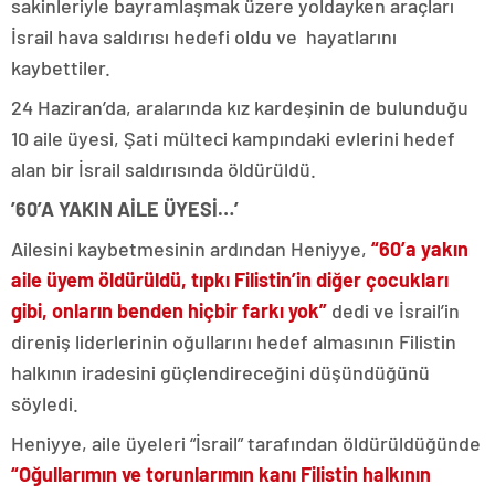
sakinleriyle bayramlaşmak üzere yoldayken araçları
İsrail hava saldırısı hedefi oldu ve hayatlarını
kaybettiler.
24 Haziran’da, aralarında kız kardeşinin de bulunduğu
10 aile üyesi, Şati mülteci kampındaki evlerini hedef
alan bir İsrail saldırısında öldürüldü.
’60’A YAKIN AİLE ÜYESİ…’
Ailesini kaybetmesinin ardından Heniyye,
“60’a yakın
aile üyem öldürüldü, tıpkı Filistin’in diğer çocukları
gibi, onların benden hiçbir farkı yok”
dedi ve İsrail’in
direniş liderlerinin oğullarını hedef almasının Filistin
halkının iradesini güçlendireceğini düşündüğünü
söyledi.
Heniyye, aile üyeleri “İsrail” tarafından öldürüldüğünde
“Oğullarımın ve torunlarımın kanı Filistin halkının