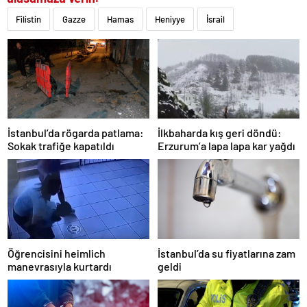
Filistin
Gazze
Hamas
Heniyye
İsrail
İstanbul’da rögarda patlama:
İlkbaharda kış geri döndü:
Sokak trafiğe kapatıldı
Erzurum’a lapa lapa kar yağdı
Öğrencisini heimlich
İstanbul’da su fiyatlarına zam
manevrasıyla kurtardı
geldi