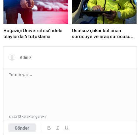
Boğaziçi Üniversitesi’ndeki
Usulsüz çakar kullanan
olaylarda 4 tutuklama
sürücüye ve araç sürücüsüne
138 biner lira ceza kesildi
En az 10 karakter gerekli
Gönder