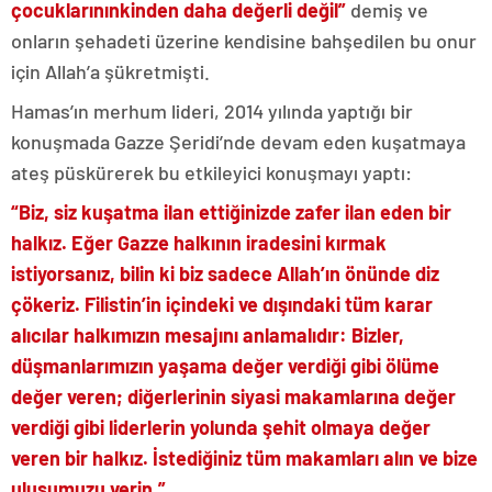
çocuklarınınkinden daha değerli değil”
demiş ve
onların şehadeti üzerine kendisine bahşedilen bu onur
için Allah’a şükretmişti.
Hamas’ın merhum lideri, 2014 yılında yaptığı bir
konuşmada Gazze Şeridi’nde devam eden kuşatmaya
ateş püskürerek bu etkileyici konuşmayı yaptı:
“Biz, siz kuşatma ilan ettiğinizde zafer ilan eden bir
halkız. Eğer Gazze halkının iradesini kırmak
istiyorsanız, bilin ki biz sadece Allah’ın önünde diz
çökeriz. Filistin’in içindeki ve dışındaki tüm karar
alıcılar halkımızın mesajını anlamalıdır: Bizler,
düşmanlarımızın yaşama değer verdiği gibi ölüme
değer veren; diğerlerinin siyasi makamlarına değer
verdiği gibi liderlerin yolunda şehit olmaya değer
veren bir halkız. İstediğiniz tüm makamları alın ve bize
ulusumuzu verin.”