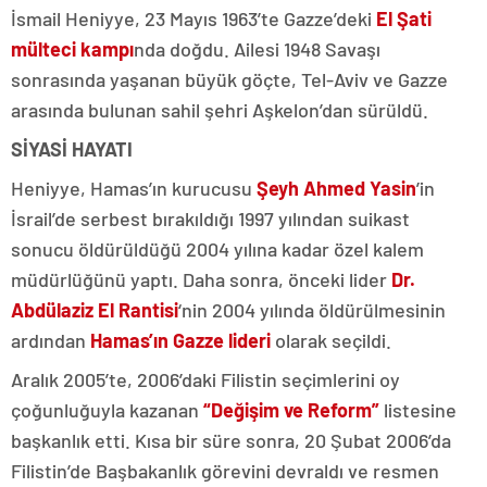
İsmail Heniyye, 23 Mayıs 1963’te Gazze’deki
El Şati
mülteci kampı
nda doğdu. Ailesi 1948 Savaşı
sonrasında yaşanan büyük göçte, Tel-Aviv ve Gazze
arasında bulunan sahil şehri Aşkelon’dan sürüldü.
SİYASİ HAYATI
Heniyye, Hamas’ın kurucusu
Şeyh Ahmed Yasin
’in
İsrail’de serbest bırakıldığı 1997 yılından suikast
sonucu öldürüldüğü 2004 yılına kadar özel kalem
müdürlüğünü yaptı. Daha sonra, önceki lider
Dr.
Abdülaziz El Rantisi
‘nin 2004 yılında öldürülmesinin
ardından
Hamas’ın Gazze lideri
olarak seçildi.
Aralık 2005’te, 2006’daki Filistin seçimlerini oy
çoğunluğuyla kazanan
“Değişim ve Reform”
listesine
başkanlık etti. Kısa bir süre sonra, 20 Şubat 2006’da
Filistin’de Başbakanlık görevini devraldı ve resmen