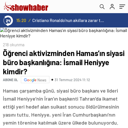
15:20
/
Cristiano Ronaldo’nun akıllara zarar tüm kariyerinin istatistiğini çıkardık !
218 okunma
Öğrenci aktivizminden Hamas’ın siyasi
büro başkanlığına: İsmail Heniyye
kimdir?
31 Temmuz 2024 11:12
ABONE OL
News
Hamas çarşamba günü, siyasi büro başkanı ve lideri
İsmail Heniyye’nin İran’ın başkenti Tahran’da ikamet
ettiği yeri hedef alan suikast sonucu öldürülmesinin
yasını tuttu. Heniyye, yeni İran Cumhurbaşkanı’nın
yemin törenine katılmak üzere ülkede bulunuyordu.