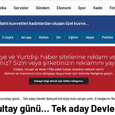
kika
Servisler
Gündem
Ekonomi
Spor
Kadın
Fot
Norweç silahlı kuvvetleri kadınlardan oluşan özel kuvvetler eğitimlerini başlattı.
3.Sayfa
Avrupa
Bülten
Din
Eğitim
Hayat
Politika
urultay günü… Tek aday Devlet Bahçeli kürsüye kolu sargılı çıktı, Erdoğan’ın ‘Bu
ltay günü… Tek aday Devle