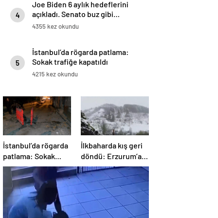
Joe Biden 6 aylık hedeflerini
açıkladı. Senato buz gibi…
4
4355 kez okundu
İstanbul’da rögarda patlama:
Sokak trafiğe kapatıldı
5
4215 kez okundu
İstanbul’da rögarda
İlkbaharda kış geri
patlama: Sokak
döndü: Erzurum’a
trafiğe kapatıldı
lapa lapa kar yağdı