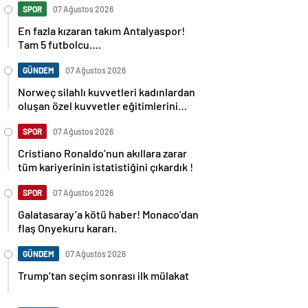
SPOR
07 Ağustos 2026
En fazla kızaran takım Antalyaspor!
Tam 5 futbolcu….
GÜNDEM
07 Ağustos 2026
Norweç silahlı kuvvetleri kadınlardan
oluşan özel kuvvetler eğitimlerini
başlattı.
SPOR
07 Ağustos 2026
Cristiano Ronaldo’nun akıllara zarar
tüm kariyerinin istatistiğini çıkardık !
SPOR
07 Ağustos 2026
Galatasaray’a kötü haber! Monaco’dan
flaş Onyekuru kararı.
GÜNDEM
07 Ağustos 2026
Trump’tan seçim sonrası ilk mülakat