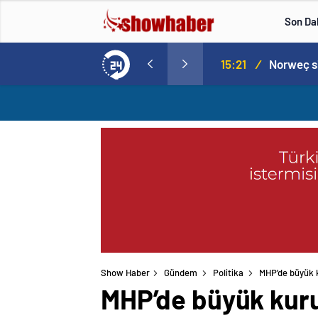
Son Da
aspor! Tam 5 futbolcu….
15:21
/
Show Haber
Gündem
Politika
MHP’de büyük k
MHP’de büyük kuru