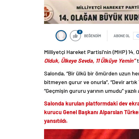
0
BEĞENDİM
ABONE OL
Milliyetçi Hareket Partisi’nin (MHP) 14. 
Olduk, Ülkeye Sevda, 11 Ülküye Yemin”
t
Salonda, “Bir ülkü bir ömürden uzun her
bitmeyen gurur ve onurla”, “Devir artık 
“Geçmişin gururu yarının umudu” yazılı a
Salonda kurulan platformdaki dev ekr
kurucu Genel Başkanı Alparslan Türkeş’
yansıtıldı.