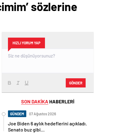
çimim’ sözlerine
HIZLI YORUM YAP
GÖNDER
SON DAKİKA
HABERLERİ
GÜNDEM
07 Ağustos 2026
Joe Biden 6 aylık hedeflerini açıkladı.
Senato buz gibi…