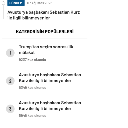
GÜNDEM
07 Ağustos 2026
Avusturya başbakanı Sebastian Kurz
ile ilgili bilinmeyenler
KATEGORİNİN POPÜLERLERİ
Trump’tan seçim sonrası ilk
mülakat
1
9237 kez okundu
Avusturya başbakanı Sebastian
Kurz ile ilgili bilinmeyenler
2
6349 kez okundu
Avusturya başbakanı Sebastian
Kurz ile ilgili bilinmeyenler
3
5946 kez okundu