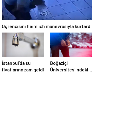
Öğrencisini heimlich manevrasıyla kurtardı
İstanbul’da su
Boğaziçi
fiyatlarına zam geldi
Üniversitesi’ndeki
olaylarda 4
tutuklama