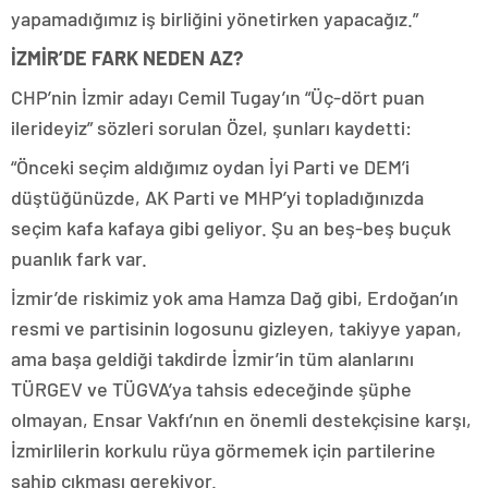
yapamadığımız iş birliğini yönetirken yapacağız.”
İZMİR’DE FARK NEDEN AZ?
CHP’nin İzmir adayı Cemil Tugay’ın “Üç-dört puan
ilerideyiz” sözleri sorulan Özel, şunları kaydetti:
“Önceki seçim aldığımız oydan İyi Parti ve DEM’i
düştüğünüzde, AK Parti ve MHP’yi topladığınızda
seçim kafa kafaya gibi geliyor. Şu an beş-beş buçuk
puanlık fark var.
İzmir’de riskimiz yok ama Hamza Dağ gibi, Erdoğan’ın
resmi ve partisinin logosunu gizleyen, takiyye yapan,
ama başa geldiği takdirde İzmir’in tüm alanlarını
TÜRGEV ve TÜGVA’ya tahsis edeceğinde şüphe
olmayan, Ensar Vakfı’nın en önemli destekçisine karşı,
İzmirlilerin korkulu rüya görmemek için partilerine
sahip çıkması gerekiyor.