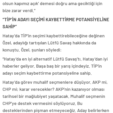
olsun kapımız açık’ demesi doğru ama geciktiği için
bize zarar verdi.”
“TİP’İN ADAYI SEÇİMİ KAYBETTİRME POTANSİYELİNE
SAHİP”
Hatay’da TİP’in seçimi kaybettirebileceğine değinen
Özel, adaylığı tartışılan Lütfü Savaş hakkında da
konuştu. Özel, şunları söyledi:
“Hatay’da en iyi alternatif Lütfü Savaş’tı. Hatay’dan iyi
haberler geliyor. Başa baş bir yarış içindeyiz. TİP’in
adayı seçim kaybettirme potansiyeline sahip.
Hatay’da görev muhalif seçmenlere düşüyor. AKP mi,
CHP mi; karar verecekler? AKP’nin kazanıyor olması
tarihsel bir mağlubiyet yaşatacak. Muhalif seçmenin
CHP’ye destek vermesini söylüyoruz. Bu
desteklerinden pişman etmeyeceğiz. Aday belirlerken