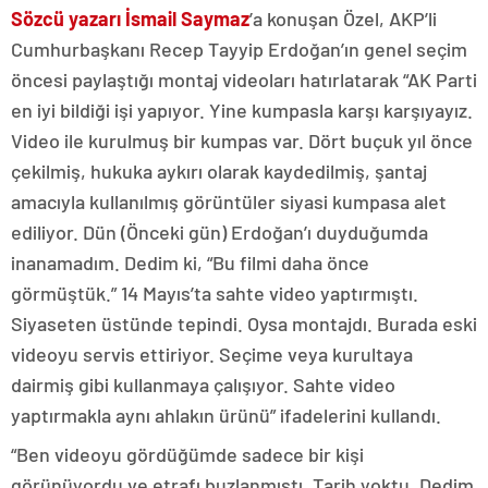
Sözcü yazarı İsmail Saymaz
’a konuşan Özel, AKP’li
Cumhurbaşkanı Recep Tayyip Erdoğan’ın genel seçim
öncesi paylaştığı montaj videoları hatırlatarak “AK Parti
en iyi bildiği işi yapıyor. Yine kumpasla karşı karşıyayız.
Video ile kurulmuş bir kumpas var. Dört buçuk yıl önce
çekilmiş, hukuka aykırı olarak kaydedilmiş, şantaj
amacıyla kullanılmış görüntüler siyasi kumpasa alet
ediliyor. Dün (Önceki gün) Erdoğan’ı duyduğumda
inanamadım. Dedim ki, “Bu filmi daha önce
görmüştük.” 14 Mayıs’ta sahte video yaptırmıştı.
Siyaseten üstünde tepindi. Oysa montajdı. Burada eski
videoyu servis ettiriyor. Seçime veya kurultaya
dairmiş gibi kullanmaya çalışıyor. Sahte video
yaptırmakla aynı ahlakın ürünü” ifadelerini kullandı.
“Ben videoyu gördüğümde sadece bir kişi
görünüyordu ve etrafı buzlanmıştı. Tarih yoktu. Dedim