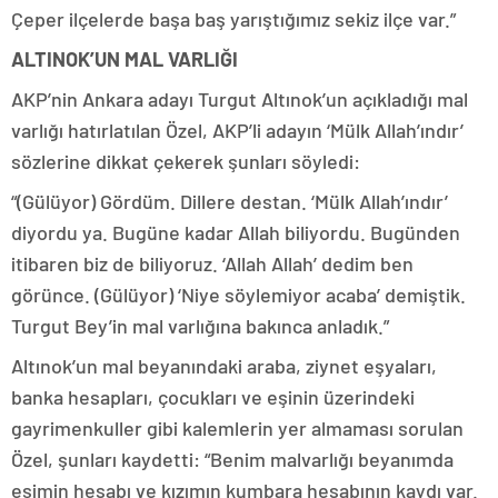
Çeper ilçelerde başa baş yarıştığımız sekiz ilçe var.”
ALTINOK’UN MAL VARLIĞI
AKP’nin Ankara adayı Turgut Altınok’un açıkladığı mal
varlığı hatırlatılan Özel, AKP’li adayın ‘Mülk Allah’ındır’
sözlerine dikkat çekerek şunları söyledi:
“(Gülüyor) Gördüm. Dillere destan. ‘Mülk Allah’ındır’
diyordu ya. Bugüne kadar Allah biliyordu. Bugünden
itibaren biz de biliyoruz. ‘Allah Allah’ dedim ben
görünce. (Gülüyor) ‘Niye söylemiyor acaba’ demiştik.
Turgut Bey’in mal varlığına bakınca anladık.”
Altınok’un mal beyanındaki araba, ziynet eşyaları,
banka hesapları, çocukları ve eşinin üzerindeki
gayrimenkuller gibi kalemlerin yer almaması sorulan
Özel, şunları kaydetti: “Benim malvarlığı beyanımda
eşimin hesabı ve kızımın kumbara hesabının kaydı var.