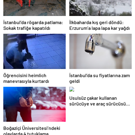
İstanbul’da rögarda patlama:
İlkbaharda kış geri döndü:
Sokak trafiğe kapatıldı
Erzurum’a lapa lapa kar yağdı
Öğrencisini heimlich
İstanbul’da su fiyatlarına zam
manevrasıyla kurtardı
geldi
Usulsüz çakar kullanan
sürücüye ve araç sürücüsüne
138 biner lira ceza kesildi
Boğaziçi Üniversitesi’ndeki
olaylarda 4 tutuklama