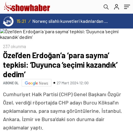
15:21
/
Norweç silahlı kuvvetleri kadınlardan oluşan özel kuvvetler eğitimlerini başlattı.
237 okunma
Özel’den Erdoğan’a ‘para sayma’
tepkisi: ‘Duyunca ‘seçimi kazandık’
dedim’
27 Mart 2024 12:00
ABONE OL
News
Cumhuriyet Halk Partisi (CHP) Genel Başkanı Özgür
Özel, verdiği röportajda CHP adayı Burcu Köksal’ın
açıklamalarına, para sayma görüntülerine, İstanbul,
Ankara, İzmir ve Bursa’daki son duruma dair
açıklamalar yaptı.