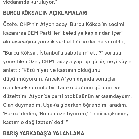
vicdanında kuruluyor.”
BURCU KÖKSAL’IN AÇIKLAMALARI
Özel’e, CHP’nin Afyon adayı Burcu Köksal’ın seçimi
kazanırsa DEM Partilileri belediye kapısından içeri
almayacağına yönelik sarf ettiği sözler de soruldu.
“Burcu Köksal, İstanbul’u sabote mi etti?” sorusu
yöneltilen Özel, CHP’li adayla yaptığı görüşmeyi şöyle
anlattı: “Kötü niyet ve kastının olduğunu
düşünmüyorum. Ancak Afyon dışında sonuçları
olabilecek sorunlu bir ifade olduğunu gördüm ve
düzelttim. Afyon’da parti otobüsünün arkasındaydım.
O an duymadım. Uşak’a giderken öğrendim, aradım.
‘Burcu’ dedim, ‘Bunu düzeltiyorum.’ ‘Tabii başkanım,
kastım o değil zaten’ dedi.”
BARIŞ YARKADAŞ’A YALANLAMA