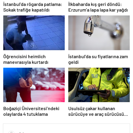
İstanbul’da rögarda patlama:
İlkbaharda kış geri döndü:
Sokak trafiğe kapatıldı
Erzurum’a lapa lapa kar yağdı
Öğrencisini heimlich
İstanbul’da su fiyatlarına zam
manevrasıyla kurtardı
geldi
Boğaziçi Üniversitesi’ndeki
Usulsüz çakar kullanan
olaylarda 4 tutuklama
sürücüye ve araç sürücüsüne
138 biner lira ceza kesildi