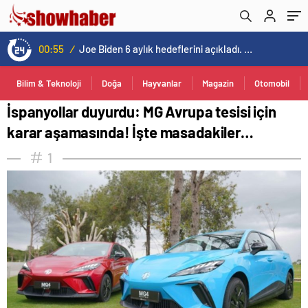
00:55
/
Joe Biden 6 aylık hedeflerini açıkladı. Senato buz gibi…
Bilim & Teknoloji
Doğa
Hayvanlar
Magazin
Otomobil
İspanyollar duyurdu: MG Avrupa tesisi için
karar aşamasında! İşte masadakiler…
1