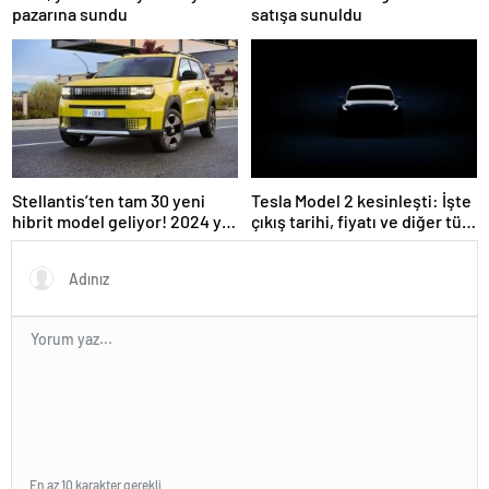
pazarına sundu
satışa sunuldu
Stellantis’ten tam 30 yeni
Tesla Model 2 kesinleşti: İşte
hibrit model geliyor! 2024 yılı
çıkış tarihi, fiyatı ve diğer tüm
bitmeden satışa sunulacak…
ayrıntılar…
En az 10 karakter gerekli