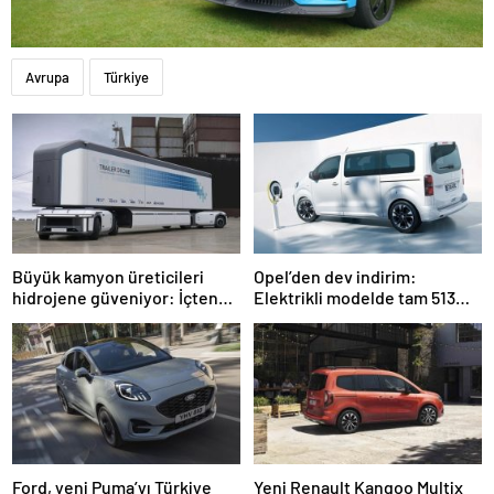
Avrupa
Türkiye
Büyük kamyon üreticileri
Opel’den dev indirim:
hidrojene güveniyor: İçten
Elektrikli modelde tam 513
yanmalı motorlar değişiyor…
bin TL indirim açıklandı…
Ford, yeni Puma’yı Türkiye
Yeni Renault Kangoo Multix