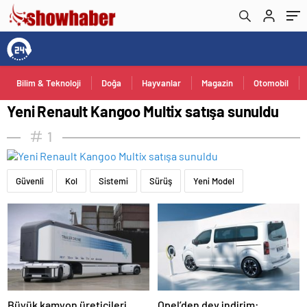
Bilim & Teknoloji
Doğa
Hayvanlar
Magazin
Otomobil
Yeni Renault Kangoo Multix satışa sunuldu
1
Güvenli
Kol
Sistemi
Sürüş
Yeni Model
Büyük kamyon üreticileri
Opel’den dev indirim: