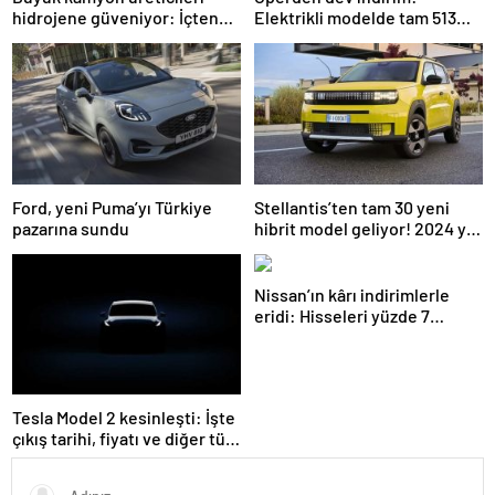
hidrojene güveniyor: İçten
Elektrikli modelde tam 513
yanmalı motorlar değişiyor…
bin TL indirim açıklandı…
Ford, yeni Puma’yı Türkiye
Stellantis’ten tam 30 yeni
pazarına sundu
hibrit model geliyor! 2024 yılı
bitmeden satışa sunulacak…
Nissan’ın kârı indirimlerle
eridi: Hisseleri yüzde 7
düştü! Yeni modeller
geliyor…
Tesla Model 2 kesinleşti: İşte
çıkış tarihi, fiyatı ve diğer tüm
ayrıntılar…