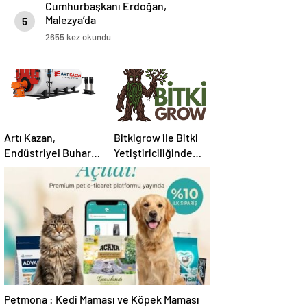
Cumhurbaşkanı Erdoğan,
Malezya’da
5
2655 kez okundu
Artı Kazan,
Bitkigrow ile Bitki
Endüstriyel Buhar
Yetiştiriciliğinde
Kazanı
Doğru Ekipman ve
Çözümleriyle
Ürün Seçimi
Üretim Tesislerine
Verimli Sistemler
Sunuyor
Petmona : Kedi Maması ve Köpek Maması