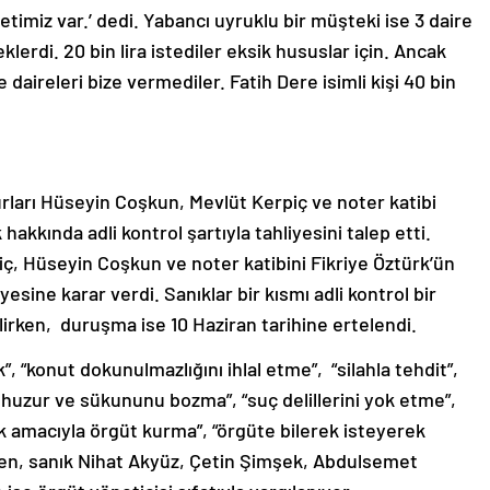
etimiz var.’ dedi. Yabancı uyruklu bir müşteki ise 3 daire
klerdi. 20 bin lira istediler eksik hususlar için. Ancak
e daireleri bize vermediler. Fatih Dere isimli kişi 40 bin
rları Hüseyin Coşkun, Mevlüt Kerpiç ve noter katibi
akkında adli kontrol şartıyla tahliyesini talep etti.
, Hüseyin Coşkun ve noter katibini Fikriye Öztürk’ün
esine karar verdi. Sanıklar bir kısmı adli kontrol bir
dilirken, duruşma ise 10 Haziran tarihine ertelendi.
zlık”, “konut dokunulmazlığını ihlal etme”, “silahla tehdit”,
in huzur ve sükununu bozma”, “suç delillerini yok etme”,
k amacıyla örgüt kurma”, “örgüte bilerek isteyerek
ken, sanık Nihat Akyüz, Çetin Şimşek, Abdulsemet