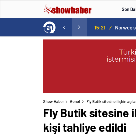
Son Da
aspor! Tam 5 futbolcu….
15:21
/
Show Haber
Genel
Fly Butik sitesine ilişkin açıl
Fly Butik sitesine 
kişi tahliye edildi