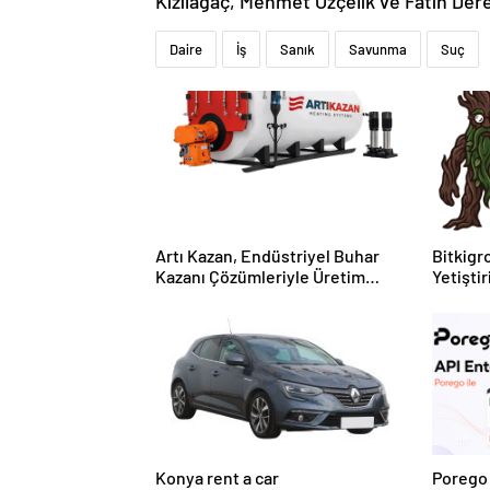
Kızılağaç, Mehmet Özçelik ve Fatih Dere 
Daire
İş
Sanık
Savunma
Suç
Artı Kazan, Endüstriyel Buhar
Bitkigro
Kazanı Çözümleriyle Üretim
Yetişti
Tesislerine Verimli Sistemler
ve Ürün
Sunuyor
Konya rent a car
Porego 