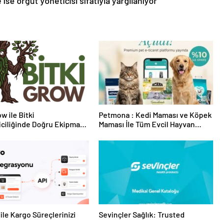
ise örgüt yöneticisi sıfatıyla yargılanıyor
w ile Bitki
Petmona : Kedi Maması ve Köpek
riciliğinde Doğru Ekipman
Maması İle Tüm Evcil Hayvan
 Seçimi
Ürünleri
ile Kargo Süreçlerinizi
Sevinçler Sağlık: Trusted