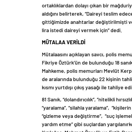
ortaklıklardan dolayı çıkan bir mağduriy
aldığını belirterek, “Daireyi teslim edece
gittiğimizde anahtarlar değiştirilmişti v
lira istedi daireyi vermek için” dedi.
MÜTALAA VERİLDİ
Mütalaasını açıklayan savcı, polis memu
Fikriye Öztürk’ün de bulunduğu 18 sanık h
Mahkeme, polis memurları Mevlüt Kerpiç
de aralarında bulunduğu 22 kişinin tahliy
kısmı yurtdışı çıkış yasağı ile tahliye e
81 Sanık, “dolandırıcılık”, “nitelikli hırsı
“yaralama”, “silahla yaralama”, “kişiler
“gizleme veya değiştirme”, “suç işleme
yardım etme” gibi suçlardan yargılanır