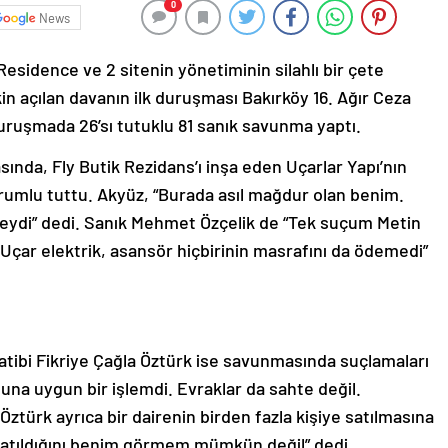
0
News
Residence ve 2 sitenin yönetiminin silahlı bir çete
işkin açılan davanın ilk duruşması Bakırköy 16. Ağır Ceza
ruşmada 26’sı tutuklu 81 sanık savunma yaptı.
da, Fly Butik Rezidans’ı inşa eden Uçarlar Yapı’nın
rumlu tuttu. Akyüz, “Burada asıl mağdur olan benim.
ojeydi” dedi. Sanık Mehmet Özçelik de “Tek suçum Metin
 Uçar elektrik, asansör hiçbirinin masrafını da ödemedi”
katibi Fikriye Çağla Öztürk ise savunmasında suçlamaları
na uygun bir işlemdi. Evraklar da sahte değil.
 Öztürk ayrıca bir dairenin birden fazla kişiye satılmasına
ye satıldığını benim görmem mümkün değil” dedi.