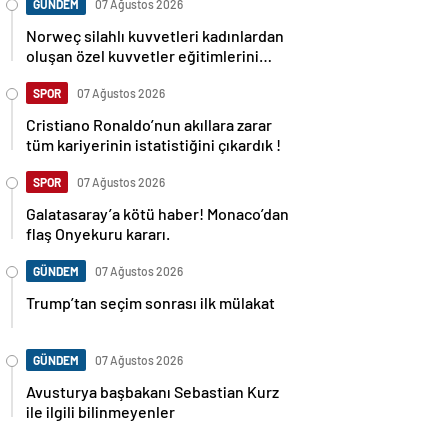
GÜNDEM
07 Ağustos 2026
Norweç silahlı kuvvetleri kadınlardan
oluşan özel kuvvetler eğitimlerini
başlattı.
SPOR
07 Ağustos 2026
Cristiano Ronaldo’nun akıllara zarar
tüm kariyerinin istatistiğini çıkardık !
SPOR
07 Ağustos 2026
Galatasaray’a kötü haber! Monaco’dan
flaş Onyekuru kararı.
GÜNDEM
07 Ağustos 2026
Trump’tan seçim sonrası ilk mülakat
GÜNDEM
07 Ağustos 2026
Avusturya başbakanı Sebastian Kurz
ile ilgili bilinmeyenler