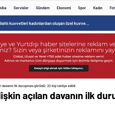
kika
Servisler
Gündem
Ekonomi
Spor
Kadın
Fot
Norweç silahlı kuvvetleri kadınlardan oluşan özel kuvvetler eğitimlerini başlattı.
an davanın ilk duruşması görüldü: 22 kişi tahliye edildi
ilişkin açılan davanın ilk d