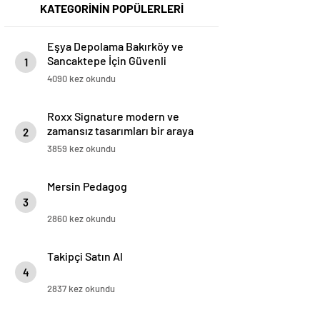
KATEGORİNİN POPÜLERLERİ
Eşya Depolama Bakırköy ve
Sancaktepe İçin Güvenli
1
İklimlendirmeli Çözüm
4090 kez okundu
Roxx Signature modern ve
zamansız tasarımları bir araya
2
getiriyor
3859 kez okundu
Mersin Pedagog
3
2860 kez okundu
Takipçi Satın Al
4
2837 kez okundu