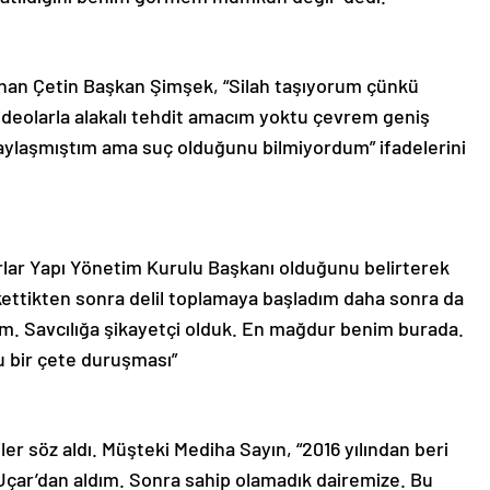
anan Çetin Başkan Şimşek, “Silah taşıyorum çünkü
deolarla alakalı tehdit amacım yoktu çevrem geniş
aylaşmıştım ama suç olduğunu bilmiyordum” ifadelerini
ar Yapı Yönetim Kurulu Başkanı olduğunu belirterek
arkettikten sonra delil toplamaya başladım daha sonra da
dım. Savcılığa şikayetçi olduk. En mağdur benim burada.
u bir çete duruşması”
r söz aldı. Müşteki Mediha Sayın, “2016 yılından beri
Uçar’dan aldım. Sonra sahip olamadık dairemize. Bu