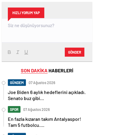
HIZLI YORUM YAP
GÖNDER
SON DAKİKA
HABERLERİ
GÜNDEM
07 Ağustos 2026
Joe Biden 6 aylık hedeflerini açıkladı.
Senato buz gibi…
SPOR
07 Ağustos 2026
En fazla kızaran takım Antalyaspor!
Tam 5 futbolcu….