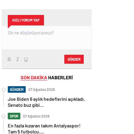
HIZLI YORUM YAP
GÖNDER
SON DAKİKA
HABERLERİ
GÜNDEM
07 Ağustos 2026
Joe Biden 6 aylık hedeflerini açıkladı.
Senato buz gibi…
SPOR
07 Ağustos 2026
En fazla kızaran takım Antalyaspor!
Tam 5 futbolcu….