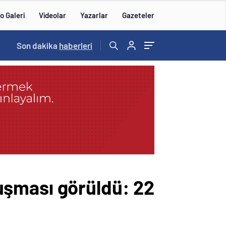
o Galeri
Videolar
Yazarlar
Gazeteler
15:20
Son dakika
/
haberleri
uruşması görüldü: 22