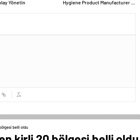
lay Yönetin
Hygiene Product Manufacturer in
Turkey
bölgesi belli oldu
n kirli 20 bölgesi belli oldu