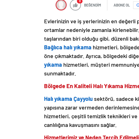
0
BEĞENDİM
ABONE OL
Evlerinizin ve iş yerlerinizin en değerli 
ortamlar nedeniyle zamanla kirlenebilir. 
taşlarından biri olduğu gibi, düzenli ba
Bağlıca halı yıkama
hizmetleri, bölgede
öne çıkmaktadır. Ayrıca, bölgedeki diğ
yıkama
hizmetleri, müşteri memnuniyet
sunmaktadır.
Bölgede En Kaliteli Halı Yıkama Hizme
Halı yıkama Çayyolu
sektörü, sadece kir
yapısına zarar vermeden derinlemesine
hizmetleri, çeşitli temizlik teknikleri ve
canlılığına kavuşmasını sağlar.
Hizmetlerimiz ve Neden Tercih Edilmeli