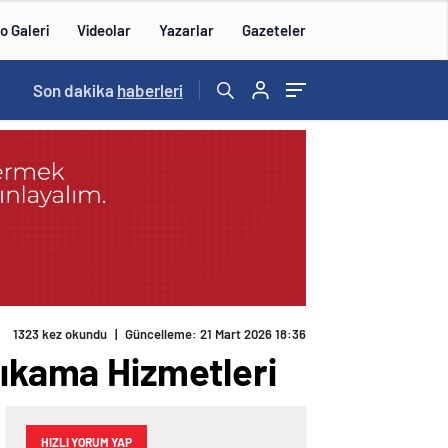
o Galeri
Videolar
Yazarlar
Gazeteler
15:20
Son dakika
/
haberleri
1323 kez okundu
|
Güncelleme: 21 Mart 2026 18:36
Yıkama Hizmetleri
HIZLI YORUM YAP