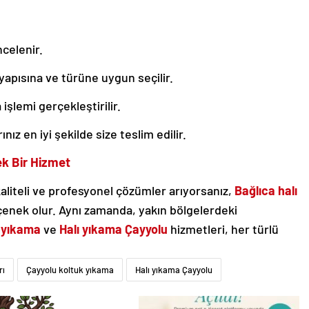
ncelenir.
n yapısına ve türüne uygun seçilir.
şlemi gerçekleştirilir.
nız en iyi şekilde size teslim edilir.
ek Bir Hizmet
kaliteli ve profesyonel çözümler arıyorsanız,
Bağlıca halı
seçenek olur. Aynı zamanda, yakın bölgelerdeki
ı yıkama
ve
Halı yıkama Çayyolu
hizmetleri, her türlü
rı
Çayyolu koltuk yıkama
Halı yıkama Çayyolu