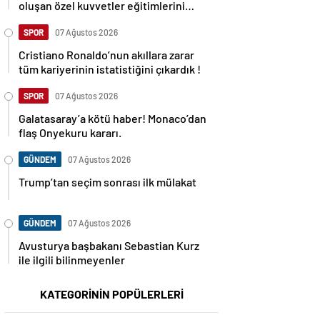
oluşan özel kuvvetler eğitimlerini
başlattı.
SPOR
07 Ağustos 2026
Cristiano Ronaldo’nun akıllara zarar
tüm kariyerinin istatistiğini çıkardık !
SPOR
07 Ağustos 2026
Galatasaray’a kötü haber! Monaco’dan
flaş Onyekuru kararı.
GÜNDEM
07 Ağustos 2026
Trump’tan seçim sonrası ilk mülakat
GÜNDEM
07 Ağustos 2026
Avusturya başbakanı Sebastian Kurz
ile ilgili bilinmeyenler
KATEGORİNİN POPÜLERLERİ