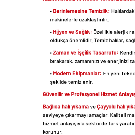
•
Derinlemesine Temizlik:
Halılardak
makinelerle uzaklaştırılır.
•
Hijyen ve Sağlık:
Özellikle alerjik r
oldukça önemlidir. Temiz halılar, sağl
•
Zaman ve İşçilik Tasarrufu:
Kendin
bırakarak, zamanınızı ve enerjinizi ta
•
Modern Ekipmanlar:
En yeni teknol
şekilde temizlenir.
Güvenilir ve Profesyonel Hizmet Anlayış
Bağlıca halı yıkama
ve
Çayyolu halı yı
seviyeye çıkarmayı amaçlar. Kaliteli m
hizmet anlayışıyla sektörde fark yaratır
korunur.