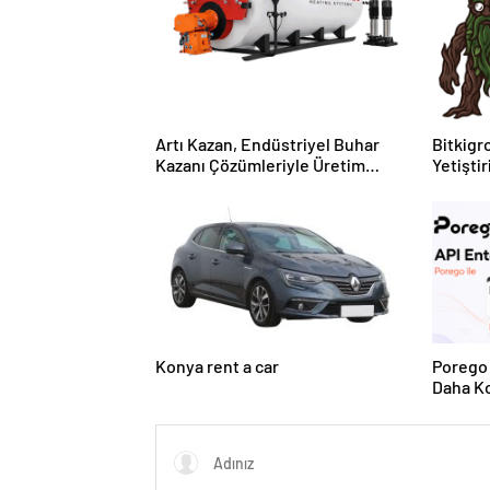
Artı Kazan, Endüstriyel Buhar
Bitkigro
Kazanı Çözümleriyle Üretim
Yetişti
Tesislerine Verimli Sistemler
ve Ürün
Sunuyor
Konya rent a car
Porego 
Daha Ko