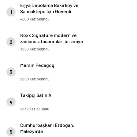
Eşya Depolama Bakırköy ve
Sancaktepe İçin Güvenli
1
İklimlendirmeli Çözüm
4090 kez okundu
Roxx Signature modern ve
zamansız tasarımları bir araya
2
getiriyor
3859 kez okundu
Mersin Pedagog
3
2860 kez okundu
Takipçi Satın Al
4
2837 kez okundu
Cumhurbaşkanı Erdoğan,
Malezya’da
5