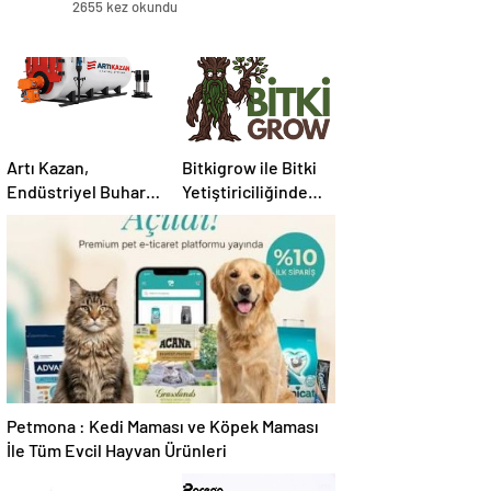
2655 kez okundu
Artı Kazan,
Bitkigrow ile Bitki
Endüstriyel Buhar
Yetiştiriciliğinde
Kazanı
Doğru Ekipman ve
Çözümleriyle
Ürün Seçimi
Üretim Tesislerine
Verimli Sistemler
Sunuyor
Petmona : Kedi Maması ve Köpek Maması
İle Tüm Evcil Hayvan Ürünleri