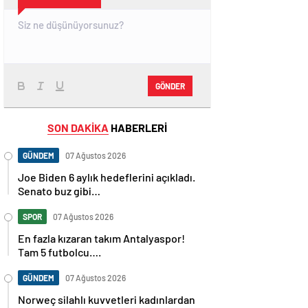
GÖNDER
SON DAKİKA
HABERLERİ
GÜNDEM
07 Ağustos 2026
Joe Biden 6 aylık hedeflerini açıkladı.
Senato buz gibi…
SPOR
07 Ağustos 2026
En fazla kızaran takım Antalyaspor!
Tam 5 futbolcu….
GÜNDEM
07 Ağustos 2026
Norweç silahlı kuvvetleri kadınlardan