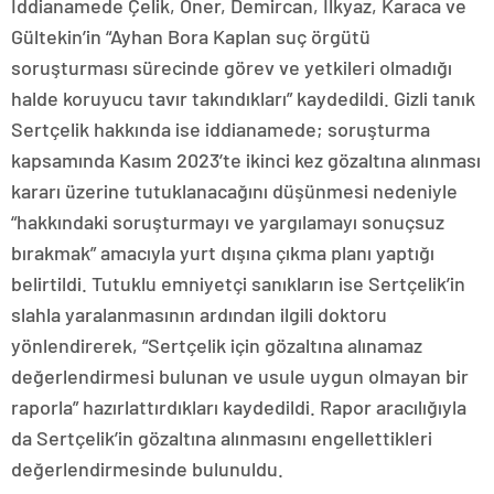
İddianamede Çelik, Öner, Demircan, İlkyaz, Karaca ve
Gültekin’in “Ayhan Bora Kaplan suç örgütü
soruşturması sürecinde görev ve yetkileri olmadığı
halde koruyucu tavır takındıkları” kaydedildi. Gizli tanık
Sertçelik hakkında ise iddianamede; soruşturma
kapsamında Kasım 2023’te ikinci kez gözaltına alınması
kararı üzerine tutuklanacağını düşünmesi nedeniyle
“hakkındaki soruşturmayı ve yargılamayı sonuçsuz
bırakmak” amacıyla yurt dışına çıkma planı yaptığı
belirtildi. Tutuklu emniyetçi sanıkların ise Sertçelik’in
slahla yaralanmasının ardından ilgili doktoru
yönlendirerek, “Sertçelik için gözaltına alınamaz
değerlendirmesi bulunan ve usule uygun olmayan bir
raporla” hazırlattırdıkları kaydedildi. Rapor aracılığıyla
da Sertçelik’in gözaltına alınmasını engellettikleri
değerlendirmesinde bulunuldu.