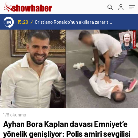
saat istemiş
15:20
/
Cristiano Ronaldo’nun akıllara zarar tüm kariyerinin istatistiğini çıkardık !
176 okunma
Ayhan Bora Kaplan davası Emniyet’e
yönelik genişliyor: Polis amiri sevgilisi