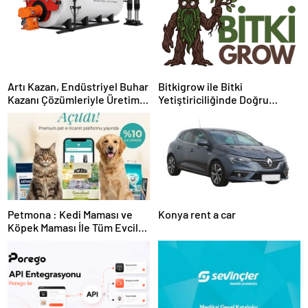
Artı Kazan, Endüstriyel Buhar
Bitkigrow ile Bitki
Kazanı Çözümleriyle Üretim
Yetiştiriciliğinde Doğru
Tesislerine Verimli Sistemler
Ekipman ve Ürün Seçimi
Sunuyor
Petmona : Kedi Maması ve
Konya rent a car
Köpek Maması İle Tüm Evcil
Hayvan Ürünleri