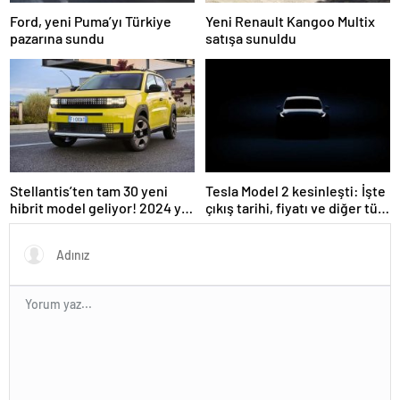
Ford, yeni Puma’yı Türkiye
Yeni Renault Kangoo Multix
pazarına sundu
satışa sunuldu
Stellantis’ten tam 30 yeni
Tesla Model 2 kesinleşti: İşte
hibrit model geliyor! 2024 yılı
çıkış tarihi, fiyatı ve diğer tüm
bitmeden satışa sunulacak…
ayrıntılar…