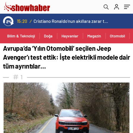
dair tüm ayrıntılar…
15:20
/
Cristiano Ronaldo’nun akıllara zarar tüm kariyerinin istatistiğini çıkardık !
Bilim & Teknoloji
Doğa
Hayvanlar
Magazin
Otomobil
Avrupa’da ‘Yılın Otomobili’ seçilen Jeep
Avenger’ı test ettik: İşte elektrikli modele dair
tüm ayrıntılar…
1