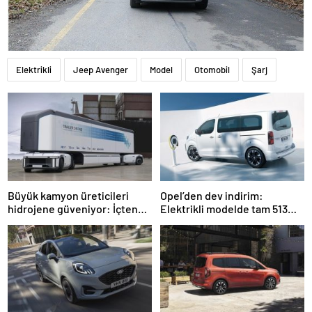
Elektrikli
Jeep Avenger
Model
Otomobil
Şarj
Büyük kamyon üreticileri
Opel’den dev indirim:
hidrojene güveniyor: İçten
Elektrikli modelde tam 513
yanmalı motorlar değişiyor…
bin TL indirim açıklandı…