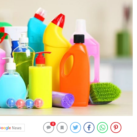
0
News