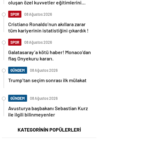
oluşan özel kuvvetler eğitimlerini
başlattı.
SPOR
08 Ağustos 2026
Cristiano Ronaldo’nun akıllara zarar
tüm kariyerinin istatistiğini çıkardık !
SPOR
08 Ağustos 2026
Galatasaray’a kötü haber! Monaco’dan
flaş Onyekuru kararı.
GÜNDEM
08 Ağustos 2026
Trump’tan seçim sonrası ilk mülakat
GÜNDEM
08 Ağustos 2026
Avusturya başbakanı Sebastian Kurz
ile ilgili bilinmeyenler
KATEGORİNİN POPÜLERLERİ