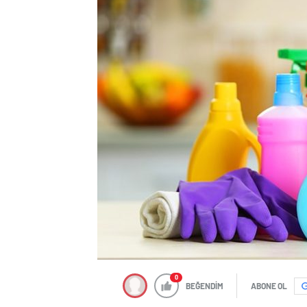
0
BEĞENDİM
ABONE OL