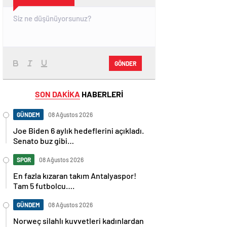
GÖNDER
SON DAKİKA
HABERLERİ
GÜNDEM
08 Ağustos 2026
Joe Biden 6 aylık hedeflerini açıkladı.
Senato buz gibi…
SPOR
08 Ağustos 2026
En fazla kızaran takım Antalyaspor!
Tam 5 futbolcu….
GÜNDEM
08 Ağustos 2026
Norweç silahlı kuvvetleri kadınlardan