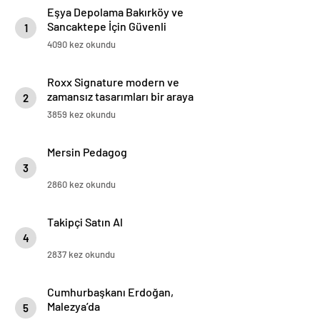
Eşya Depolama Bakırköy ve
Sancaktepe İçin Güvenli
1
İklimlendirmeli Çözüm
4090 kez okundu
Roxx Signature modern ve
zamansız tasarımları bir araya
2
getiriyor
3859 kez okundu
Mersin Pedagog
3
2860 kez okundu
Takipçi Satın Al
4
2837 kez okundu
Cumhurbaşkanı Erdoğan,
Malezya’da
5