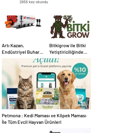
2655 kez okundu
Artı Kazan,
Bitkigrow ile Bitki
Endüstriyel Buhar
Yetiştiriciliğinde
Kazanı
Doğru Ekipman ve
Çözümleriyle
Ürün Seçimi
Üretim Tesislerine
Verimli Sistemler
Sunuyor
Petmona : Kedi Maması ve Köpek Maması
İle Tüm Evcil Hayvan Ürünleri