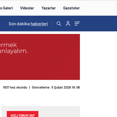
o Galeri
Videolar
Yazarlar
Gazeteler
14:57
Son dakika
/
haberleri
1837 kez okundu
|
Güncelleme: 5 Şubat 2026 16:06
HIZLI YORUM YAP