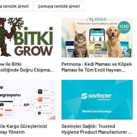
 temizlik şirketi
Çankaya temizlik şirketi
w ile Bitki
Petmona : Kedi Maması ve Köpek
riciliğinde Doğru Ekipman
Maması İle Tüm Evcil Hayvan
 Seçimi
Ürünleri
ile Kargo Süreçlerinizi
Sevinçler Sağlık: Trusted
lay Yönetin
Hygiene Product Manufacturer in