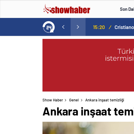
Son Da
Norweç silahlı kuvvetleri kadınlardan oluşan özel kuvvetler eğitimlerini başlattı.
15:20
/
Show Haber
Genel
Ankara inşaat temizliği
Ankara inşaat temi