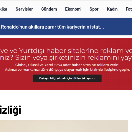
kika
Servisler
Gündem
Ekonomi
Spor
Kadın
Fot
Cristiano Ronaldo’nun akıllara zarar tüm kariyerinin istatistiğini çıkardık !
zliği