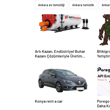
Ankara ev temizliği
Ankara temizlik
Ankara
Artı Kazan, Endüstriyel Buhar
Bitkigro
Kazanı Çözümleriyle Üretim
Yetişti
Tesislerine Verimli Sistemler
ve Ürün
Sunuyor
Konya rent a car
Porego 
Daha Ko