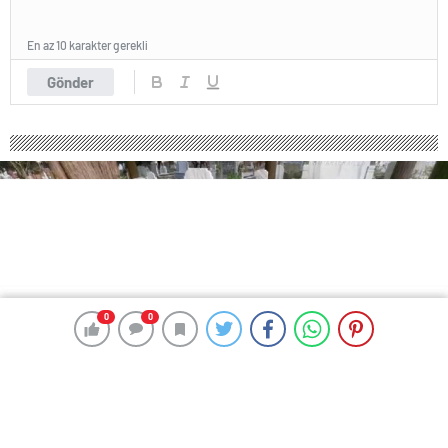
En az 10 karakter gerekli
Gönder
0
0
0
0
222 okunma