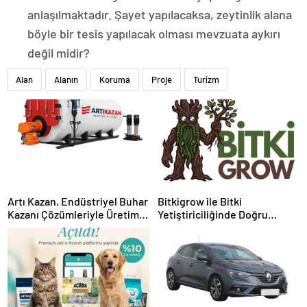
anlaşılmaktadır. Şayet yapılacaksa, zeytinlik alana
böyle bir tesis yapılacak olması mevzuata aykırı
değil midir?
Alan
Alanın
Koruma
Proje
Turizm
Artı Kazan, Endüstriyel Buhar
Bitkigrow ile Bitki
Kazanı Çözümleriyle Üretim
Yetiştiriciliğinde Doğru
Tesislerine Verimli Sistemler
Ekipman ve Ürün Seçimi
Sunuyor