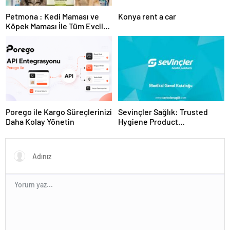
Petmona : Kedi Maması ve
Konya rent a car
Köpek Maması İle Tüm Evcil
Hayvan Ürünleri
Porego ile Kargo Süreçlerinizi
Sevinçler Sağlık: Trusted
Daha Kolay Yönetin
Hygiene Product
Manufacturer in Turkey