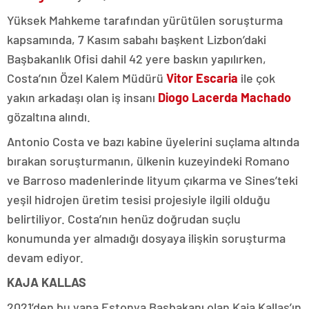
Yüksek Mahkeme tarafından yürütülen soruşturma
kapsamında, 7 Kasım sabahı başkent Lizbon’daki
Başbakanlık Ofisi dahil 42 yere baskın yapılırken,
Costa’nın Özel Kalem Müdürü
Vitor Escaria
ile çok
yakın arkadaşı olan iş insanı
Diogo Lacerda Machado
gözaltına alındı.
Antonio Costa ve bazı kabine üyelerini suçlama altında
bırakan soruşturmanın, ülkenin kuzeyindeki Romano
ve Barroso madenlerinde lityum çıkarma ve Sines’teki
yeşil hidrojen üretim tesisi projesiyle ilgili olduğu
belirtiliyor. Costa’nın henüz doğrudan suçlu
konumunda yer almadığı dosyaya ilişkin soruşturma
devam ediyor.
KAJA KALLAS
2021’den bu yana Estonya Başbakanı olan Kaja Kallas’ın