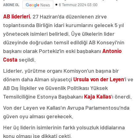
6 Temmuz 2024 03:00
ABONE OL
News
AB liderleri
, 27 Haziran’da düzenlenen zirve
toplantısında Birliğin idari kurumlarını gelecek 5 yıl
yönetecek isimleri belirledi. Üye ülkelerin lider
düzeyinde doğrudan temsil edildiği AB Konseyi’nin
başkanı olarak Portekiz’in eski başbakanı
Antonio
Costa
seçildi.
Liderler, yürütme organı Komisyon’un başına bir
dönem daha Alman siyasetçi
Ursula von der Leyen
‘i ve
AB Dış İlişkiler ve Güvenlik Politikası Yüksek
Temsilciliğine Estonya Başbakanı
Kaja Kallas
‘ı önerdi.
Von der Leyen ve Kallas’ın Avrupa Parlamentosu’nda
güven oyu alması gerekecek.
Her üç liderin isimlerinin farklı yolsuzluk iddialarına
konu olması ise dikkati çekti.