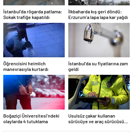
İstanbul’da rögarda patlama:
İlkbaharda kış geri döndü:
Sokak trafiğe kapatıldı
Erzurum’a lapa lapa kar yağdı
Öğrencisini heimlich
İstanbul’da su fiyatlarına zam
manevrasıyla kurtardı
geldi
Boğaziçi Üniversitesi’ndeki
Usulsüz çakar kullanan
olaylarda 4 tutuklama
sürücüye ve araç sürücüsüne
138 biner lira ceza kesildi