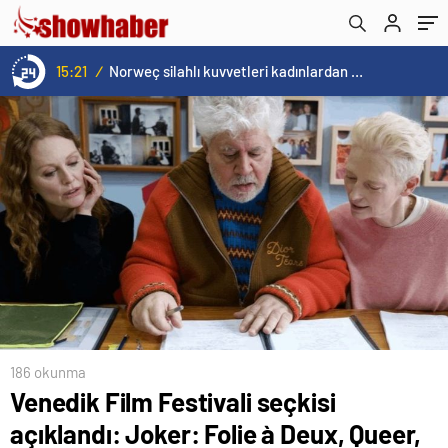
fazlası…
15:21
/
Norweç silahlı kuvvetleri kadınlardan oluşan özel kuvvetler eğitimlerini başlattı.
186 okunma
Venedik Film Festivali seçkisi
açıklandı: Joker: Folie à Deux, Queer,