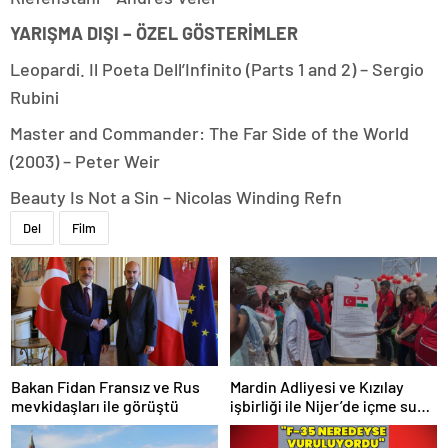
YARIŞMA DIŞI – ÖZEL GÖSTERİMLER
Leopardi. Il Poeta Dell’Infinito (Parts 1 and 2) – Sergio
Rubini
Master and Commander: The Far Side of the World
(2003) – Peter Weir
Beauty Is Not a Sin – Nicolas Winding Refn
Del
Film
Bakan Fidan Fransız ve Rus
Mardin Adliyesi ve Kızılay
mevkidaşları ile görüştü
işbirliği ile Nijer’de içme suyu
tesisi açıldı