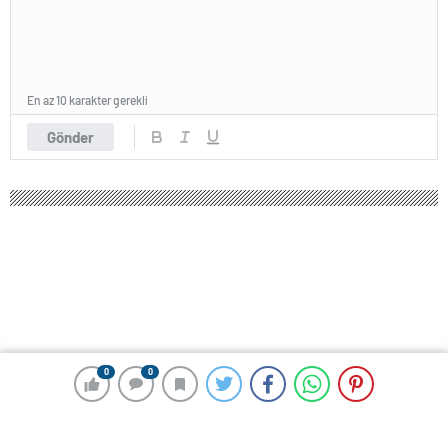
En az 10 karakter gerekli
Gönder
0
0
0
0