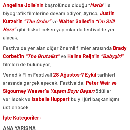
Angelina Jolie’nin
başrolünde olduğu “
Maria
” ile
biyografik filmlerine devam ediyor. Ayrıca,
Justin
Kurzel’in
“The Order”
ve
Walter Salles’in
“I’m Still
Here”
gibi dikkat çeken yapımlar da festivalde yer
alacak.
Festivalde yer alan diğer önemli filmler arasında
Brady
Corbet’in
“The Brutalist”
ve
Halina Reijn’in
“Babygirl”
filmleri de bulunuyor.
Venedik Film Festivali
28 Ağustos-7 Eylül
tarihleri
arasında gerçekleşecek. Festivalde,
Peter Weir ve
Sigourney Weaver’a
Yaşam Boyu Başarı
ödülleri
verilecek ve
Isabelle Huppert
bu yıl jüri başkanlığını
üstlenecek.
İşte Kategoriler:
ANA YARIŞMA