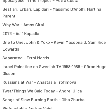
Apocalypse in the Tropics – Petra Costa
Bestiari, Erbari, Lapidari – Massimo D’Anolfi, Martina
Parenti
Why War – Amos Gitai
2073 – Asif Kapadia
One to One: John & Yoko – Kevin Macdonald, Sam Rice
Edwards
Separated – Errol Morris
Israel Palestine on Swedish TV 1958-1989 – Göran Hugo
Olsson
Russians at War – Anastasia Trofimova
Twst/Things We Said Today – Andrei Ujica
Songs of Slow Burning Earth – Olha Zhurba
Riefenstahl – Andres Veiel