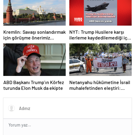
NYT: Trump Husilere karşı
Kremlin: Savaşı sonlandırmak
ilerleme kaydedilemediği için
için görüşme önerimiz
savaşı durdurdu
dünyadan karşılık gördü
ABD Başkanı Trump’ın Körfez
Netanyahu hükümetine İsrail
turunda Elon Musk da ekipte
muhalefetinden eleştiri:
Utanç verici diplomatik
başarısızlık