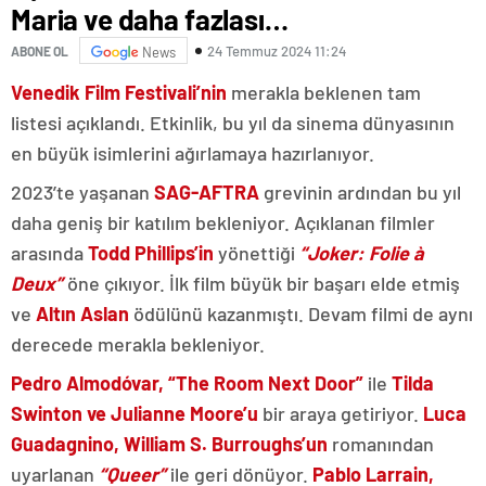
Maria ve daha fazlası…
24 Temmuz 2024 11:24
ABONE OL
News
Venedik Film Festivali’nin
merakla beklenen tam
listesi açıklandı. Etkinlik, bu yıl da sinema dünyasının
en büyük isimlerini ağırlamaya hazırlanıyor.
2023’te yaşanan
SAG-AFTRA
grevinin ardından bu yıl
daha geniş bir katılım bekleniyor. Açıklanan filmler
arasında
Todd Phillips’in
yönettiği
“Joker: Folie à
Deux”
öne çıkıyor. İlk film büyük bir başarı elde etmiş
ve
Altın Aslan
ödülünü kazanmıştı. Devam filmi de aynı
derecede merakla bekleniyor.
Pedro Almodóvar, “The Room Next Door”
ile
Tilda
Swinton ve Julianne Moore’u
bir araya getiriyor.
Luca
Guadagnino, William S. Burroughs’un
romanından
uyarlanan
“Queer”
ile geri dönüyor.
Pablo Larrain,