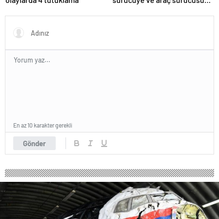
138 biner lira ceza kesildi
En az 10 karakter gerekli
Gönder