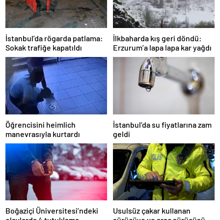
İstanbul’da rögarda patlama:
İlkbaharda kış geri döndü:
Sokak trafiğe kapatıldı
Erzurum’a lapa lapa kar yağdı
Öğrencisini heimlich
İstanbul’da su fiyatlarına zam
manevrasıyla kurtardı
geldi
Boğaziçi Üniversitesi’ndeki
Usulsüz çakar kullanan
olaylarda 4 tutuklama
sürücüye ve araç sürücüsüne