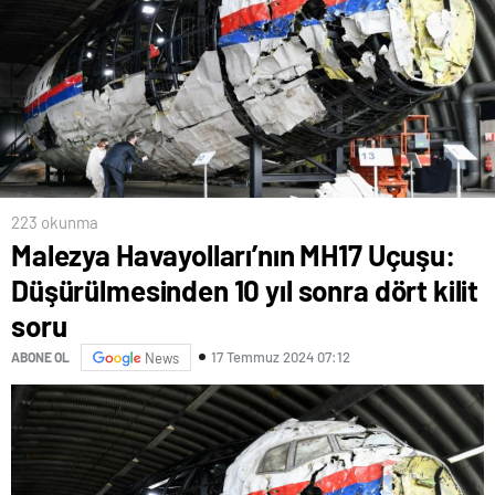
223 okunma
Malezya Havayolları’nın MH17 Uçuşu:
Düşürülmesinden 10 yıl sonra dört kilit
soru
17 Temmuz 2024 07:12
ABONE OL
News