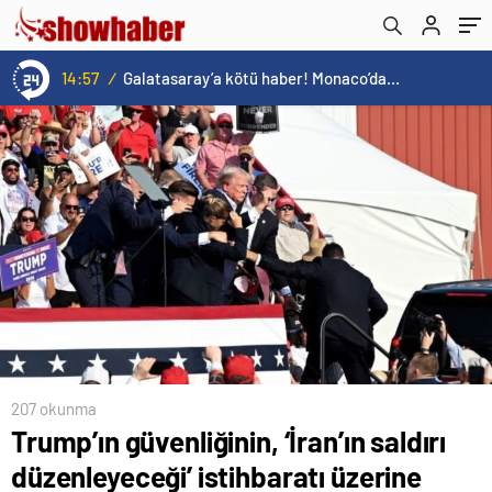
önce artırıldığı ortaya çıktı
00:19
/
Trump’tan seçim sonrası ilk mülakat
207 okunma
Trump’ın güvenliğinin, ‘İran’ın saldırı
düzenleyeceği’ istihbaratı üzerine