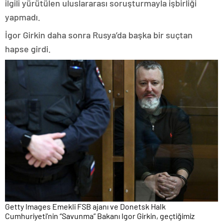
ilgili yürütülen uluslararası soruşturmayla işbirliği
yapmadı.
İgor Girkin daha sonra Rusya’da başka bir suçtan
hapse girdi.
Getty Images Emekli FSB ajanı ve Donetsk Halk
Cumhuriyeti’nin “Savunma” Bakanı Igor Girkin, geçtiğimiz