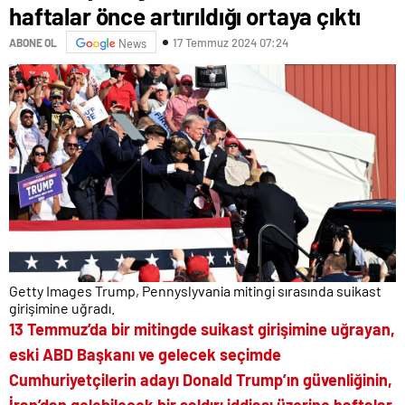
haftalar önce artırıldığı ortaya çıktı
17 Temmuz 2024 07:24
ABONE OL
News
Getty Images Trump, Pennyslyvania mitingi sırasında suikast
girişimine uğradı.
13 Temmuz’da bir mitingde suikast girişimine uğrayan,
eski ABD Başkanı ve gelecek seçimde
Cumhuriyetçilerin adayı Donald Trump’ın güvenliğinin,