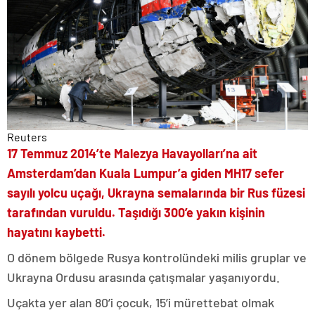
Reuters
17 Temmuz 2014’te Malezya Havayolları’na ait
Amsterdam’dan Kuala Lumpur’a giden MH17 sefer
sayılı yolcu uçağı, Ukrayna semalarında bir Rus füzesi
tarafından vuruldu. Taşıdığı 300’e yakın kişinin
hayatını kaybetti.
O dönem bölgede Rusya kontrolündeki milis gruplar ve
Ukrayna Ordusu arasında çatışmalar yaşanıyordu.
Uçakta yer alan 80’i çocuk, 15’i mürettebat olmak