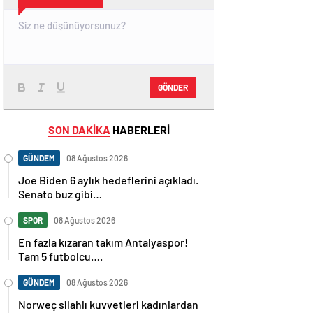
GÖNDER
SON DAKİKA
HABERLERİ
GÜNDEM
08 Ağustos 2026
Joe Biden 6 aylık hedeflerini açıkladı.
Senato buz gibi…
SPOR
08 Ağustos 2026
En fazla kızaran takım Antalyaspor!
Tam 5 futbolcu….
GÜNDEM
08 Ağustos 2026
Norweç silahlı kuvvetleri kadınlardan