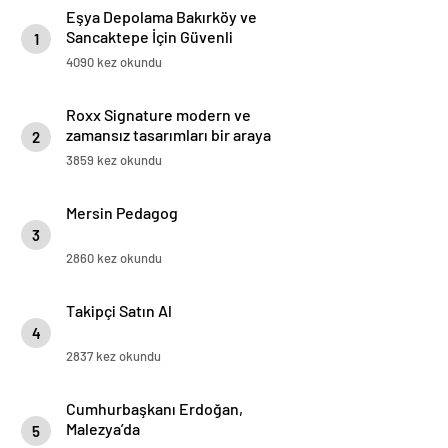
Eşya Depolama Bakırköy ve
Sancaktepe İçin Güvenli
1
İklimlendirmeli Çözüm
4090 kez okundu
Roxx Signature modern ve
zamansız tasarımları bir araya
2
getiriyor
3859 kez okundu
Mersin Pedagog
3
2860 kez okundu
Takipçi Satın Al
4
2837 kez okundu
Cumhurbaşkanı Erdoğan,
Malezya’da
5