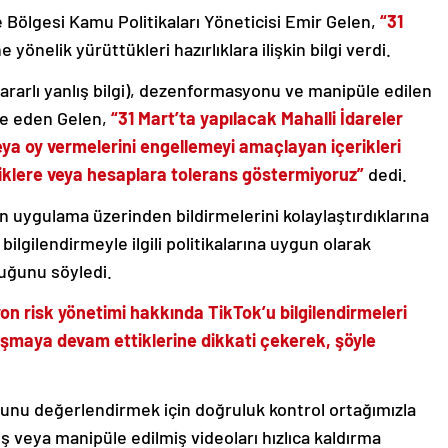
 Bölgesi Kamu Politikaları Yöneticisi Emir Gelen,
“31
e yönelik yürüttükleri hazırlıklara ilişkin bilgi verdi.
zararlı yanlış bilgi), dezenformasyonu ve manipüle edilen
ade eden Gelen,
“31 Mart’ta yapılacak Mahalli İdareler
eya oy vermelerini engellemeyi amaçlayan içerikleri
eriklere veya hesaplara tolerans göstermiyoruz”
dedi.
dan uygulama üzerinden bildirmelerini kolaylaştırdıklarına
ilgilendirmeyle ilgili politikalarına uygun olarak
duğunu söyledi.
syon risk yönetimi hakkında TikTok’u bilgilendirmeleri
lışmaya devam ettiklerine dikkati çekerek, şöyle
unu değerlendirmek için doğruluk kontrol ortağımızla
ış veya manipüle edilmiş videoları hızlıca kaldırma