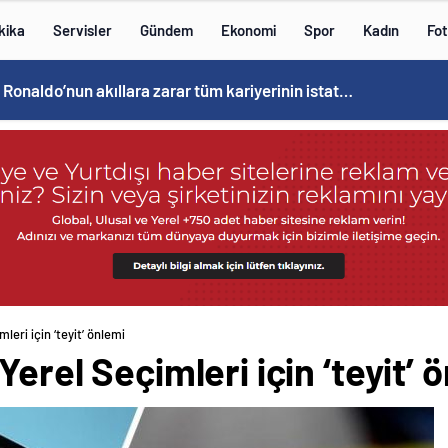
kika
Servisler
Gündem
Ekonomi
Spor
Kadın
Fot
Cristiano Ronaldo’nun akıllara zarar tüm kariyerinin istatistiğini çıkardık !
leri için ‘teyit’ önlemi
Yerel Seçimleri için ‘teyit’ 