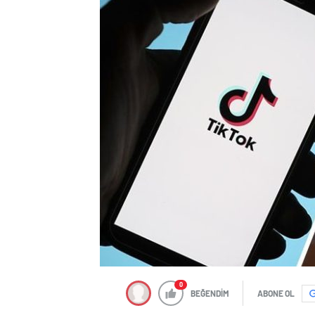
0
BEĞENDİM
ABONE OL