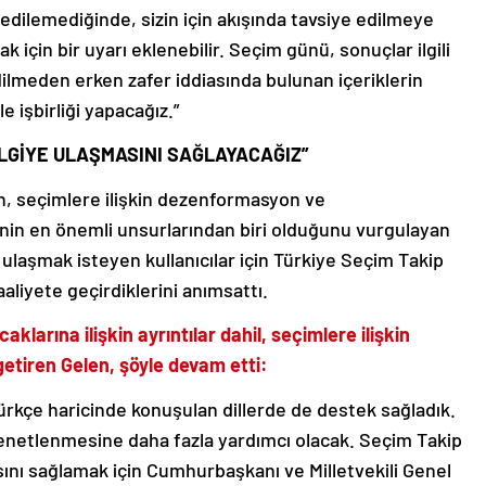
t edilemediğinde, sizin için akışında tavsiye edilmeye
k için bir uyarı eklenebilir. Seçim günü, sonuçlar ilgili
ilmeden erken zafer iddiasında bulunan içeriklerin
e işbirliği yapacağız.”
LGİYE ULAŞMASINI SAĞLAYACAĞIZ”
ın, seçimlere ilişkin dezenformasyon ve
in en önemli unsurlarından biri olduğunu vurgulayan
ere ulaşmak isteyen kullanıcılar için Türkiye Seçim Takip
aliyete geçirdiklerini anımsattı.
aklarına ilişkin ayrıntılar dahil, seçimlere ilişkin
 getiren Gelen, şöyle devam etti:
ürkçe haricinde konuşulan dillerde de destek sağladık.
n denetlenmesine daha fazla yardımcı olacak. Seçim Takip
asını sağlamak için Cumhurbaşkanı ve Milletvekili Genel