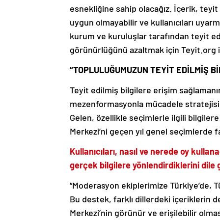
esnekliğine sahip olacağız. İçerik, teyi
uygun olmayabilir ve kullanıcıları uyarma
kurum ve kuruluşlar tarafından teyit ed
görünürlüğünü azaltmak için Teyit.org il
“TOPLULUĞUMUZUN TEYİT EDİLMİŞ Bİ
Teyit edilmiş bilgilere erişim sağlaman
mezenformasyonla mücadele stratejisin
Gelen, özellikle seçimlerle ilgili bilgil
Merkezi’ni geçen yıl genel seçimlerde fa
Kullanıcıları, nasıl ve nerede oy kullanac
gerçek bilgilere yönlendirdiklerini dile
“Moderasyon ekiplerimize Türkiye’de, T
Bu destek, farklı dillerdeki içerikleri
Merkezi’nin görünür ve erişilebilir olm