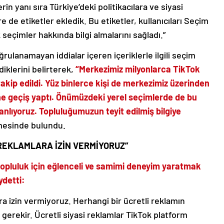
erin yanı sıra Türkiye’deki politikacılara ve siyasi
e de etiketler ekledik. Bu etiketler, kullanıcıları Seçim
seçimler hakkında bilgi almalarını sağladı.”
ğrulanamayan iddialar içeren içeriklerle ilgili seçim
iklerini belirterek,
“Merkezimiz milyonlarca TikTok
takip edildi. Yüz binlerce kişi de merkezimiz üzerinden
e geçiş yaptı. Önümüzdeki yerel seçimlerde de bu
anlıyoruz. Topluluğumuzun teyit edilmiş bilgiye
esinde bulundu.
İ REKLAMLARA İZİN VERMİYORUZ”
, topluluk için eğlenceli ve samimi deneyim yaratmak
ydetti:
lara izin vermiyoruz. Herhangi bir ücretli reklamın
erekir. Ücretli siyasi reklamlar TikTok platform