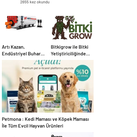
2655 kez okundu
Artı Kazan,
Bitkigrow ile Bitki
Endüstriyel Buhar
Yetiştiriciliğinde
Kazanı
Doğru Ekipman ve
Çözümleriyle
Ürün Seçimi
Üretim Tesislerine
Verimli Sistemler
Sunuyor
Petmona : Kedi Maması ve Köpek Maması
İle Tüm Evcil Hayvan Ürünleri