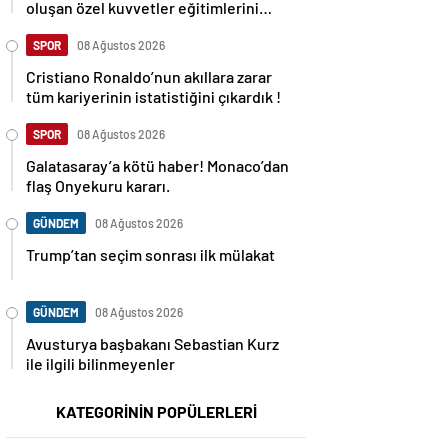
oluşan özel kuvvetler eğitimlerini
başlattı.
SPOR
08 Ağustos 2026
Cristiano Ronaldo’nun akıllara zarar
tüm kariyerinin istatistiğini çıkardık !
SPOR
08 Ağustos 2026
Galatasaray’a kötü haber! Monaco’dan
flaş Onyekuru kararı.
GÜNDEM
08 Ağustos 2026
Trump’tan seçim sonrası ilk mülakat
GÜNDEM
08 Ağustos 2026
Avusturya başbakanı Sebastian Kurz
ile ilgili bilinmeyenler
KATEGORİNİN POPÜLERLERİ