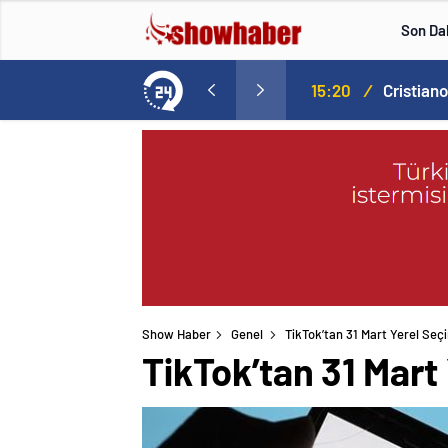
Son Da
Norweç silahlı kuvvetleri kadınlardan oluşan özel kuvvetler eğitimlerini başlattı.
15:20
/
Show Haber
Genel
TikTok’tan 31 Mart Yerel Seçim
TikTok’tan 31 Mart 