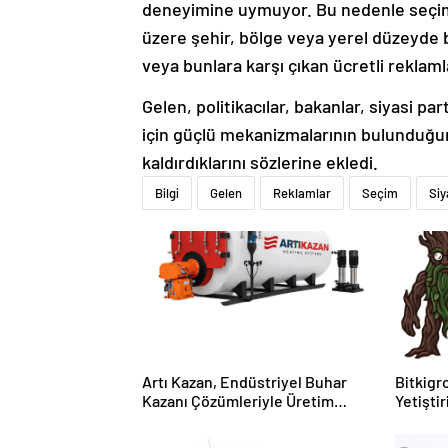
deneyimine uymuyor. Bu nedenle seçimle
üzere şehir, bölge veya yerel düzeyde bi
veya bunlara karşı çıkan ücretli reklam
Gelen, politikacılar, bakanlar, siyasi par
için güçlü mekanizmalarının bulunduğuna
kaldırdıklarını sözlerine ekledi.
Bilgi
Gelen
Reklamlar
Seçim
Siy
Artı Kazan, Endüstriyel Buhar
Bitkigro
Kazanı Çözümleriyle Üretim
Yetişti
Tesislerine Verimli Sistemler
ve Ürün
Sunuyor