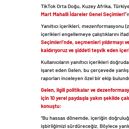
TikTok Orta Doğu, Kuzey Afrika, Türkiye
Mart Mahalli İdareler Genel Seçimleri”
n
Yanıltıcı içerikleri, mezenformasyonu (
içerikleri engellemeye çalıştıklarını if
Seçimleri’nde, seçmenleri yıldırmayı v
kaldırıyoruz ve şiddeti teşvik eden iç
Kullanıcıların yanıltıcı içerikleri doğru
işaret eden Gelen, bu çerçevede yanlış b
raporları inceleyen özel bir ekip bulun
Gelen, ilgili politikalar ve dezenforma
için 10 yerel paydaşla yakın şekilde ça
konuştu:
“Bu hassas dönemde, içeriğin doğruluğ
işbirliğimizi sürdüreceğiz. Böylece yanl