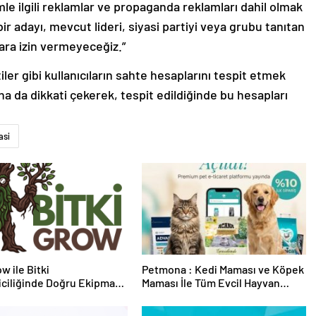
 ilgili reklamlar ve propaganda reklamları dahil olmak
r adayı, mevcut lideri, siyasi partiyi veya grubu tanıtan
lara izin vermeyeceğiz.”
tiler gibi kullanıcıların sahte hesaplarını tespit etmek
 da dikkati çekerek, tespit edildiğinde bu hesapları
asi
w ile Bitki
Petmona : Kedi Maması ve Köpek
riciliğinde Doğru Ekipman
Maması İle Tüm Evcil Hayvan
 Seçimi
Ürünleri