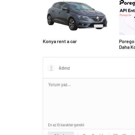
Konya rent a car
Porego 
Daha Ko
En az 10 karakter gerekli