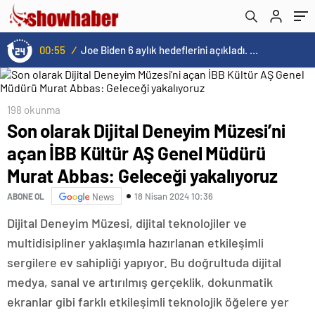
Geleceği yakalıyoruz
00:55
/
Joe Biden 6 aylık hedeflerini açıkladı. Senato buz gibi…
198 okunma
Son olarak Dijital Deneyim Müzesi’ni
açan İBB Kültür AŞ Genel Müdürü
Murat Abbas: Geleceği yakalıyoruz
18 Nisan 2024 10:36
ABONE OL
News
Dijital Deneyim Müzesi, dijital teknolojiler ve
multidisipliner yaklaşımla hazırlanan etkileşimli
sergilere ev sahipliği yapıyor. Bu doğrultuda dijital
medya, sanal ve artırılmış gerçeklik, dokunmatik
ekranlar gibi farklı etkileşimli teknolojik öğelere yer