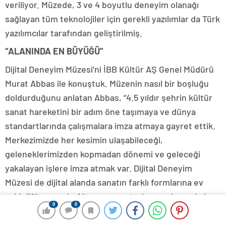
veriliyor. Müzede, 3 ve 4 boyutlu deneyim olanağı
sağlayan tüm teknolojiler için gerekli yazılımlar da Türk
yazılımcılar tarafından geliştirilmiş.
“ALANINDA EN BÜYÜĞÜ”
Dijital Deneyim Müzesi’ni İBB Kültür AŞ Genel Müdürü
Murat Abbas ile konuştuk. Müzenin nasıl bir boşluğu
doldurduğunu anlatan Abbas, “4.5 yıldır şehrin kültür
sanat hareketini bir adım öne taşımaya ve dünya
standartlarında çalışmalara imza atmaya gayret ettik.
Merkezimizde her kesimin ulaşabileceği,
geleneklerimizden kopmadan dönemi ve geleceği
yakalayan işlere imza atmak var. Dijital Deneyim
Müzesi de dijital alanda sanatın farklı formlarına ev
sahipliği yapacak. Altyapı ve metrekare anlamında bu
0
0
çapta bir mekân, dijital müze yoktu. Açtığımız bu müze
ile birlikte yeni medya sanatı olarak da adlandırılan