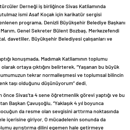
türcüler Derneği iş birliğince Sivas Katliamında
tulmaz ismi Asaf Koçak için karikatür sergisi
zenlenen programa, Denizli Büyükşehir Belediye Başkanı
li Marım, Genel Sekreter Bülent Bozbaş, Merkezefendi
, davetliler, Büyükşehir Belediyesi çalışanları ve
yaptığı konuşmada, Madımak Katliamının toplumu
olarak ortaya çıktığını belirterek, “Yaşanan bu büyük
toplumumuzun tekrar normalleşmesi ve toplumsal bilincin
ihenk taşı olduğunu düşünüyorum” dedi.
 önce Sivas’ta 4 sene öğretmenlik görevi yaptığı ve bu
atan Başkan Çavuşoğlu, “Yaklaşık 4 yıl boyunca
çocuğun da resme olan sevgisini arttırma noktasında
e içerisine giriyor. O mücadelenin sonunda da
umu ayrıştırma dilini egemen hale getirmeye