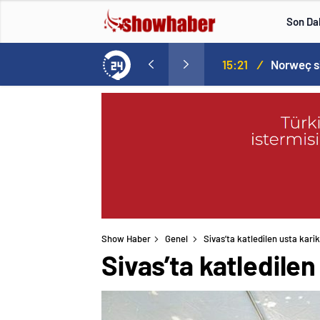
Son Da
aspor! Tam 5 futbolcu….
15:21
/
Show Haber
Genel
Sivas’ta katledilen usta karik
Sivas’ta katledilen