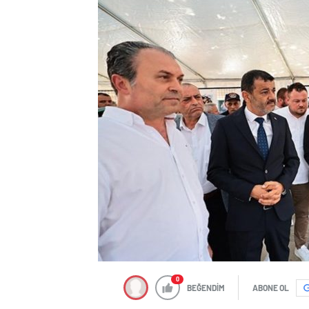
0
BEĞENDİM
ABONE OL