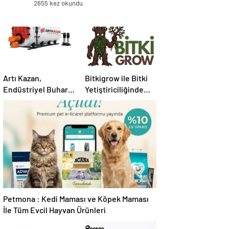
2655 kez okundu
Artı Kazan,
Bitkigrow ile Bitki
Endüstriyel Buhar
Yetiştiriciliğinde
Kazanı
Doğru Ekipman ve
Çözümleriyle
Ürün Seçimi
Üretim Tesislerine
Verimli Sistemler
Sunuyor
Petmona : Kedi Maması ve Köpek Maması
İle Tüm Evcil Hayvan Ürünleri