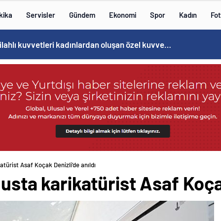
kika
Servisler
Gündem
Ekonomi
Spor
Kadın
Fot
Norweç silahlı kuvvetleri kadınlardan oluşan özel kuvvetler eğitimlerini başlattı.
atürist Asaf Koçak Denizli’de anıldı
 usta karikatürist Asaf Koça