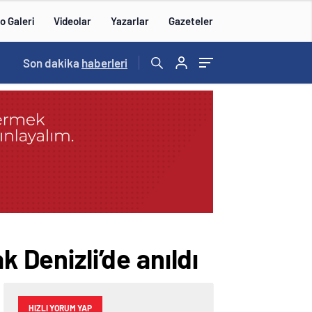
o Galeri
Videolar
Yazarlar
Gazeteler
15:20
Son dakika
/
haberleri
k Denizli’de anıldı
HIZLI YORUM YAP