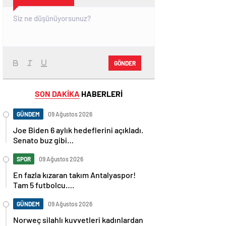
GÖNDER
SON DAKİKA
HABERLERİ
GÜNDEM
09 Ağustos 2026
Joe Biden 6 aylık hedeflerini açıkladı.
Senato buz gibi…
SPOR
09 Ağustos 2026
En fazla kızaran takım Antalyaspor!
Tam 5 futbolcu….
GÜNDEM
09 Ağustos 2026
Norweç silahlı kuvvetleri kadınlardan