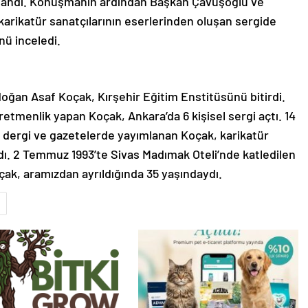
llandı. Konuşmanın ardından Başkan Çavuşoğlu ve
 karikatür sanatçılarının eserlerinden oluşan sergide
nü inceledi.
 doğan Asaf Koçak, Kırşehir Eğitim Enstitüsünü bitirdi.
etmenlik yapan Koçak, Ankara’da 6 kişisel sergi açtı. 14
i dergi ve gazetelerde yayımlanan Koçak, karikatür
dı. 2 Temmuz 1993’te Sivas Madımak Oteli’nde katledilen
oçak, aramızdan ayrıldığında 35 yaşındaydı.