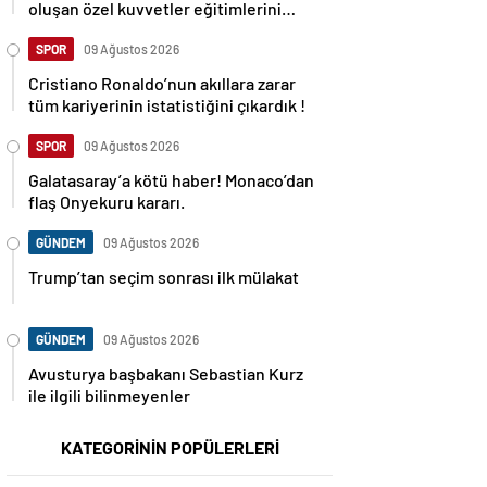
oluşan özel kuvvetler eğitimlerini
başlattı.
SPOR
09 Ağustos 2026
Cristiano Ronaldo’nun akıllara zarar
tüm kariyerinin istatistiğini çıkardık !
SPOR
09 Ağustos 2026
Galatasaray’a kötü haber! Monaco’dan
flaş Onyekuru kararı.
GÜNDEM
09 Ağustos 2026
Trump’tan seçim sonrası ilk mülakat
GÜNDEM
09 Ağustos 2026
Avusturya başbakanı Sebastian Kurz
ile ilgili bilinmeyenler
KATEGORİNİN POPÜLERLERİ