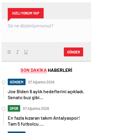
HIZLI YORUM YAP
GÖNDER
SON DAKİKA
HABERLERİ
GÜNDEM
07 Ağustos 2026
Joe Biden 6 aylık hedeflerini açıkladı.
Senato buz gibi…
SPOR
07 Ağustos 2026
En fazla kızaran takım Antalyaspor!
Tam 5 futbolcu….