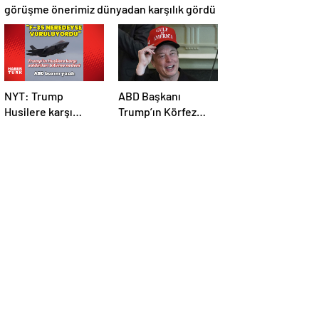
görüşme önerimiz dünyadan karşılık gördü
NYT: Trump
ABD Başkanı
Husilere karşı
Trump’ın Körfez
ilerleme
turunda Elon Musk
kaydedilemediği
da ekipte
için savaşı
durdurdu