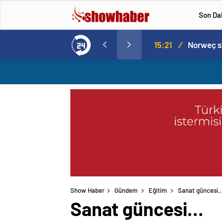
Son Da
aspor! Tam 5 futbolcu….
15:21
/
Show Haber
Gündem
Eğitim
Sanat güncesi
Sanat güncesi…