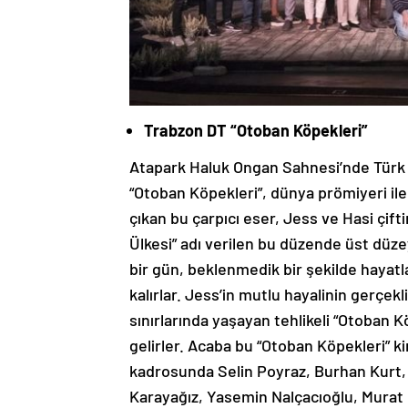
Trabzon DT “Otoban Köpekleri”
Atapark Haluk Ongan Sahnesi’nde Türk t
“Otoban Köpekleri”, dünya prömiyeri ile
çıkan bu çarpıcı eser, Jess ve Hasi çifti
Ülkesi” adı verilen bu düzende üst düze
bir gün, beklenmedik bir şekilde hayatl
kalırlar. Jess’in mutlu hayalinin gerçe
sınırlarında yaşayan tehlikeli “Otoban Kö
gelirler. Acaba bu “Otoban Köpekleri” 
kadrosunda Selin Poyraz, Burhan Kurt, V
Karayağız, Yasemin Nalçacıoğlu, Murat 