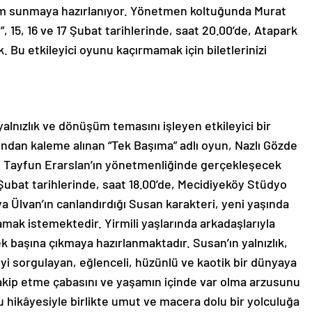
im sunmaya hazırlanıyor.
Yönetmen koltuğunda Murat
 15, 16 ve 17 Şubat tarihlerinde, saat 20.00’de, Atapark
Bu etkileyici oyunu kaçırmamak için biletlerinizi
 yalnızlık ve dönüşüm temasını işleyen etkileyici bir
ından kaleme alınan “Tek Başıma” adlı oyun, Nazlı Gözde
r. Tayfun Erarslan’ın yönetmenliğinde gerçekleşecek
17 Şubat tarihlerinde, saat 18.00’de, Mecidiyeköy Stüdyo
ya Ülvan’ın canlandırdığı Susan karakteri, yeni yaşında
ak istemektedir. Yirmili yaşlarında arkadaşlarıyla
k başına çıkmaya hazırlanmaktadır. Susan’ın yalnızlık,
yi sorgulayan, eğlenceli, hüzünlü ve kaotik bir dünyaya
takip etme çabasını ve yaşamın içinde var olma arzusunu
lu hikâyesiyle birlikte umut ve macera dolu bir yolculuğa