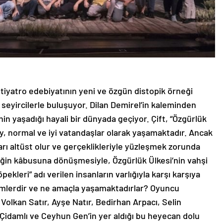
iyatro edebiyatının yeni ve özgün distopik örneği
 seyircilerle buluşuyor. Dilan Demirel’in kaleminden
nin yaşadığı hayali bir dünyada geçiyor. Çift, “Özgürlük
y, normal ve iyi vatandaşlar olarak yaşamaktadır. Ancak
arı altüst olur ve gerçeklikleriyle yüzleşmek zorunda
kliğin kâbusuna dönüşmesiyle, Özgürlük Ülkesi’nin vahşi
pekleri” adı verilen insanların varlığıyla karşı karşıya
kimlerdir ve ne amaçla yaşamaktadırlar?
Oyuncu
olkan Satır, Ayşe Natır, Bedirhan Arpacı, Selin
Çidamlı ve Ceyhun Gen’in yer aldığı bu heyecan dolu