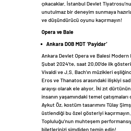
çıkacaklar. İstanbul Devlet Tiyatrosu’n
unutulmaz bir deneyim sunmaya hazırlanı
ve düşündürücü oyunu kaçırmayın!
Opera ve Bale
Ankara DOB MDT ‘Payidar’
Ankara Devlet Opera ve Balesi Modern D
Şubat 2024’te, saat 20.00’de ilk göster
Vivaldi ve J.S. Bach’ın müzikleri eşliğ
Eros ve Thanatos arasındaki ilişkiyi sad
arayışı olarak ele alıyor. İki zıt dürtü
insanın yaşamındaki temel çatışmaları da
Aykut Öz, kostüm tasarımını Tülay Şimşek
üstlendiği bu özel gösteriyi kaçırmayı
Topluluğu’nun muhteşem performansıyl
biletlerinizi şimdiden temin edin!