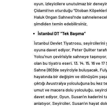
oyun, izleyicilere unutulmaz bir deney
Çidamlı’nın oturduğu “Otoban Köpekleri”,
Haluk Ongan Sahnesi’nde sahnelenecek. 
şimdiden temin edebilirsiniz.
İstanbul DT “Tek Başıma”
İstanbul Devlet Tiyatrosu, seyircilerini
oyuna davet ediyor. Peter Quilter taraf
Yolcu’nun çevirisiyle sahneye taşınıyo
olan bu tiyatro eseri, 13, 14, 15, 16 ve 
Sahne (80)’de seyirciyle buluşacak.
Ful
hayatında bir değişim ve dönüşüm yaşam
çıktığı Avustralya yolculuğuna bu kez te
umut ve macera dolu yolculuğu, seyirci
davet ediyor.
Oyun, Susan’ın kaderini 
anlatıyor. Seyirciler, Susan’ın hayat do