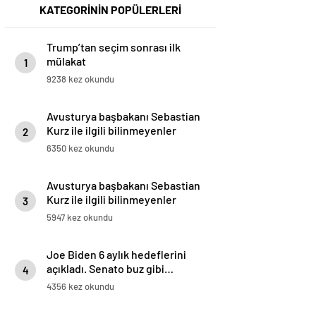
KATEGORİNİN POPÜLERLERİ
Trump’tan seçim sonrası ilk
mülakat
1
9238 kez okundu
Avusturya başbakanı Sebastian
Kurz ile ilgili bilinmeyenler
2
6350 kez okundu
Avusturya başbakanı Sebastian
Kurz ile ilgili bilinmeyenler
3
5947 kez okundu
Joe Biden 6 aylık hedeflerini
açıkladı. Senato buz gibi…
4
4356 kez okundu