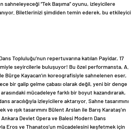
un sahneleyeceği “Tek Başıma” oyunu, izleyicilere
yor. Biletlerinizi şimdiden temin ederek, bu etkileyici
ans Topluluğu’nun repertuvarına katılan Payidar, 17
imiyle seyircilerle buluşuyor!
Bu özel performansta, A.
inde Bürge Kayacan’ın koreografisiyle sahnelenen eser,
ece bir galip gelme çabası olarak değil, yeni bir denge
nün arasındaki mücadeleye farklı bir boyut kazandırarak,
ns aracılığıyla izleyicilere aktarıyor.
Sahne tasarımını
 ve ışık tasarımını Bülent Arslan ile Barış Karataş’ın
n. Ankara Devlet Opera ve Balesi Modern Dans
a Eros ve Thanatos’un mücadelesini keşfetmek için