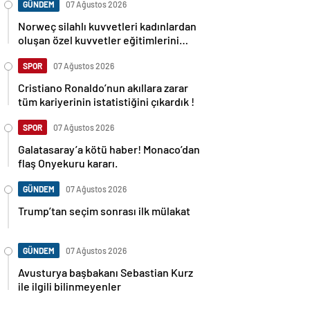
GÜNDEM
07 Ağustos 2026
Norweç silahlı kuvvetleri kadınlardan
oluşan özel kuvvetler eğitimlerini
başlattı.
SPOR
07 Ağustos 2026
Cristiano Ronaldo’nun akıllara zarar
tüm kariyerinin istatistiğini çıkardık !
SPOR
07 Ağustos 2026
Galatasaray’a kötü haber! Monaco’dan
flaş Onyekuru kararı.
GÜNDEM
07 Ağustos 2026
Trump’tan seçim sonrası ilk mülakat
GÜNDEM
07 Ağustos 2026
Avusturya başbakanı Sebastian Kurz
ile ilgili bilinmeyenler