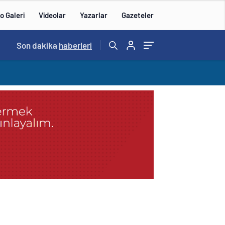
o Galeri
Videolar
Yazarlar
Gazeteler
15:20
Son dakika
/
haberleri