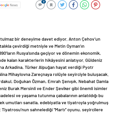
0
News
unutulmaz bir deneyime davet ediyor. Anton Çehov’un
talıkla çevirdiği metniyle ve Metin Oyman’ın
890’ların Rusya’sında geçiyor ve dönemin ekonomik,
nde kalan karakterlerin hikâyesini anlatıyor.
Güldeniz
vna Arkadina, Türker Alpuğan hayat verdiği Pyotr
ina Mihaylovna Zareçnaya rolüyle seyirciyle buluşacak.
urdakul, Doğukan Özman, Emrah Şenışık, Nebahat Damla
niz Burak Mersinli ve Ender Şeviker gibi önemli isimler
adelesi ve yaşama tutunma çabalarının anlatıldığı bu
ecek umutları sanatla, edebiyatla ve tiyatroyla yoğrulmuş
t Tiyatrosu’nun sahnelediği “Martı” oyunu, seyircilere