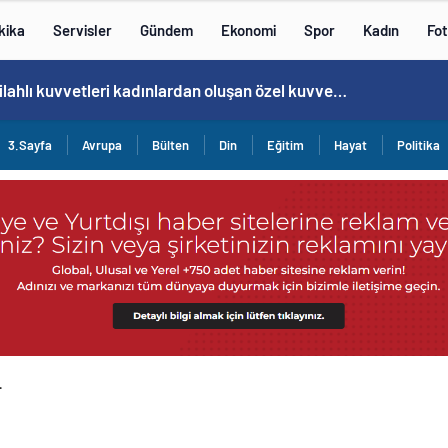
kika
Servisler
Gündem
Ekonomi
Spor
Kadın
Fot
Norweç silahlı kuvvetleri kadınlardan oluşan özel kuvvetler eğitimlerini başlattı.
3.Sayfa
Avrupa
Bülten
Din
Eğitim
Hayat
Politika
…