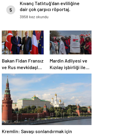
Kıvanç Tatlıtuğ’dan evliliğine
dair çok çarpıcı röportaj.
5
3958 kez okundu
Bakan Fidan Fransız
Mardin Adliyesi ve
ve Rus mevkidaşları
Kızılay işbirliği ile
ile görüştü
Nijer’de içme suyu
tesisi açıldı
Kremlin: Savaşı sonlandırmak için