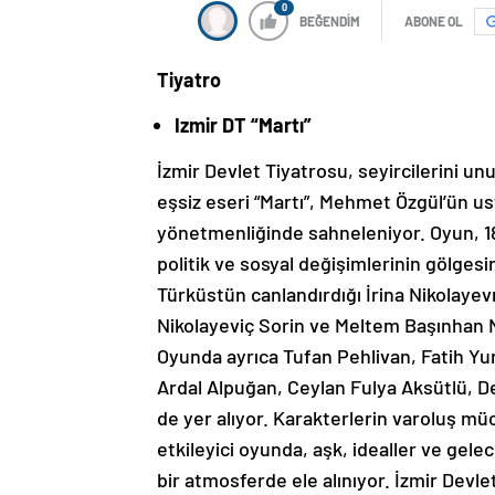
0
BEĞENDİM
ABONE OL
Tiyatro
Izmir DT “Martı”
İzmir Devlet Tiyatrosu, seyircilerini 
eşsiz eseri “Martı”, Mehmet Özgül’ün us
yönetmenliğinde sahneleniyor. Oyun, 1
politik ve sosyal değişimlerinin gölgesi
Türküstün canlandırdığı İrina Nikolaye
Nikolayeviç Sorin ve Meltem Başınhan N
Oyunda ayrıca Tufan Pehlivan, Fatih Y
Ardal Alpuğan, Ceylan Fulya Aksütlü, De
de yer alıyor.
Karakterlerin varoluş müc
etkileyici oyunda, aşk, idealler ve gel
bir atmosferde ele alınıyor. İzmir Devle