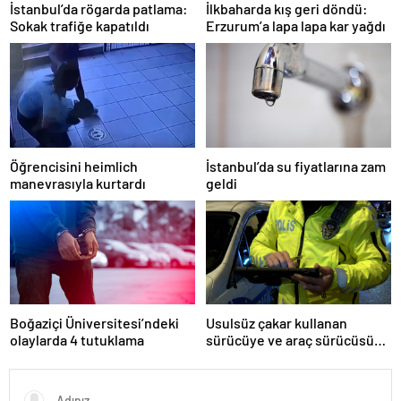
İstanbul’da rögarda patlama:
İlkbaharda kış geri döndü:
Sokak trafiğe kapatıldı
Erzurum’a lapa lapa kar yağdı
Öğrencisini heimlich
İstanbul’da su fiyatlarına zam
manevrasıyla kurtardı
geldi
Boğaziçi Üniversitesi’ndeki
Usulsüz çakar kullanan
olaylarda 4 tutuklama
sürücüye ve araç sürücüsüne
138 biner lira ceza kesildi