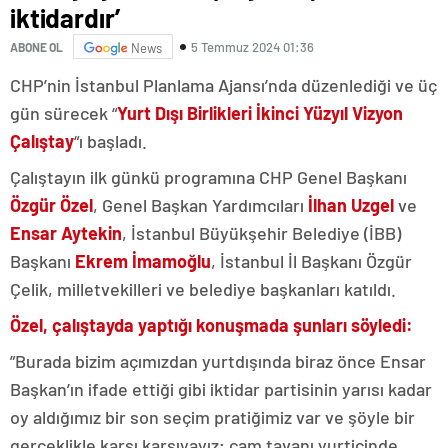
iktidardır’
5 Temmuz 2024 01:36
ABONE OL
News
CHP’nin İstanbul Planlama Ajansı’nda düzenlediği ve üç
gün sürecek “
Yurt Dışı Birlikleri İkinci Yüzyıl Vizyon
Çalıştay
“ı başladı.
Çalıştayın ilk günkü programına CHP Genel Başkanı
Özgür Özel
, Genel Başkan Yardımcıları
İlhan Uzgel
ve
Ensar Aytekin
, İstanbul Büyükşehir Belediye (İBB)
Başkanı
Ekrem İmamoğlu
, İstanbul İl Başkanı Özgür
Çelik, milletvekilleri ve belediye başkanları katıldı.
Özel, çalıştayda yaptığı konuşmada şunları söyledi:
”Burada bizim açımızdan yurtdışında biraz önce Ensar
Başkan’ın ifade ettiği gibi iktidar partisinin yarısı kadar
oy aldığımız bir son seçim pratiğimiz var ve şöyle bir
gerçeklikle karşı karşıyayız; cam tavanı yurtiçinde