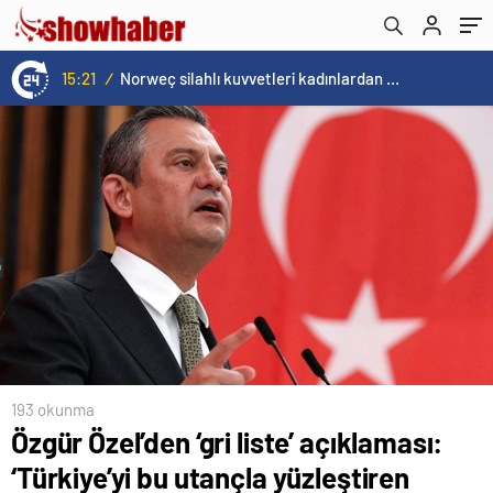
gerekmektedir’
15:21
/
Norweç silahlı kuvvetleri kadınlardan oluşan özel kuvvetler eğitimlerini başlattı.
193 okunma
Özgür Özel’den ‘gri liste’ açıklaması:
‘Türkiye’yi bu utançla yüzleştiren