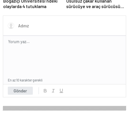
Boğaziçi Üniversitesi’ndeki
Usulsüz çakar kullanan
olaylarda 4 tutuklama
sürücüye ve araç sürücüsüne
138 biner lira ceza kesildi
En az 10 karakter gerekli
Gönder