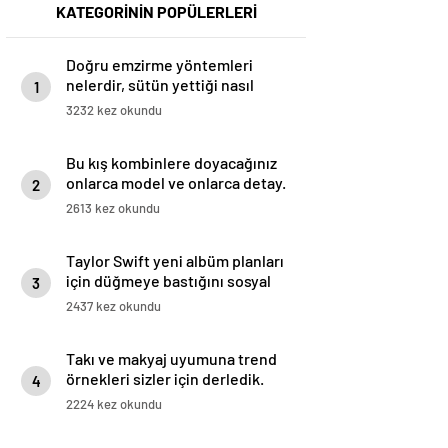
KATEGORİNİN POPÜLERLERİ
Doğru emzirme yöntemleri
nelerdir, sütün yettiği nasıl
1
anlaşılır?
3232 kez okundu
Bu kış kombinlere doyacağınız
onlarca model ve onlarca detay.
2
2613 kez okundu
Taylor Swift yeni albüm planları
için düğmeye bastığını sosyal
3
medyadan duyurdu!
2437 kez okundu
Takı ve makyaj uyumuna trend
örnekleri sizler için derledik.
4
2224 kez okundu