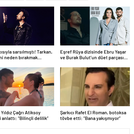
ısıyla sarsılmıştı! Tarkan,
Eşref Rüya dizisinde Ebru Yaşar
ni neden bırakmak
ve Burak Bulut’un düet parçası
iğini açıkladı
‘Kehribar’ rüzgarı
Yıldız Çağrı Atiksoy
Şarkıcı Rafet El Roman, botoksa
 anlattı: “Bilinçli delilik”
tövbe etti: “Bana yakışmıyor”