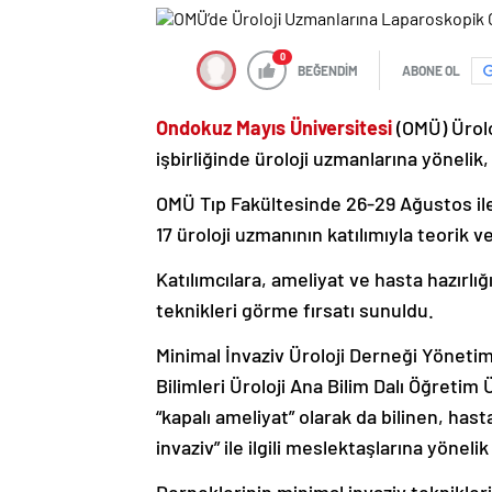
0
BEĞENDİM
ABONE OL
Ondokuz Mayıs Üniversitesi
(OMÜ) Üroloj
işbirliğinde üroloji uzmanlarına yönelik
OMÜ Tıp Fakültesinde 26-29 Ağustos ile 2
17 üroloji uzmanının katılımıyla teorik v
Katılımcılara, ameliyat ve hasta hazırlı
teknikleri görme fırsatı sunuldu.
Minimal İnvaziv Üroloji Derneği Yönetim
Bilimleri Üroloji Ana Bilim Dalı Öğreti
“kapalı ameliyat” olarak da bilinen, ha
invaziv” ile ilgili meslektaşlarına yöneli