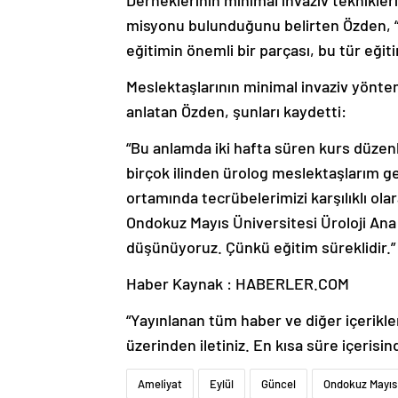
Derneklerinin minimal invaziv teknikler
misyonu bulunduğunu belirten Özden, “
eğitimin önemli bir parçası, bu tür eğiti
Meslektaşlarının minimal invaziv yönte
anlatan Özden, şunları kaydetti:
“Bu anlamda iki hafta süren kurs düzenl
birçok ilinden ürolog meslektaşlarım ge
ortamında tecrübelerimizi karşılıklı olara
Ondokuz Mayıs Üniversitesi Üroloji Ana 
düşünüyoruz. Çünkü eğitim süreklidir.”
Haber Kaynak : HABERLER.COM
“Yayınlanan tüm haber ve diğer içerikler i
üzerinden iletiniz. En kısa süre içerisin
Ameliyat
Eylül
Güncel
Ondokuz Mayıs 