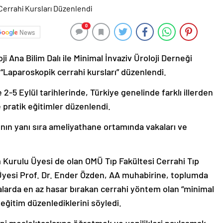
0
News
i Ana Bilim Dalı ile Minimal İnvaziv Üroloji Derneği
, “Laparoskopik cerrahi kursları” düzenlendi.
-5 Eylül tarihlerinde, Türkiye genelinde farklı illerden
e pratik eğitimler düzenlendi.
ğının yanı sıra ameliyathane ortamında vakaları ve
 Kurulu Üyesi de olan OMÜ Tıp Fakültesi Cerrahi Tıp
m Üyesi Prof. Dr. Ender Özden, AA muhabirine, toplumda
stalarda en az hasar bırakan cerrahi yöntem olan “minimal
k eğitim düzenlediklerini söyledi.