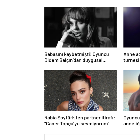
Babasını kaybetmişti! Oyuncu
Anne ac
Didem Balçın’dan duygusal
turnesi
paylaşım
istemed
Rabia Soytürk’ten partner itirafı:
Oyuncu 
“Caner Topçu’yu sevmiyorum”
anneliği