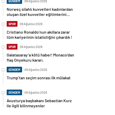
GÜNDEM
09 Ağustos 2026
Norweç silahlı kuvvetleri kadınlardan
oluşan özel kuvvetler eğitimlerini
başlattı.
SPOR
09 Ağustos 2026
Cristiano Ronaldo’nun akıllara zarar
tüm kariyerinin istatistiğini çıkardık !
SPOR
09 Ağustos 2026
Galatasaray’a kötü haber! Monaco’dan
flaş Onyekuru kararı.
GÜNDEM
09 Ağustos 2026
Trump’tan seçim sonrası ilk mülakat
GÜNDEM
09 Ağustos 2026
Avusturya başbakanı Sebastian Kurz
ile ilgili bilinmeyenler