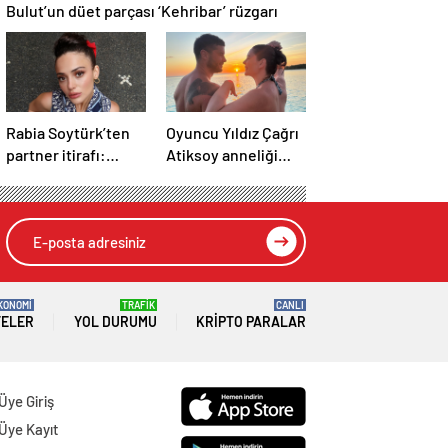
Bulut’un düet parçası ‘Kehribar’ rüzgarı
Rabia Soytürk’ten
Oyuncu Yıldız Çağrı
partner itirafı:
Atiksoy anneliği
“Caner Topçu’yu
anlattı: “Bilinçli
sevmiyorum”
delilik”
KONOMİ
TRAFİK
CANLI
TELER
YOL DURUMU
KRIPTO PARALAR
Üye Giriş
Üye Kayıt