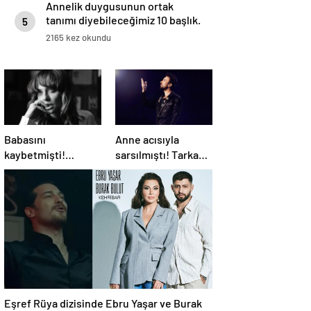
Annelik duygusunun ortak
tanımı diyebileceğimiz 10 başlık.
5
2165 kez okundu
Babasını
Anne acısıyla
kaybetmişti!
sarsılmıştı! Tarkan,
Oyuncu Didem
turnesini neden
Balçın’dan duygusal
bırakmak
paylaşım
istemediğini
açıkladı
Eşref Rüya dizisinde Ebru Yaşar ve Burak