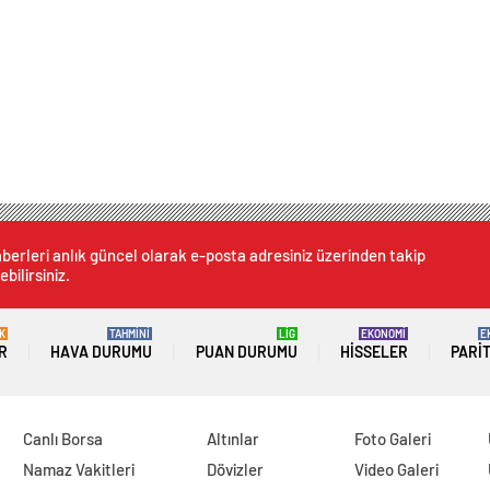
berleri anlık güncel olarak e-posta adresiniz üzerinden takip
ebilirsiniz.
K
TAHMİNİ
LİG
EKONOMİ
E
R
HAVA DURUMU
PUAN DURUMU
HISSELER
PARI
Canlı Borsa
Altınlar
Foto Galeri
Namaz Vakitleri
Dövizler
Video Galeri