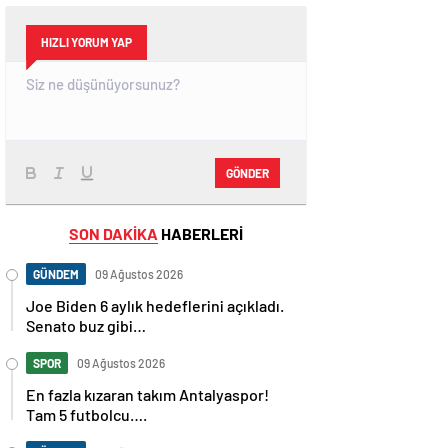
HIZLI YORUM YAP
GÖNDER
SON DAKİKA
HABERLERİ
GÜNDEM
09 Ağustos 2026
Joe Biden 6 aylık hedeflerini açıkladı.
Senato buz gibi…
SPOR
09 Ağustos 2026
En fazla kızaran takım Antalyaspor!
Tam 5 futbolcu….