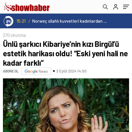
15:20
/
Cristiano Ronaldo’nun akıllara zarar tüm kariyerinin istatistiğini çıkardık !
270 okunma
Ünlü şarkıcı Kibariye’nin kızı Birgül’ü
estetik harikası oldu! “Eski yeni hali ne
kadar farklı”
3 Eylül 2024 14:50
ABONE OL
News