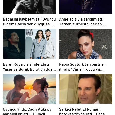
Babasını kaybetmişti! Oyuncu
Anne acısıyla sarsılmıştı!
Didem Balçın’dan duygusal
Tarkan, turnesini neden
paylaşım
bırakmak istemediğini
açıkladı
Eşref Rüya dizisinde Ebru
Rabia Soytürk’ten partner
Yaşar ve Burak Bulut’un düet
itirafı: “Caner Topçu’yu
parçası ‘Kehribar’ rüzgarı
sevmiyorum”
Oyuncu Yıldız Çağrı Atiksoy
Şarkıcı Rafet El Roman,
anneliği anlattı: “Bilinçli
botoksa tövbe etti: “Bana