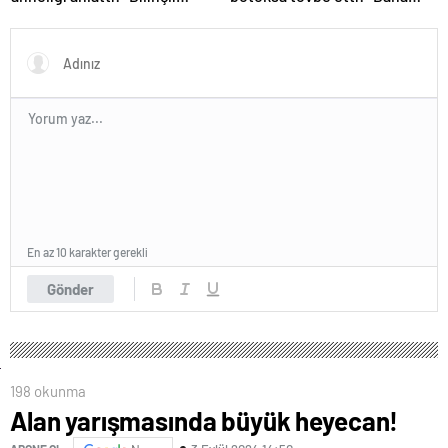
delilik”
yakışmıyor”
En az 10 karakter gerekli
Gönder
198 okunma
Alan yarışmasında büyük heyecan!