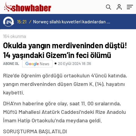
15:21
/
Norweç silahlı kuvvetleri kadınlardan oluşan özel kuvvetler eğitimlerini başlattı.
164 okunma
Okulda yangın merdiveninden düştü!
14 yaşındaki Gizem’in feci ölümü
20 Eylül 2024 18:36
ABONE OL
News
Rize’de öğrenim gördüğü ortaokulun 4’üncü katında,
yangın merdiveninden düşen Gizem K. (14), hayatını
kaybetti.
DHA’nın haberine göre olay, saat 11. 00 sıralarında,
Müftü Mahallesi Atatürk Caddesi’ndeki Rize Anadolu
İmam Hatip Ortaokulu’nda meydana geldi.
SORUŞTURMA BAŞLATILDI