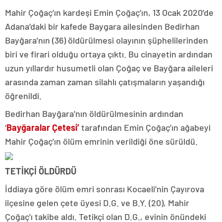
Mahir Çoğaç’ın kardeşi Emin Çoğaç’ın, 13 Ocak 2020’de
Adana’daki bir kafede Baygara ailesinden Bedirhan
Bayğara’nın (36) öldürülmesi olayının şüphelilerinden
biri ve firari olduğu ortaya çıktı. Bu cinayetin ardından
uzun yıllardır husumetli olan Çoğaç ve Bayğara aileleri
arasında zaman zaman silahlı çatışmaların yaşandığı
öğrenildi.
Bedirhan Bayğara’nın öldürülmesinin ardından
‘
Bayğaralar Çetesi’
tarafından Emin Çoğaç’ın ağabeyi
Mahir Çoğaç’ın ölüm emrinin verildiği öne sürüldü.
TETİKÇİ ÖLDÜRDÜ
İddiaya göre ölüm emri sonrası Kocaeli’nin Çayırova
ilçesine gelen çete üyesi D.G. ve B.Y. (20), Mahir
Çoğaç’ı takibe aldı. Tetikçi olan D.G., evinin önündeki