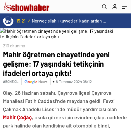
15:21
/
Norweç silahlı kuvvetleri kadınlardan oluşan özel kuvvetler eğitimlerini başlattı.
210 okunma
Mahir öğretmen cinayetinde yeni
gelişme: 17 yaşındaki tetikçinin
ifadeleri ortaya çıktı!
8 Temmuz 2024 08:12
ABONE OL
News
Olay, 26 Haziran sabahı, Çayırova ilçesi Çayırova
Mahallesi Fatih Caddesi’nde meydana geldi. Fevzi
Çakmak Anadolu Lisesi’nde müdür yardımcısı olan
Mahir Çoğaç
, okula gitmek için evinden çıkıp, caddede
park halinde olan kendisine ait otomobile bindi.