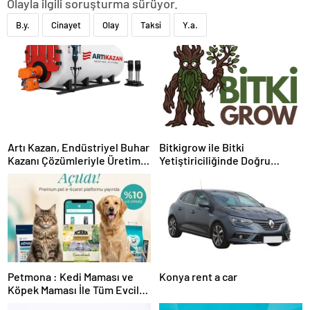
Olayla ilgili soruşturma sürüyor.
B.y.
Cinayet
Olay
Taksi
Y.a.
Artı Kazan, Endüstriyel Buhar
Bitkigrow ile Bitki
Kazanı Çözümleriyle Üretim
Yetiştiriciliğinde Doğru
Tesislerine Verimli Sistemler
Ekipman ve Ürün Seçimi
Sunuyor
Petmona : Kedi Maması ve
Konya rent a car
Köpek Maması İle Tüm Evcil
Hayvan Ürünleri