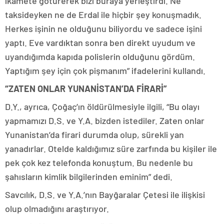
ikamete götürerek bizi buraya yerleştirdi. Ne
taksideyken ne de Erdal ile hiçbir şey konuşmadık.
Herkes işinin ne olduğunu biliyordu ve sadece işini
yaptı. Eve vardıktan sonra ben direkt uyudum ve
uyandığımda kapıda polislerin olduğunu gördüm.
Yaptığım şey için çok pişmanım” ifadelerini kullandı.
“ZATEN ONLAR YUNANİSTAN’DA FİRARİ”
D.Y., ayrıca, Çoğaç’ın öldürülmesiyle ilgili, “Bu olayı
yapmamızı D.S. ve Y.A. bizden istediler. Zaten onlar
Yunanistan’da firari durumda olup, sürekli yan
yanadırlar. Otelde kaldığımız süre zarfında bu kişiler ile
pek çok kez telefonda konuştum. Bu nedenle bu
şahısların kimlik bilgilerinden eminim” dedi.
Savcılık, D.S. ve Y.A.’nın Bayğaralar Çetesi ile ilişkisi
olup olmadığını araştırıyor.