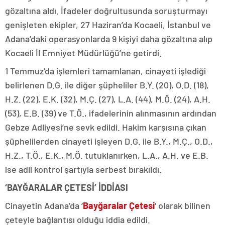
gözaltına aldı. İfadeler doğrultusunda soruşturmayı
genişleten ekipler, 27 Haziran’da Kocaeli, İstanbul ve
Adana’daki operasyonlarda 9 kişiyi daha gözaltına alıp
Kocaeli İl Emniyet Müdürlüğü’ne getirdi.
1 Temmuz’da işlemleri tamamlanan, cinayeti işlediği
belirlenen D.G. ile diğer şüpheliler B.Y. (20), O.D. (18),
H.Z. (22), E.K. (32), M.Ç. (27), L.A. (44), M.Ö. (24), A.H.
(53), E.B. (39) ve T.Ö., ifadelerinin alınmasının ardından
Gebze Adliyesi’ne sevk edildi. Hakim karşısına çıkan
şüphelilerden cinayeti işleyen D.G. ile B.Y., M.Ç., O.D.,
H.Z., T.Ö., E.K., M.Ö. tutuklanırken, L.A., A.H. ve E.B.
ise adli kontrol şartıyla serbest bırakıldı.
‘BAYĞARALAR ÇETESİ’ İDDİASI
Cinayetin Adana’da ‘
Bayğaralar Çetesi
‘ olarak bilinen
çeteyle bağlantısı olduğu iddia edildi.