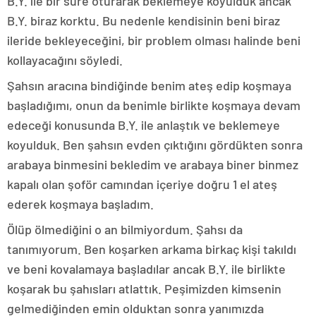
B.Y. ile bir süre oturarak beklemeye koyulduk ancak
B.Y. biraz korktu. Bu nedenle kendisinin beni biraz
ileride bekleyeceğini, bir problem olması halinde beni
kollayacağını söyledi.
Şahsın aracına bindiğinde benim ateş edip koşmaya
başladığımı, onun da benimle birlikte koşmaya devam
edeceği konusunda B.Y. ile anlaştık ve beklemeye
koyulduk. Ben şahsın evden çıktığını gördükten sonra
arabaya binmesini bekledim ve arabaya biner binmez
kapalı olan şoför camından içeriye doğru 1 el ateş
ederek koşmaya başladım.
Ölüp ölmediğini o an bilmiyordum. Şahsı da
tanımıyorum. Ben koşarken arkama birkaç kişi takıldı
ve beni kovalamaya başladılar ancak B.Y. ile birlikte
koşarak bu şahısları atlattık. Peşimizden kimsenin
gelmediğinden emin olduktan sonra yanımızda