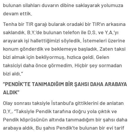
bulunan silahları duvarın dibine saklayarak yolumuza
devam ettik.
Tenha bir TIR garajı bularak oradaki bir TIR’ın arkasına
saklandık. B.Y.’de bulunan telefon ile D.S. ve Y.A.’yı
arayarak işi hallettiğimizi söyledik. İstemeleri üzerine
konum gönderdik ve beklemeye başladık. Zaten taksi
bizi almak için bekliyormuş, hızlıca geldi. Gelen
taksiciyi daha önce görmedim. Hiçbir şey sormadan
bizi aldı.”
“PENDİK’TE TANIMADIĞIM BİR ŞAHSI DAHA ARABAYA
ALDIK”
Olay sonrası taksiyle İstanbul’a gittiklerini de anlatan
D.Y., “Taksiyle Pendik tarafına doğru yola çıktık ve
Pendik köprüsünün altında tanımadığım bir şahsı daha
arabaya aldık. Bu şahıs Pendik’te bulunan bir evi tarif