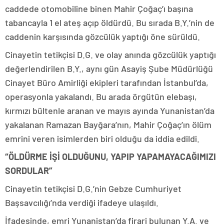
caddede otomobiline binen Mahir Çoğaç’ı başına
tabancayla 1 el ateş açıp öldürdü. Bu sırada B.Y.’nin de
caddenin karşısında gözcülük yaptığı öne sürüldü.
Cinayetin tetikçisi D.G. ve olay anında gözcülük yaptığı
değerlendirilen B.Y., aynı gün Asayiş Şube Müdürlüğü
Cinayet Büro Amirliği ekipleri tarafından İstanbul’da,
operasyonla yakalandı. Bu arada örgütün elebaşı,
kırmızı bültenle aranan ve mayıs ayında Yunanistan’da
yakalanan Ramazan Bayğara’nın, Mahir Çoğaç’ın ölüm
emrini veren isimlerden biri olduğu da iddia edildi.
“ÖLDÜRME İŞİ OLDUĞUNU, YAPIP YAPAMAYACAĞIMIZI
SORDULAR”
Cinayetin tetikçisi D.G.’nin Gebze Cumhuriyet
Başsavcılığı’nda verdiği ifadeye ulaşıldı.
İfadesinde, emri Yunanistan’da firari bulunan Y.A. ve