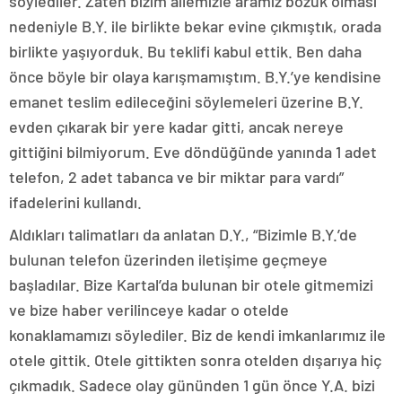
söylediler. Zaten bizim ailemizle aramız bozuk olması
nedeniyle B.Y. ile birlikte bekar evine çıkmıştık, orada
birlikte yaşıyorduk. Bu teklifi kabul ettik. Ben daha
önce böyle bir olaya karışmamıştım. B.Y.’ye kendisine
emanet teslim edileceğini söylemeleri üzerine B.Y.
evden çıkarak bir yere kadar gitti, ancak nereye
gittiğini bilmiyorum. Eve döndüğünde yanında 1 adet
telefon, 2 adet tabanca ve bir miktar para vardı”
ifadelerini kullandı.
Aldıkları talimatları da anlatan D.Y., “Bizimle B.Y.’de
bulunan telefon üzerinden iletişime geçmeye
başladılar. Bize Kartal’da bulunan bir otele gitmemizi
ve bize haber verilinceye kadar o otelde
konaklamamızı söylediler. Biz de kendi imkanlarımız ile
otele gittik. Otele gittikten sonra otelden dışarıya hiç
çıkmadık. Sadece olay gününden 1 gün önce Y.A. bizi