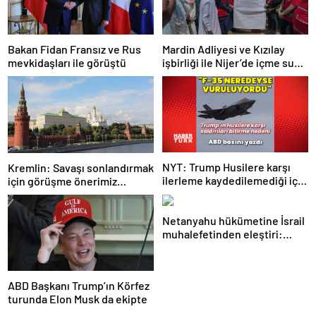
Bakan Fidan Fransız ve Rus
Mardin Adliyesi ve Kızılay
mevkidaşları ile görüştü
işbirliği ile Nijer’de içme suyu
tesisi açıldı
NYT: Trump Husilere karşı
Kremlin: Savaşı sonlandırmak
ilerleme kaydedilemediği için
için görüşme önerimiz
savaşı durdurdu
dünyadan karşılık gördü
Netanyahu hükümetine İsrail
muhalefetinden eleştiri:
Utanç verici diplomatik
başarısızlık
ABD Başkanı Trump’ın Körfez
turunda Elon Musk da ekipte