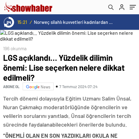
15:21
/
Norweç silahlı kuvvetleri kadınlardan oluşan özel kuvvetler eğitimlerini başlattı.
196 okunma
LGS açıklandı… Yüzdelik dilimin
önemi: Lise seçerken nelere dikkat
edilmeli?
7 Temmuz 2024 07:24
ABONE OL
News
Tercih dönemi dolayısıyla Eğitim Uzmanı Salim Ünsal,
Nuran Çakmakçı moderatörlüğünde öğrencilerin ve
velilerin sorularını yanıtladı. Ünsal öğrencilerin tercih
sürecinde faydalanabilecekleri önerilerde bulundu.
“ÖNEMLİ OLAN EN SON YAZDIKLARI OKULA NE