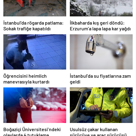
İstanbul’da rögarda patlama:
İlkbaharda kış geri döndü:
Sokak trafiğe kapatıldı
Erzurum’a lapa lapa kar yağdı
Öğrencisini heimlich
İstanbul’da su fiyatlarına zam
manevrasıyla kurtardı
geldi
Boğaziçi Üniversitesi’ndeki
Usulsüz çakar kullanan
olaylarda 4 tutuklama
sürücüye ve araç sürücüsüne