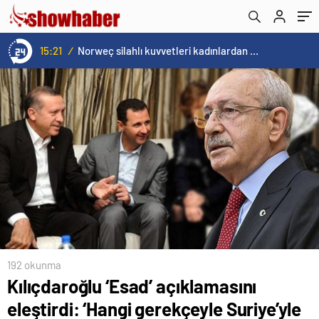
15:21
/
Norweç silahlı kuvvetleri kadınlardan oluşan özel kuvvetler eğitimlerini başlattı.
192 okunma
Kılıçdaroğlu ‘Esad’ açıklamasını
eleştirdi: ‘Hangi gerekçeyle Suriye’yle