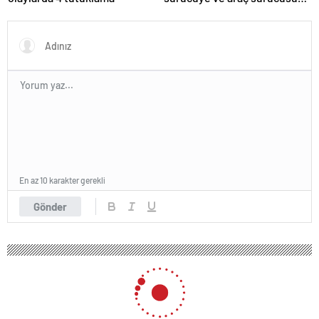
138 biner lira ceza kesildi
En az 10 karakter gerekli
Gönder