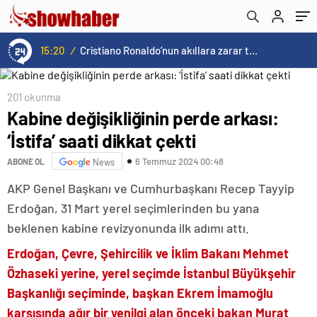
15:20
/
Cristiano Ronaldo’nun akıllara zarar tüm kariyerinin istatistiğini çıkardık !
201 okunma
Kabine değişikliğinin perde arkası:
‘İstifa’ saati dikkat çekti
6 Temmuz 2024 00:48
ABONE OL
News
AKP Genel Başkanı ve Cumhurbaşkanı Recep Tayyip
Erdoğan, 31 Mart yerel seçimlerinden bu yana
beklenen kabine revizyonunda ilk adımı attı.
Erdoğan, Çevre, Şehircilik ve İklim Bakanı Mehmet
Özhaseki yerine, yerel seçimde İstanbul Büyükşehir
Başkanlığı seçiminde, başkan Ekrem İmamoğlu
karşısında ağır bir yenilgi alan önceki bakan Murat