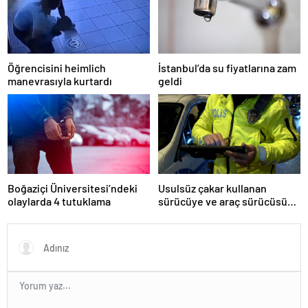
Öğrencisini heimlich
İstanbul’da su fiyatlarına zam
manevrasıyla kurtardı
geldi
Boğaziçi Üniversitesi’ndeki
Usulsüz çakar kullanan
olaylarda 4 tutuklama
sürücüye ve araç sürücüsüne
138 biner lira ceza kesildi