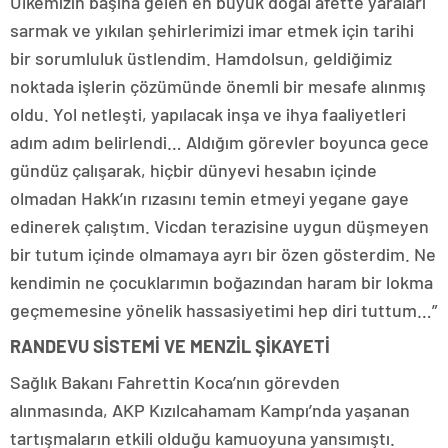
Ülkemizin başına gelen en büyük doğal afette yaraları
sarmak ve yıkılan şehirlerimizi imar etmek için tarihi
bir sorumluluk üstlendim. Hamdolsun, geldiğimiz
noktada işlerin çözümünde önemli bir mesafe alınmış
oldu. Yol netleşti, yapılacak inşa ve ihya faaliyetleri
adım adım belirlendi… Aldığım görevler boyunca gece
gündüz çalışarak, hiçbir dünyevi hesabın içinde
olmadan Hakk’ın rızasını temin etmeyi yegane gaye
edinerek çalıştım. Vicdan terazisine uygun düşmeyen
bir tutum içinde olmamaya ayrı bir özen gösterdim. Ne
kendimin ne çocuklarımın boğazından haram bir lokma
geçmemesine yönelik hassasiyetimi hep diri tuttum…”
RANDEVU SİSTEMİ VE MENZİL ŞİKAYETİ
Sağlık Bakanı Fahrettin Koca’nın görevden
alınmasında, AKP Kızılcahamam Kampı’nda yaşanan
tartışmaların etkili olduğu kamuoyuna yansımıştı.