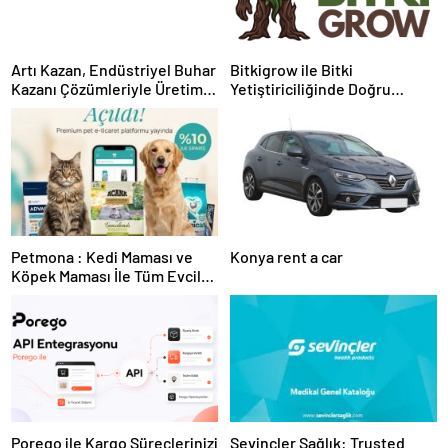
Artı Kazan, Endüstriyel Buhar
Bitkigrow ile Bitki
Kazanı Çözümleriyle Üretim
Yetiştiriciliğinde Doğru
Tesislerine Verimli Sistemler
Ekipman ve Ürün Seçimi
Sunuyor
Petmona : Kedi Maması ve
Konya rent a car
Köpek Maması İle Tüm Evcil
Hayvan Ürünleri
Porego ile Kargo Süreçlerinizi
Sevinçler Sağlık: Trusted