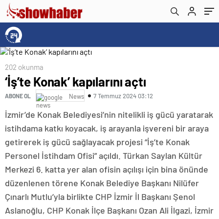
202 okunma
‘İş’te Konak’ kapılarını açtı
7 Temmuz 2024 03:12
ABONE OL
News
İzmir’de Konak Belediyesi’nin nitelikli iş gücü yaratarak
istihdama katkı koyacak, iş arayanla işvereni bir araya
getirerek iş gücü sağlayacak projesi “İş’te Konak
Personel İstihdam Ofisi” açıldı. Türkan Saylan Kültür
Merkezi 6. katta yer alan ofisin açılışı için bina önünde
düzenlenen törene Konak Belediye Başkanı Nilüfer
Çınarlı Mutlu’yla birlikte CHP İzmir İl Başkanı Şenol
Aslanoğlu, CHP Konak İlçe Başkanı Ozan Ali İlgazi, İzmir