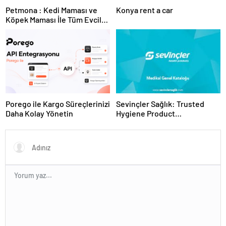
Petmona : Kedi Maması ve
Konya rent a car
Köpek Maması İle Tüm Evcil
Hayvan Ürünleri
Porego ile Kargo Süreçlerinizi
Sevinçler Sağlık: Trusted
Daha Kolay Yönetin
Hygiene Product
Manufacturer in Turkey