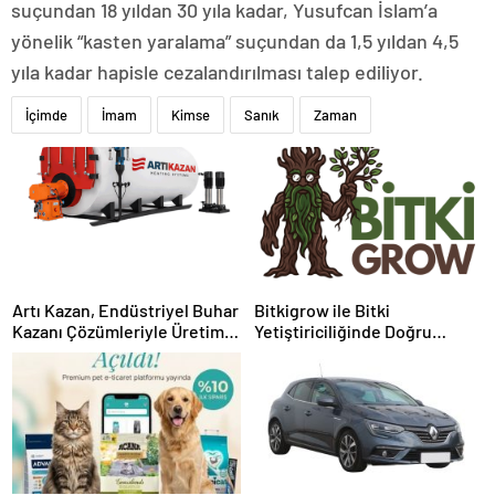
suçundan 18 yıldan 30 yıla kadar, Yusufcan İslam’a
yönelik “kasten yaralama” suçundan da 1,5 yıldan 4,5
yıla kadar hapisle cezalandırılması talep ediliyor.
İçimde
İmam
Kimse
Sanık
Zaman
Artı Kazan, Endüstriyel Buhar
Bitkigrow ile Bitki
Kazanı Çözümleriyle Üretim
Yetiştiriciliğinde Doğru
Tesislerine Verimli Sistemler
Ekipman ve Ürün Seçimi
Sunuyor