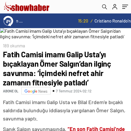
nefret ahir zamanın fitnesiyle patladı’
15:20
/
Cristiano Ronaldo’nun akıllara zarar tüm kariyerinin istatistiğini çıkardık !
189 okunma
Fatih Camisi imamı Galip Usta’yı
bıçaklayan Ömer Salgın’dan ilginç
savunma: ‘İçimdeki nefret ahir
zamanın fitnesiyle patladı’
7 Temmuz 2024 02:12
ABONE OL
News
Fatih Camisi imamı Galip Usta ve Bilal Erdem’e bıçaklı
saldırıda bulunduğu iddiasıyla yargılanan Ömer Salgın,
savunma yaptı.
Sanık Salgın savunmasında,
“En son Fatih Camisi’nde