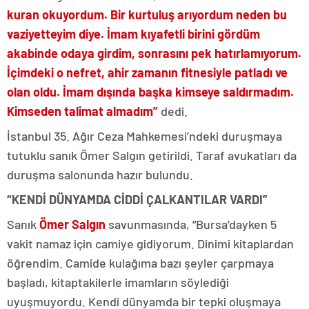
kuran okuyordum. Bir kurtuluş arıyordum neden bu
vaziyetteyim diye. İmam kıyafetli birini gördüm
akabinde odaya girdim, sonrasını pek hatırlamıyorum.
İçimdeki o nefret, ahir zamanın fitnesiyle patladı ve
olan oldu. İmam dışında başka kimseye saldırmadım.
Kimseden talimat almadım”
dedi.
İstanbul 35. Ağır Ceza Mahkemesi’ndeki duruşmaya
tutuklu sanık Ömer Salgın getirildi. Taraf avukatları da
duruşma salonunda hazır bulundu.
“KENDİ DÜNYAMDA CİDDİ ÇALKANTILAR VARDI”
Sanık
Ömer Salgın
savunmasında, “Bursa’dayken 5
vakit namaz için camiye gidiyorum. Dinimi kitaplardan
öğrendim. Camide kulağıma bazı şeyler çarpmaya
başladı, kitaptakilerle imamların söylediği
uyuşmuyordu. Kendi dünyamda bir tepki oluşmaya