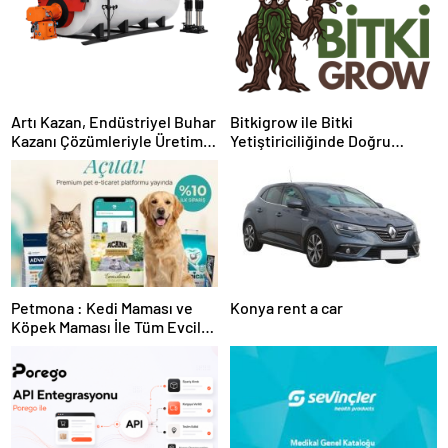
Artı Kazan, Endüstriyel Buhar
Bitkigrow ile Bitki
Kazanı Çözümleriyle Üretim
Yetiştiriciliğinde Doğru
Tesislerine Verimli Sistemler
Ekipman ve Ürün Seçimi
Sunuyor
Petmona : Kedi Maması ve
Konya rent a car
Köpek Maması İle Tüm Evcil
Hayvan Ürünleri