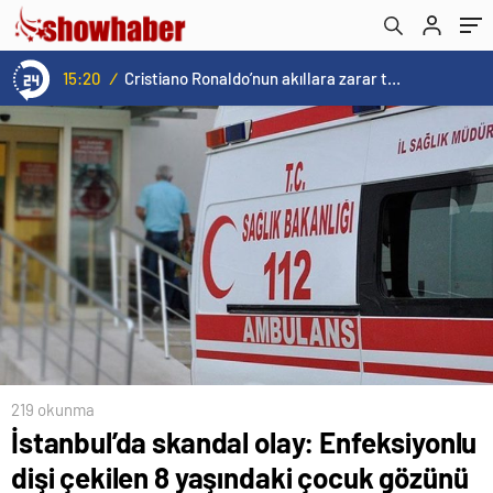
kaybedecekti
15:20
/
Cristiano Ronaldo’nun akıllara zarar tüm kariyerinin istatistiğini çıkardık !
219 okunma
İstanbul’da skandal olay: Enfeksiyonlu
dişi çekilen 8 yaşındaki çocuk gözünü