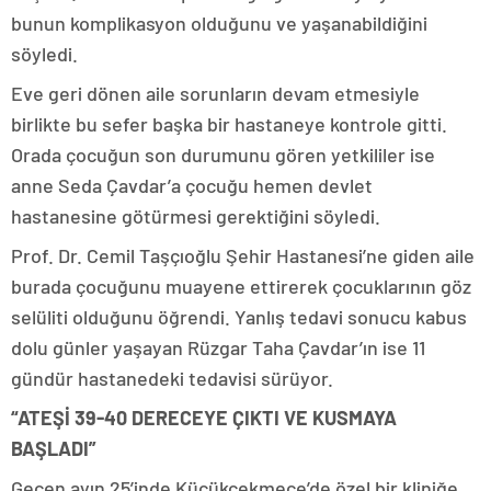
bunun komplikasyon olduğunu ve yaşanabildiğini
söyledi.
Eve geri dönen aile sorunların devam etmesiyle
birlikte bu sefer başka bir hastaneye kontrole gitti.
Orada çocuğun son durumunu gören yetkililer ise
anne Seda Çavdar’a çocuğu hemen devlet
hastanesine götürmesi gerektiğini söyledi.
Prof. Dr. Cemil Taşçıoğlu Şehir Hastanesi’ne giden aile
burada çocuğunu muayene ettirerek çocuklarının göz
selüliti olduğunu öğrendi. Yanlış tedavi sonucu kabus
dolu günler yaşayan Rüzgar Taha Çavdar’ın ise 11
gündür hastanedeki tedavisi sürüyor.
“ATEŞİ 39-40 DERECEYE ÇIKTI VE KUSMAYA
BAŞLADI”
Geçen ayın 25’inde Küçükçekmece’de özel bir kliniğe