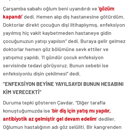
Çarşamba sabahı oğlum beni uyandırdı ve
’gözüm
kapandı’
dedi. Hemen alıp diş hastanesine götürdüm.
Doktorlar direkt çocuğun dişi iltihaplıymış, enfeksiyon
yayılmış hiç vakit kaybetmeden hastaneye gidin
çocuğunuzun yatışı yapılsın” dedi. Buraya gelir gelmez
doktorlar hemen göz bölümüne sevk ettiler ve
yatışımız yapıldı. 11 gündür çocuk enfeksiyon
servisinde tedavi görüyoruz. Bunun sebebi ise
enfeksiyonlu dişin çekilmesi” dedi.
“ENFEKSİYON BEYİNE YAYILSAYDI BUNUN HESABINI
KİM VERECEKTİ”
Duruma tepki gösteren Çavdar, “Diğer tarafla
konuştuğumuzda ise ’
bir diş için yatış mı yapılır,
antibiyotik az gelmiştir gel devam edelim
’ dediler.
Oğlumun hastalığının adı göz selüliti. Bir kangrenden