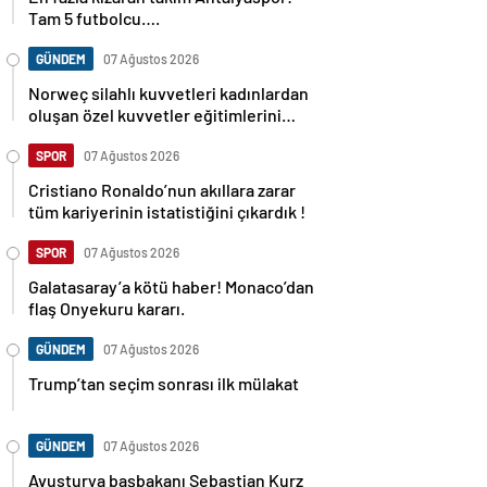
Tam 5 futbolcu….
GÜNDEM
07 Ağustos 2026
Norweç silahlı kuvvetleri kadınlardan
oluşan özel kuvvetler eğitimlerini
başlattı.
SPOR
07 Ağustos 2026
Cristiano Ronaldo’nun akıllara zarar
tüm kariyerinin istatistiğini çıkardık !
SPOR
07 Ağustos 2026
Galatasaray’a kötü haber! Monaco’dan
flaş Onyekuru kararı.
GÜNDEM
07 Ağustos 2026
Trump’tan seçim sonrası ilk mülakat
GÜNDEM
07 Ağustos 2026
Avusturya başbakanı Sebastian Kurz