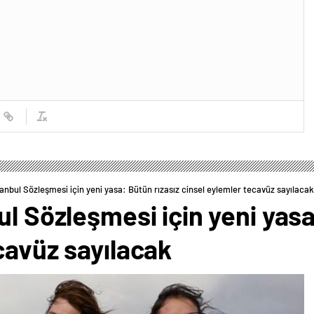
tanbul Sözleşmesi için yeni yasa: Bütün rızasız cinsel eylemler tecavüz sayılacak
ul Sözleşmesi için yeni yasa
cavüz sayılacak