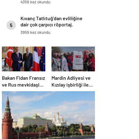
4356 kez okundu
Kıvanç Tatlıtuğ’dan evliliğine
dair çok çarpıcı röportaj.
5
3959 kez okundu
Bakan Fidan Fransız
Mardin Adliyesi ve
ve Rus mevkidaşları
Kızılay işbirliği ile
ile görüştü
Nijer’de içme suyu
tesisi açıldı