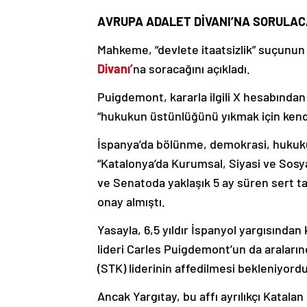
AVRUPA ADALET DİVANI’NA SORULA
Mahkeme, “devlete itaatsizlik” suçunun ç
Divanı’
na soracağını açıkladı.
Puigdemont, kararla ilgili X hesabından
“hukukun üstünlüğünü yıkmak için kend
İspanya’da bölünme, demokrasi, hukukun
“Katalonya’da Kurumsal, Siyasi ve Sosya
ve Senatoda yaklaşık 5 ay süren sert ta
onay almıştı.
Yasayla, 6,5 yıldır İspanyol yargısınd
lideri Carles Puigdemont’un da araların
(STK) liderinin affedilmesi bekleniyordu
Ancak Yargıtay, bu affı ayrılıkçı Katalan s