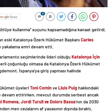
0
News
kötüye kullanma” suçunu kapsamadığına kanaat getirdi.
açan eski Katalonya Özerk Hükümet Başkanı
Carles
e yakalama emri devam etti.
parlamento seçimlerinde lideri olduğu
Katalonya İçin
eterli çoğunluğu olmasa da Katalonya Özerk Hükümet
igdemont, İspanya’ya giriş yapması halinde
 Hükümet üyeleri
Toni Comin
ve
Lluis Puig
hakkındaki
de devam ettirirken, mevcut durumda serbest ancak
l Romeva, Jordi Turull ve Dolors Bassa
‘nın da 2030
nden men cezalarını af yasasının dışında bıraktı.