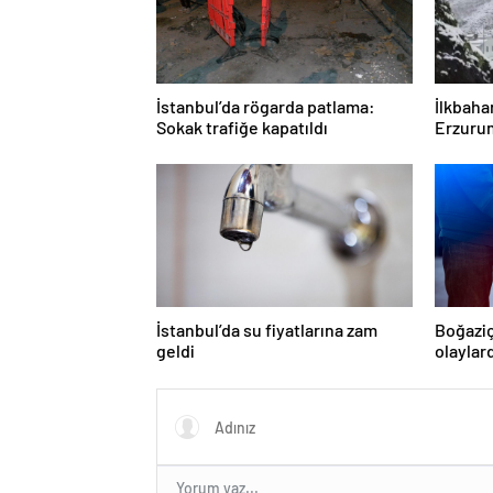
İstanbul’da rögarda patlama:
İlkbaha
Sokak trafiğe kapatıldı
Erzurum
İstanbul’da su fiyatlarına zam
Boğaziç
geldi
olaylar