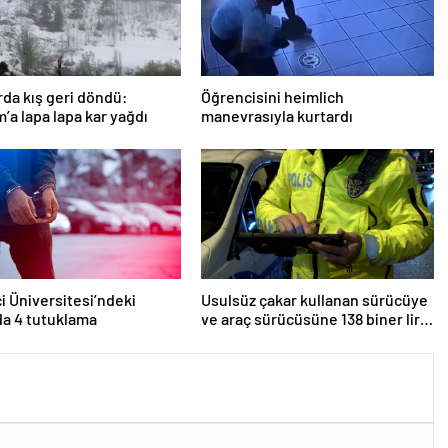
rda kış geri döndü:
Öğrencisini heimlich
’a lapa lapa kar yağdı
manevrasıyla kurtardı
i Üniversitesi’ndeki
Usulsüz çakar kullanan sürücüye
da 4 tutuklama
ve araç sürücüsüne 138 biner lira
ceza kesildi