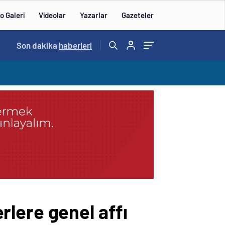
o Galeri
Videolar
Yazarlar
Gazeteler
15:20
Son dakika
/
haberleri
erlere genel affı