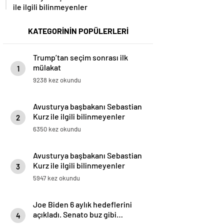
ile ilgili bilinmeyenler
KATEGORİNİN POPÜLERLERİ
Trump’tan seçim sonrası ilk
mülakat
1
9238 kez okundu
Avusturya başbakanı Sebastian
Kurz ile ilgili bilinmeyenler
2
6350 kez okundu
Avusturya başbakanı Sebastian
Kurz ile ilgili bilinmeyenler
3
5947 kez okundu
Joe Biden 6 aylık hedeflerini
açıkladı. Senato buz gibi…
4