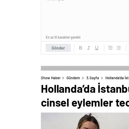
En az 10 karakter gerekli
Gönder
Show Haber
Gündem
3.Sayfa
Hollanda’da İs
Hollanda’da İstanb
cinsel eylemler te