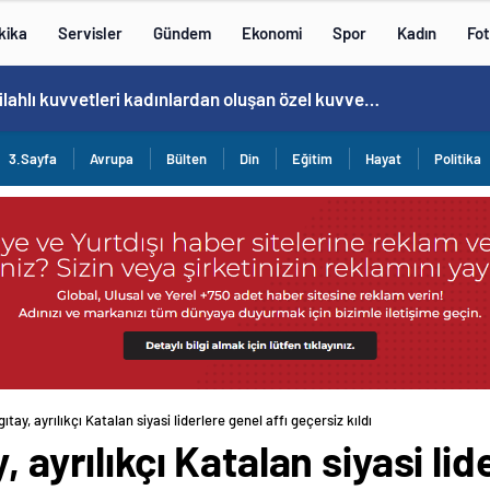
kika
Servisler
Gündem
Ekonomi
Spor
Kadın
Fot
Norweç silahlı kuvvetleri kadınlardan oluşan özel kuvvetler eğitimlerini başlattı.
3.Sayfa
Avrupa
Bülten
Din
Eğitim
Hayat
Politika
ıtay, ayrılıkçı Katalan siyasi liderlere genel affı geçersiz kıldı
 ayrılıkçı Katalan siyasi lid