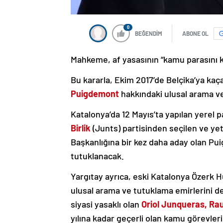
0
BEĞENDİM
ABONE OL
Mahkeme, af yasasının “kamu parasını 
Bu kararla, Ekim 2017’de Belçika’ya k
Puigdemont
hakkındaki ulusal arama v
Katalonya’da 12 Mayıs’ta yapılan yerel 
Birlik
(Junts) partisinden seçilen ve y
Başkanlığına bir kez daha aday olan Pu
tutuklanacak.
Yargıtay ayrıca, eski Katalonya Özerk
ulusal arama ve tutuklama emirlerini 
siyasi yasaklı olan
Oriol Junqueras, Rau
yılına kadar geçerli olan kamu görevleri