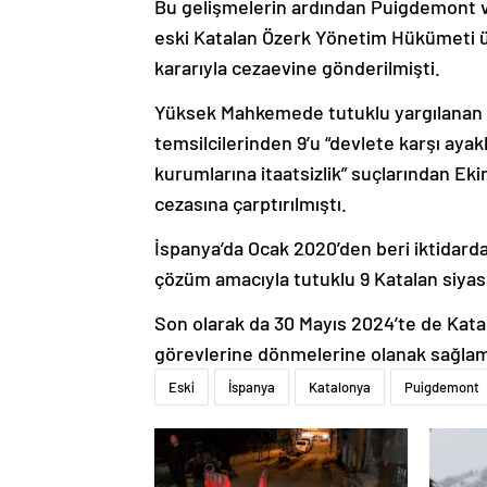
Bu gelişmelerin ardından Puigdemont ve
eski Katalan Özerk Yönetim Hükümeti üy
kararıyla cezaevine gönderilmişti.
Yüksek Mahkemede tutuklu yargılanan 
temsilcilerinden 9’u “devlete karşı aya
kurumlarına itaatsizlik” suçlarından Ekim
cezasına çarptırılmıştı.
İspanya’da Ocak 2020’den beri iktidard
çözüm amacıyla tutuklu 9 Katalan siyase
Son olarak da 30 Mayıs 2024’te de Katalo
görevlerine dönmelerine olanak sağlamak
Eski
İspanya
Katalonya
Puigdemont