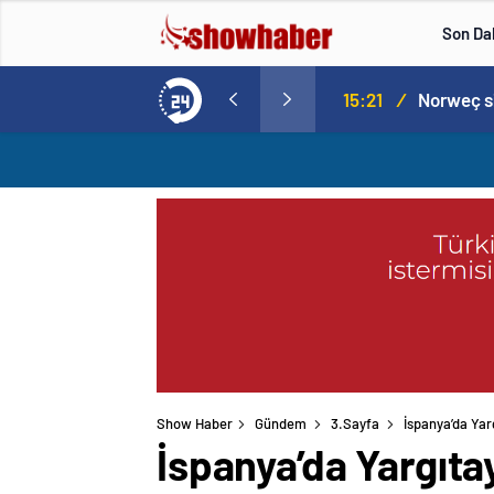
Son Da
aspor! Tam 5 futbolcu….
15:21
/
Show Haber
Gündem
3.Sayfa
İspanya’da Yarg
İspanya’da Yargıtay,