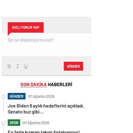
HIZLI YORUM YAP
GÖNDER
SON DAKİKA
HABERLERİ
GÜNDEM
07 Ağustos 2026
Joe Biden 6 aylık hedeflerini açıkladı.
Senato buz gibi…
SPOR
07 Ağustos 2026
En fazla kızaran takım Antalyaspor!