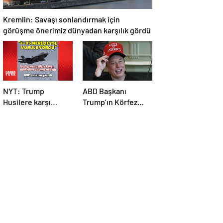
Kremlin: Savaşı sonlandırmak için
görüşme önerimiz dünyadan karşılık gördü
NYT: Trump
ABD Başkanı
Husilere karşı
Trump’ın Körfez
ilerleme
turunda Elon Musk
kaydedilemediği
da ekipte
için savaşı
durdurdu