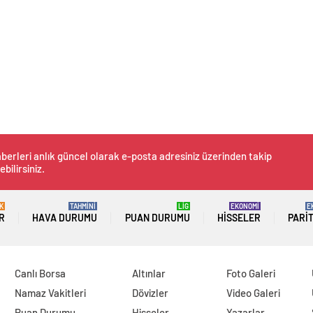
berleri anlık güncel olarak e-posta adresiniz üzerinden takip
ebilirsiniz.
K
TAHMİNİ
LİG
EKONOMİ
E
R
HAVA DURUMU
PUAN DURUMU
HISSELER
PARI
Canlı Borsa
Altınlar
Foto Galeri
Namaz Vakitleri
Dövizler
Video Galeri
Puan Durumu
Hisseler
Yazarlar