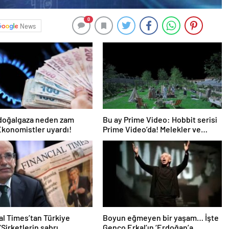
0
News
 doğalgaza neden zam
Bu ay Prime Video: Hobbit serisi
Ekonomistler uyardı!
Prime Video’da! Melekler ve
Şeytanlar, Da Vinci Şifresi, Arda
Turan: Yüzleşme ve daha
fazlası…
al Times’tan Türkiye
Boyun eğmeyen bir yaşam… İşte
 ‘Şirketlerin sabrı
Genco Erkal’ın ‘Erdoğan’a