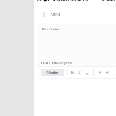
tükeniy
En az 10 karakter gerekli
Gönder