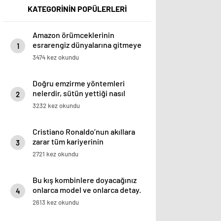
KATEGORİNİN POPÜLERLERİ
Amazon örümceklerinin
esrarengiz dünyalarına gitmeye
1
hazır olun.
3474 kez okundu
Doğru emzirme yöntemleri
nelerdir, sütün yettiği nasıl
2
anlaşılır?
3232 kez okundu
Cristiano Ronaldo’nun akıllara
zarar tüm kariyerinin
3
istatistiğini çıkardık !
2721 kez okundu
Bu kış kombinlere doyacağınız
onlarca model ve onlarca detay.
4
2613 kez okundu