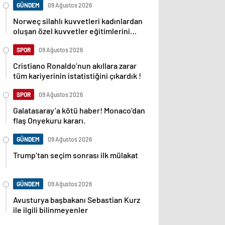
GÜNDEM
09 Ağustos 2026
Norweç silahlı kuvvetleri kadınlardan
oluşan özel kuvvetler eğitimlerini
başlattı.
SPOR
09 Ağustos 2026
Cristiano Ronaldo’nun akıllara zarar
tüm kariyerinin istatistiğini çıkardık !
SPOR
09 Ağustos 2026
Galatasaray’a kötü haber! Monaco’dan
flaş Onyekuru kararı.
GÜNDEM
09 Ağustos 2026
Trump’tan seçim sonrası ilk mülakat
GÜNDEM
09 Ağustos 2026
Avusturya başbakanı Sebastian Kurz
ile ilgili bilinmeyenler