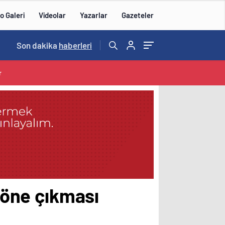
o Galeri
Videolar
Yazarlar
Gazeteler
14:57
Son dakika
/
haberleri
r
a öne çıkması