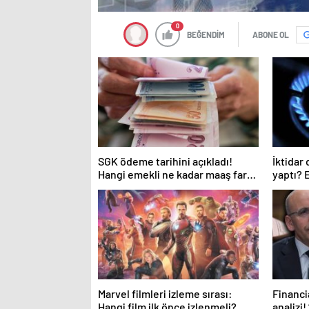
0
BEĞENDİM
ABONE OL
SGK ödeme tarihini açıkladı!
İktidar
Hangi emekli ne kadar maaş farkı
yaptı? 
alacak?
Marvel filmleri izleme sırası:
Financi
Hangi film ilk önce izlenmeli?
analizi!