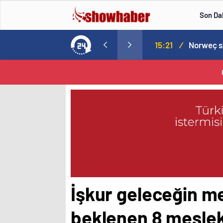
Son Da
Norweç silahlı kuvvetleri kadınlardan oluşan özel kuvvetler eğitimlerini başlattı.
15:20
/
İşkur geleceğin me
beklenen 8 mesle