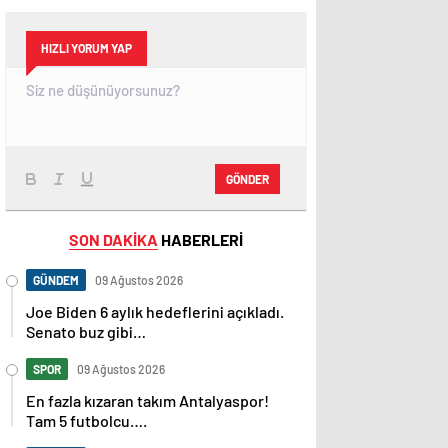
HIZLI YORUM YAP
GÖNDER
SON DAKİKA
HABERLERİ
GÜNDEM
09 Ağustos 2026
Joe Biden 6 aylık hedeflerini açıkladı.
Senato buz gibi…
SPOR
09 Ağustos 2026
En fazla kızaran takım Antalyaspor!
Tam 5 futbolcu….