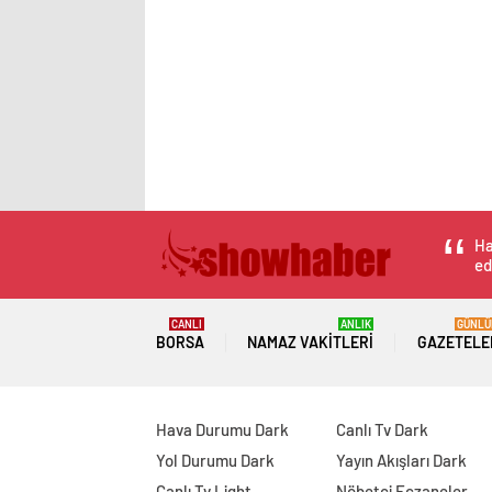
Ha
ed
CANLI
ANLIK
GÜNLÜ
BORSA
NAMAZ VAKITLERI
GAZETELE
Hava Durumu Dark
Canlı Tv Dark
Yol Durumu Dark
Yayın Akışları Dark
Canlı Tv Light
Nöbetçi Eczaneler