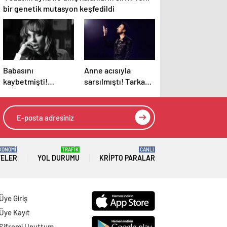
bir genetik mutasyon keşfedildi
Babasını
Anne acısıyla
kaybetmişti!
sarsılmıştı! Tarkan,
Oyuncu Didem
turnesini neden
Balçın’dan duygusal
bırakmak
paylaşım
istemediğini
açıkladı
KONOMİ
TRAFİK
CANLI
TELER
YOL DURUMU
KRIPTO PARALAR
Üye Giriş
Üye Kayıt
Şifremi Unuttum