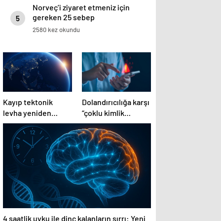
Norveç’i ziyaret etmeniz için
gereken 25 sebep
5
2580 kez okundu
Kayıp tektonik
Dolandırıcılığa karşı
levha yeniden
“çoklu kimlik
ortaya çıkıyor…
doğrulaması”
tavsiyesi
4 saatlik uyku ile dinç kalanların sırrı: Yeni