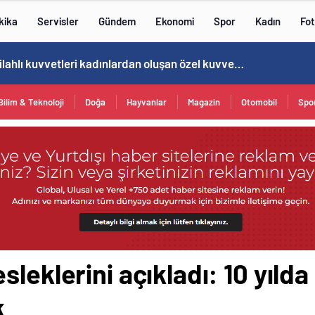
kika
Servisler
Gündem
Ekonomi
Spor
Kadın
Fot
Cristiano Ronaldo’nun akıllara zarar tüm kariyerinin istatistiğini çıkardık !
Bilim & Teknoloji
Doğa
Hayvanlar
Magazin
Otomobil
Spo
sleklerini açıkladı: 10 yıld
k