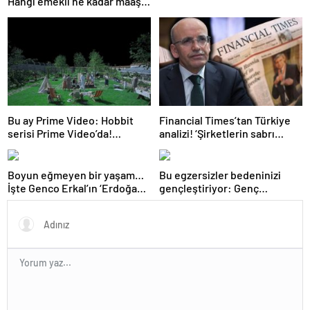
Hangi emekli ne kadar maaş
farkı alacak?
Bu ay Prime Video: Hobbit
Financial Times’tan Türkiye
serisi Prime Video’da!
analizi! ‘Şirketlerin sabrı
Melekler ve Şeytanlar, Da
tükeniyor’
Vinci Şifresi, Arda Turan:
Yüzleşme ve daha fazlası…
Boyun eğmeyen bir yaşam…
Bu egzersizler bedeninizi
İşte Genco Erkal’ın ‘Erdoğan’a
gençleştiriyor: Genç
hakaret’ savunması: Sürüden
kalmanın anahtarı olan 8
biri olmayı kabul etmiyorum
egzersiz…