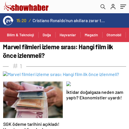
15:20
/
Cristiano Ronaldo’nun akıllara zarar tüm kariyerinin istatistiğini çıkardık !
Bilim & Teknoloji
Doğa
Hayvanlar
Magazin
Otomobil
Marvel filmleri izleme sırası: Hangi film ilk
önce izlenmeli?
1
İktidar doğalgaza neden zam
yaptı? Ekonomistler uyardı!
SGK ödeme tarihini açıkladı!