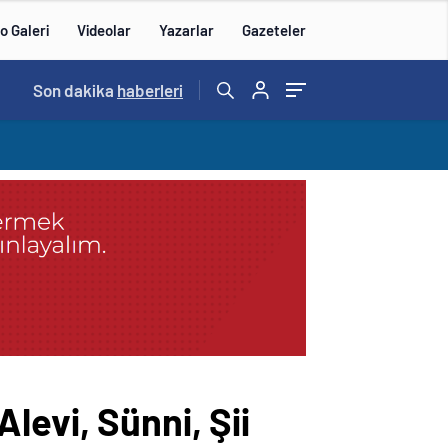
o Galeri
Videolar
Yazarlar
Gazeteler
15:20
Son dakika
/
haberleri
levi, Sünni, Şii