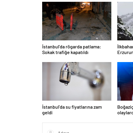
İstanbul’da rögarda patlama:
İlkbaha
Sokak trafiğe kapatıldı
Erzurum
İstanbul’da su fiyatlarına zam
Boğaziç
geldi
olaylar