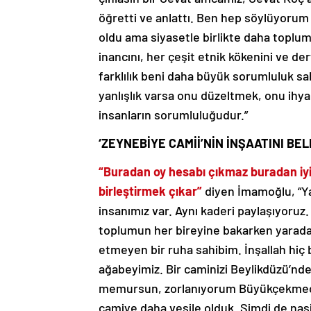
öğretti ve anlattı. Ben hep söylüyorum
oldu ama siyasetle birlikte daha toplum
inancını, her çeşit etnik kökenini ve der
farklılık beni daha büyük sorumluluk sahib
yanlışlık varsa onu düzeltmek, onu ihy
insanların sorumluluğudur.”
‘ZEYNEBİYE CAMİİ’NİN İNŞAATINI BE
“Buradan oy hesabı çıkmaz buradan iyili
birleştirmek çıkar”
diyen İmamoğlu, “Ya
insanımız var. Aynı kaderi paylaşıyoruz. 
toplumun her bireyine bakarken yaradan 
etmeyen bir ruha sahibim. İnşallah hiç b
ağabeyimiz. Bir caminizi Beylikdüzü’nde
memursun, zorlanıyorum Büyükçekmece’d
camiye daha vesile olduk. Şimdi de nasi