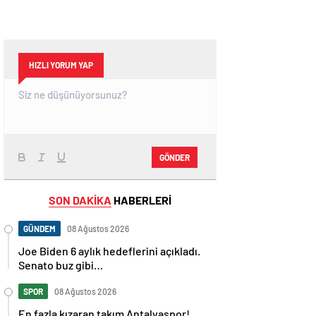
HIZLI YORUM YAP
GÖNDER
SON DAKİKA
HABERLERİ
GÜNDEM
08 Ağustos 2026
Joe Biden 6 aylık hedeflerini açıkladı.
Senato buz gibi…
SPOR
08 Ağustos 2026
En fazla kızaran takım Antalyaspor!