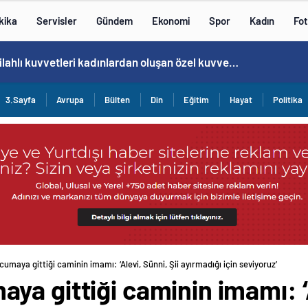
kika
Servisler
Gündem
Ekonomi
Spor
Kadın
Fot
Norweç silahlı kuvvetleri kadınlardan oluşan özel kuvvetler eğitimlerini başlattı.
3.Sayfa
Avrupa
Bülten
Din
Eğitim
Hayat
Politika
maya gittiği caminin imamı: ‘Alevi, Sünni, Şii ayırmadığı için seviyoruz’
a gittiği caminin imamı: ‘A