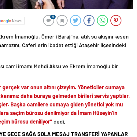
0
News
krem İmamoğlu, Ömerli Barajı’na, atık su akışını kesen
mazını, Caferilerin ibadet ettiği Ataşehir ilçesindeki
rası cami imamı Mehdi Aksu ve Ekrem İmamoğlu bir
r gerçek var onun altını çizeyim. Yöneticiler cumaya
şkanımız daha buraya gelmeden birileri servis yaptılar.
şler. Başka camilere cumaya giden yönetici yok mu
alara seçim bürosu denilmiyor da İmam Hüseyin’in
çim bürosu deniliyor”
dedi.
İYE GECE SAĞA SOLA MESAJ TRANSFERİ YAPANLAR