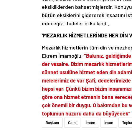
eksikliklerden bahsetmişlerdir. Konuyu 
bütün eksiklerini gidererek inşaatını İs
edeceğiz” ifadelerini kullandı.
‘MEZARLIK HİZMETLERİNDE HER DİN 
Mezarlık hizmetlerin tüm din ve mezhep
Ekrem İmamoğlu,
“Bakınız, geldiğimde
der vesaire. Bizim mezarlık hizmetlerim
sünnet usulüne hizmet eden din adaml
melelerimiz de var Şafi, dedelerimizde 
hepsi var. Çünkü bizim bizim insanımızı
göre ona hizmet etmenin bana vereceğ
çok önemli bir duygu. O bakımdan bu v
toplumun huzuru daha da büyüyecek”
Başkanı
Cami
İmam
İnsan
Topl