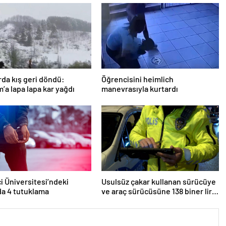
rda kış geri döndü:
Öğrencisini heimlich
’a lapa lapa kar yağdı
manevrasıyla kurtardı
i Üniversitesi’ndeki
Usulsüz çakar kullanan sürücüye
da 4 tutuklama
ve araç sürücüsüne 138 biner lira
ceza kesildi