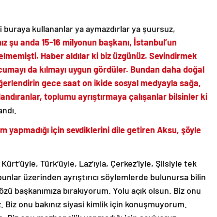
i buraya kullananlar ya aymazdırlar ya şuursuz,
z şu anda 15-16 milyonun başkanı, İstanbul’un
elmemişti. Haber aldılar ki biz üzgünüz. Sevindirmek
en cumayı da kılmayı uygun gördüler. Bundan daha doğal
eğerlendirin gece saat on ikide sosyal medyayla sağa,
andıranlar, toplumu ayrıştırmaya çalışanlar bilsinler ki
andı.
yapmadığı için sevdiklerini dile getiren Aksu, şöyle
ürt’üyle, Türk’üyle, Laz’ıyla, Çerkez’iyle, Şiisiyle tek
bunlar üzerinden ayrıştırıcı söylemlerde bulunursa bilin
sözü başkanımıza bırakıyorum. Yolu açık olsun. Biz onu
uz. Biz onu bakınız siyasi kimlik için konuşmuyorum.