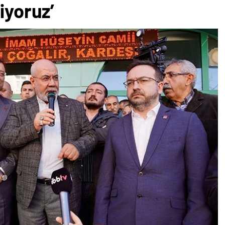
iyoruz’