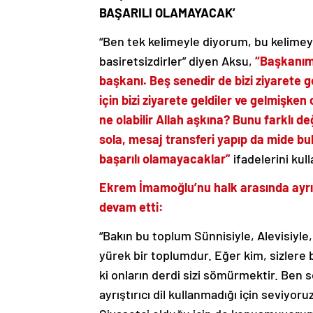
BAŞARILI OLAMAYACAK’
“Ben tek kelimeyle diyorum, bu kelimey
basiretsizdirler” diyen Aksu,
“Başkanımı
başkanı. Beş senedir de bizi ziyarete g
için bizi ziyarete geldiler ve gelmişk
ne olabilir Allah aşkına? Bunu farklı d
sola, mesaj transferi yapıp da mide bul
başarılı olamayacaklar”
ifadelerini kull
Ekrem İmamoğlu’nu halk arasında ayrım 
devam etti:
“Bakın bu toplum Sünnisiyle, Alevisiyle, K
yürek bir toplumdur. Eğer kim, sizlere 
ki onların derdi sizi sömürmektir. Ben 
ayrıştırıcı dil kullanmadığı için seviyor