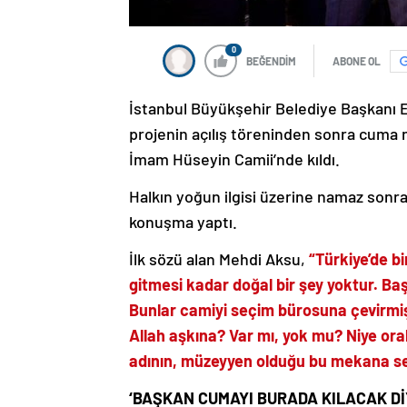
0
BEĞENDİM
ABONE OL
İstanbul Büyükşehir Belediye Başkanı E
projenin açılış töreninden sonra cuma na
İmam Hüseyin Camii’nde kıldı.
Halkın yoğun ilgisi üzerine namaz son
konuşma yaptı.
İlk sözü alan Mehdi Aksu,
“Türkiye’de bi
gitmesi kadar doğal bir şey yoktur. Ba
Bunlar camiyi seçim bürosuna çevirmi
Allah aşkına? Var mı, yok mu? Niye or
adının, müzeyyen olduğu bu mekana se
‘BAŞKAN CUMAYI BURADA KILACAK D