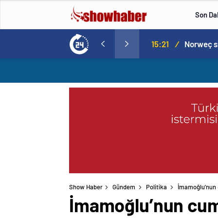
Son Da
aspor! Tam 5 futbolcu….
15:21
/
Show Haber
Gündem
Politika
İmamoğlu’nun cu
İmamoğlu’nun cumay