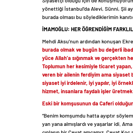
Siyasetçi olduğu için de konuşmuyorum
yönettiği İstanbul’da Alevi, Sünni, Şii 
burada olması bu söylediklerimin kanıtı
İMAMOĞLU: HER ÖĞRENDİĞİM FARKLIL
Mehdi Aksu’nun ardından konuşan Ek
burada olmak ve bugün bu değerli ibad
yüce Allah’a sığınmak ve gerçekten he
Toplumun her kesimiyle ticaret yapan, 
veren bir ailenin ferdiyim ama siyaset 
siyaset iyi irdelenir, iyi yapılır, iyi örn
hizmet, insanlara faydalı işler üretme
Eski bir komşusunun da Caferi olduğu
“Benim komşumdu hatta ayıptır söyleme
yan yana almışlardı ve yaşarlar idi. Ama
çınlasın bir Cevat amcamız, Cevat Koç 