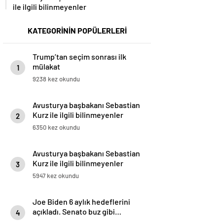
ile ilgili bilinmeyenler
KATEGORİNİN POPÜLERLERİ
Trump’tan seçim sonrası ilk
mülakat
1
9238 kez okundu
Avusturya başbakanı Sebastian
Kurz ile ilgili bilinmeyenler
2
6350 kez okundu
Avusturya başbakanı Sebastian
Kurz ile ilgili bilinmeyenler
3
5947 kez okundu
Joe Biden 6 aylık hedeflerini
açıkladı. Senato buz gibi…
4