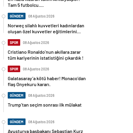
Tam 5 futbolcu….
GÜNDEM
08 Ağustos 2026
Norweç silahlı kuvvetleri kadınlardan
oluşan özel kuvvetler eğitimlerini
başlattı.
SPOR
08 Ağustos 2026
Cristiano Ronaldo’nun akıllara zarar
tüm kariyerinin istatistiğini çıkardık !
SPOR
08 Ağustos 2026
Galatasaray’a kötü haber! Monaco’dan
flaş Onyekuru kararı.
GÜNDEM
08 Ağustos 2026
Trump’tan seçim sonrası ilk mülakat
GÜNDEM
08 Ağustos 2026
Avusturya başbakanı Sebastian Kurz