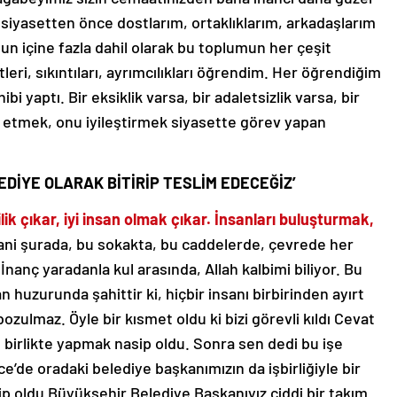
 siyasetten önce dostlarım, ortaklıklarım, arkadaşlarım
un içine fazla dahil olarak bu toplumun her çeşit
tleri, sıkıntıları, ayrımcılıkları öğrendim. Her öğrendiğim
i yaptı. Bir eksiklik varsa, bir adaletsizlik varsa, bir
a etmek, onu iyileştirmek siyasette görev yapan
LEDİYE OLARAK BİTİRİP TESLİM EDECEĞİZ’
k çıkar, iyi insan olmak çıkar. İnsanları buluşturmak,
ni şurada, bu sokakta, bu caddelerde, çevrede her
İnanç yaradanla kul arasında, Allah kalbimi biliyor. Bu
huzurunda şahittir ki, hiçbir insanı birbirinden ayırt
ozulmaz. Öyle bir kısmet oldu ki bizi görevli kıldı Cevat
 birlikte yapmak nasip oldu. Sonra sen dedi bu işe
e oradaki belediye başkanımızın da işbirliğiyle bir
p oldu Büyükşehir Belediye Başkanıyız ciddi bir takım