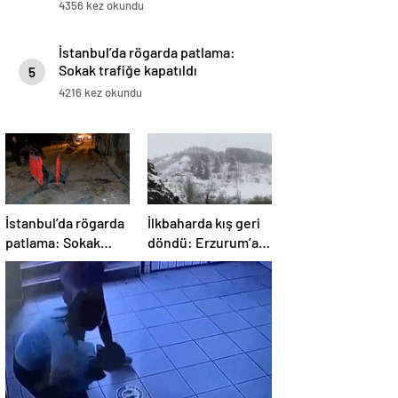
4356 kez okundu
İstanbul’da rögarda patlama:
Sokak trafiğe kapatıldı
5
4216 kez okundu
İstanbul’da rögarda
İlkbaharda kış geri
patlama: Sokak
döndü: Erzurum’a
trafiğe kapatıldı
lapa lapa kar yağdı