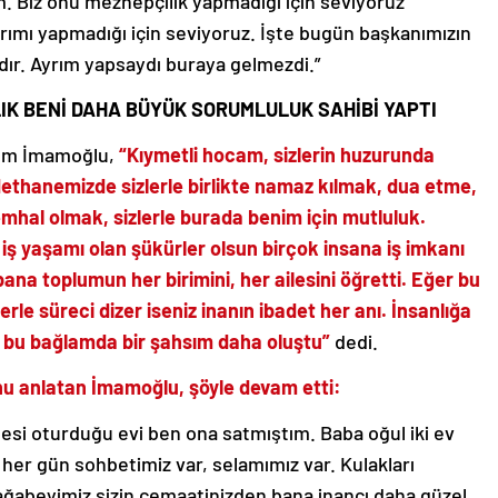
. Biz onu mezhepçilik yapmadığı için seviyoruz
ayrımı yapmadığı için seviyoruz. İşte bugün başkanımızın
dır. Ayrım yapsaydı buraya gelmezdi.”
IK BENİ DAHA BÜYÜK SORUMLULUK SAHİBİ YAPTI
rem İmamoğlu,
“Kıymetli hocam, sizlerin huzurunda
ethanemizde sizlerle birlikte namaz kılmak, dua etme,
mhal olmak, sizlerle burada benim için mutluluk.
iş yaşamı olan şükürler olsun birçok insana iş imkanı
bana toplumun her birimini, her ailesini öğretti. Eğer bu
eklerle süreci dizer iseniz inanın ibadet her anı. İnsanlığa
k bu bağlamda bir şahsım daha oluştu”
dedi.
nu anlatan İmamoğlu, şöyle devam etti:
si oturduğu evi ben ona satmıştım. Baba oğul iki ev
 her gün sohbetimiz var, selamımız var. Kulakları
ağabeyimiz sizin cemaatinizden bana inancı daha güzel