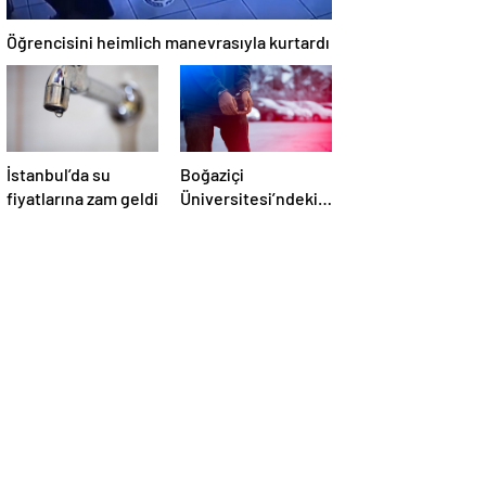
Öğrencisini heimlich manevrasıyla kurtardı
İstanbul’da su
Boğaziçi
fiyatlarına zam geldi
Üniversitesi’ndeki
olaylarda 4
tutuklama