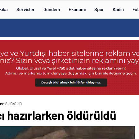
kika
Servisler
Gündem
Ekonomi
Spor
Kadın
Fot
rken öldürüldü
ıcı hazırlarken öldürüldü