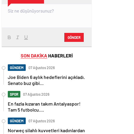
GÖNDER
SON DAKİKA
HABERLERİ
GÜNDEM
07 Ağustos 2026
Joe Biden 6 aylık hedeflerini açıkladı.
Senato buz gibi…
SPOR
07 Ağustos 2026
En fazla kızaran takım Antalyaspor!
Tam 5 futbolcu….
GÜNDEM
07 Ağustos 2026
Norweç silahlı kuvvetleri kadınlardan