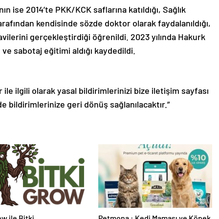
nın ise 2014’te PKK/KCK saflarına katıldığı, Sağlık
rafından kendisinde sözde doktor olarak faydalanıldığı,
vilerini gerçekleştirdiği öğrenildi. 2023 yılında Hakurk
 ve sabotaj eğitimi aldığı kaydedildi.
le ilgili olarak yasal bildirimlerinizi bize iletişim sayfası
de bildirimlerinize geri dönüş sağlanılacaktır.”
w ile Bitki
Petmona : Kedi Maması ve Köpek