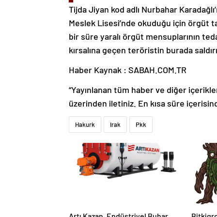
Tijda Jiyan kod adlı Nurbahar Karadağlı’
Meslek Lisesi’nde okuduğu için örgüt ta
bir süre yaralı örgüt mensuplarının teda
kırsalına geçen teröristin burada saldırı
Haber Kaynak : SABAH.COM.TR
“Yayınlanan tüm haber ve diğer içerikler i
üzerinden iletiniz. En kısa süre içerisin
Hakurk
Irak
Pkk
Artı Kazan, Endüstriyel Buhar
Bitkigro