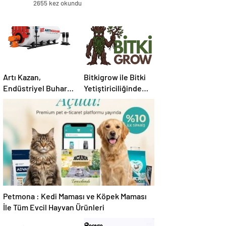
2655 kez okundu
Artı Kazan,
Bitkigrow ile Bitki
Endüstriyel Buhar
Yetiştiriciliğinde
Kazanı
Doğru Ekipman ve
Çözümleriyle
Ürün Seçimi
Üretim Tesislerine
Verimli Sistemler
Sunuyor
Petmona : Kedi Maması ve Köpek Maması
İle Tüm Evcil Hayvan Ürünleri