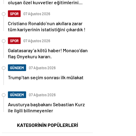
oluşan özel kuvvetler eğitimlerini
başlattı.
SPOR
07 Ağustos 2026
Cristiano Ronaldo’nun akıllara zarar
tüm kariyerinin istatistiğini çıkardık !
SPOR
07 Ağustos 2026
Galatasaray’a kötü haber! Monaco’dan
flaş Onyekuru kararı.
GÜNDEM
07 Ağustos 2026
Trump’tan seçim sonrası ilk mülakat
GÜNDEM
07 Ağustos 2026
Avusturya başbakanı Sebastian Kurz
ile ilgili bilinmeyenler
KATEGORİNİN POPÜLERLERİ