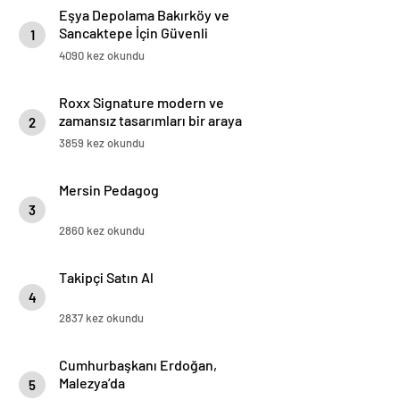
Eşya Depolama Bakırköy ve
Sancaktepe İçin Güvenli
1
İklimlendirmeli Çözüm
4090 kez okundu
Roxx Signature modern ve
zamansız tasarımları bir araya
2
getiriyor
3859 kez okundu
Mersin Pedagog
3
2860 kez okundu
Takipçi Satın Al
4
2837 kez okundu
Cumhurbaşkanı Erdoğan,
Malezya’da
5