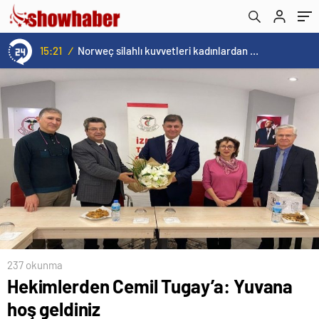
15:21
/
Norweç silahlı kuvvetleri kadınlardan oluşan özel kuvvetler eğitimlerini başlattı.
237 okunma
Hekimlerden Cemil Tugay’a: Yuvana
hoş geldiniz