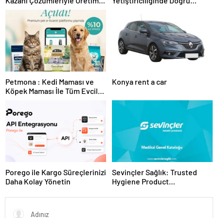
Kazanı Çözümleriyle Üretim
Yetiştiriciliğinde Doğru
Tesislerine Verimli Sistemler
Ekipman ve Ürün Seçimi
Sunuyor
Petmona : Kedi Maması ve
Konya rent a car
Köpek Maması İle Tüm Evcil
Hayvan Ürünleri
Porego ile Kargo Süreçlerinizi
Sevinçler Sağlık: Trusted
Daha Kolay Yönetin
Hygiene Product
Manufacturer in Turkey