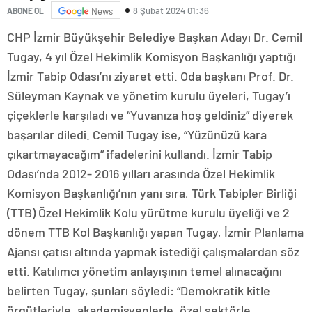
8 Şubat 2024 01:36
ABONE OL
News
CHP İzmir Büyükşehir Belediye Başkan Adayı Dr. Cemil
Tugay, 4 yıl Özel Hekimlik Komisyon Başkanlığı yaptığı
İzmir Tabip Odası’nı ziyaret etti. Oda başkanı Prof. Dr.
Süleyman Kaynak ve yönetim kurulu üyeleri, Tugay’ı
çiçeklerle karşıladı ve “Yuvanıza hoş geldiniz” diyerek
başarılar diledi. Cemil Tugay ise, “Yüzünüzü kara
çıkartmayacağım” ifadelerini kullandı. İzmir Tabip
Odası’nda 2012- 2016 yılları arasında Özel Hekimlik
Komisyon Başkanlığı’nın yanı sıra, Türk Tabipler Birliği
(TTB) Özel Hekimlik Kolu yürütme kurulu üyeliği ve 2
dönem TTB Kol Başkanlığı yapan Tugay, İzmir Planlama
Ajansı çatısı altında yapmak istediği çalışmalardan söz
etti. Katılımcı yönetim anlayışının temel alınacağını
belirten Tugay, şunları söyledi: “Demokratik kitle
örgütleriyle, akademisyenlerle, özel sektörle,