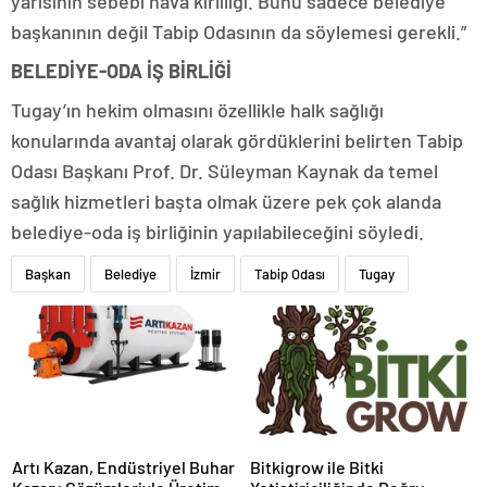
yarısının sebebi hava kirliliği. Bunu sadece belediye
başkanının değil Tabip Odasının da söylemesi gerekli.”
BELEDİYE-ODA İŞ BİRLİĞİ
Tugay’ın hekim olmasını özellikle halk sağlığı
konularında avantaj olarak gördüklerini belirten Tabip
Odası Başkanı Prof. Dr. Süleyman Kaynak da temel
sağlık hizmetleri başta olmak üzere pek çok alanda
belediye-oda iş birliğinin yapılabileceğini söyledi.
Başkan
Belediye
İzmir
Tabip Odası
Tugay
Artı Kazan, Endüstriyel Buhar
Bitkigrow ile Bitki