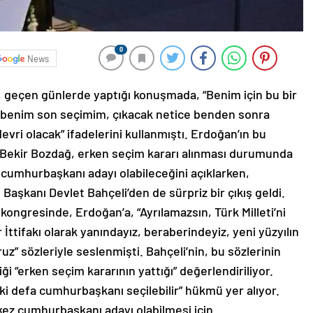
0
News
geçen günlerde yaptığı konuşmada, “Benim için bu bir
im benim son seçimim, çıkacak netice benden sonra
vri olacak” ifadelerini kullanmıştı. Erdoğan’ın bu
 Bekir Bozdağ, erken seçim kararı alınması durumunda
umhurbaşkanı adayı olabileceğini açıklarken,
aşkanı Devlet Bahçeli’den de sürpriz bir çıkış geldi.
 kongresinde, Erdoğan’a, “Ayrılamazsın, Türk Milleti’ni
ttifakı olarak yanındayız, beraberindeyiz, yeni yüzyılın
oruz” sözleriyle seslenmişti. Bahçeli’nin, bu sözlerinin
ği “erken seçim kararının yattığı” değerlendiriliyor.
ki defa cumhurbaşkanı seçilebilir” hükmü yer alıyor.
ez cumhurbaşkanı adayı olabilmesi için