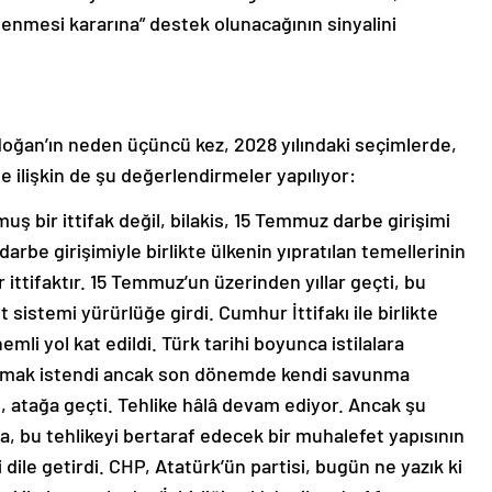
lenmesi kararına” destek olunacağının sinyalini
doğan’ın neden üçüncü kez, 2028 yılındaki seçimlerde,
 ilişkin de şu değerlendirmeler yapılıyor:
uş bir ittifak değil, bilakis, 15 Temmuz darbe girişimi
arbe girişimiyle birlikte ülkenin yıpratılan temellerinin
r ittifaktır. 15 Temmuz’un üzerinden yıllar geçti, bu
istemi yürürlüğe girdi. Cumhur İttifakı ile birlikte
mli yol kat edildi. Türk tarihi boyunca istilalara
ılmak istendi ancak son dönemde kendi savunma
ye, atağa geçti. Tehlike hâlâ devam ediyor. Ancak şu
a, bu tehlikeyi bertaraf edecek bir muhalefet yapısının
dile getirdi. CHP, Atatürk’ün partisi, bugün ne yazık ki