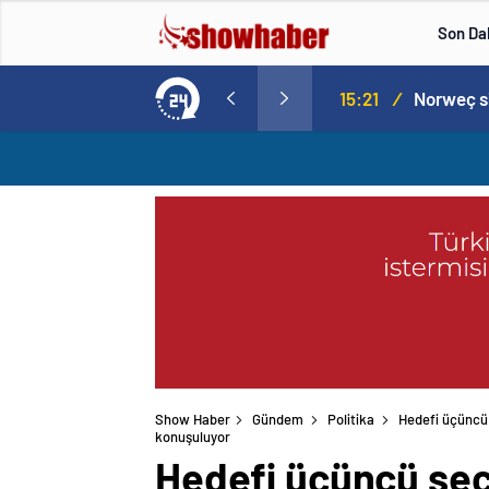
Son Da
Norweç silahlı kuvvetleri kadınlardan oluşan özel kuvvetler eğitimlerini başlattı.
15:20
/
Show Haber
Gündem
Politika
Hedefi üçüncü 
konuşuluyor
Hedefi üçüncü seçi