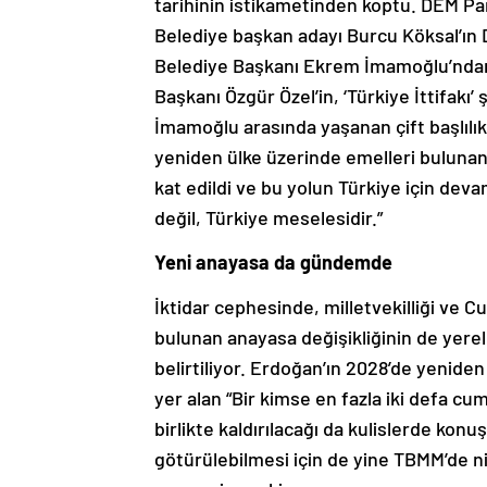
tarihinin istikametinden koptu. DEM Part
Belediye başkan adayı Burcu Köksal’ın D
Belediye Başkanı Ekrem İmamoğlu’ndan ‘
Başkanı Özgür Özel’in, ‘Türkiye İttifakı’ 
İmamoğlu arasında yaşanan çift başlılık,
yeniden ülke üzerinde emelleri bulunanlar
kat edildi ve bu yolun Türkiye için de
değil, Türkiye meselesidir.”
Yeni anayasa da gündemde
İktidar cephesinde, milletvekilliği ve 
bulunan anayasa değişikliğinin de yer
belirtiliyor. Erdoğan’ın 2028’de yenid
yer alan “Bir kimse en fazla iki defa c
birlikte kaldırılacağı da kulislerde ko
götürülebilmesi için de yine TBMM’de nit