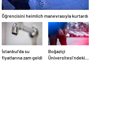
Öğrencisini heimlich manevrasıyla kurtardı
İstanbul’da su
Boğaziçi
fiyatlarına zam geldi
Üniversitesi’ndeki
olaylarda 4
tutuklama