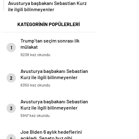
Avusturya başbakanı Sebastian Kurz
ile ilgili bilinmeyenler
KATEGORİNİN POPÜLERLERİ
Trump’tan seçim sonrası ilk
mülakat
1
9238 kez okundu
Avusturya başbakanı Sebastian
Kurz ile ilgili bilinmeyenler
2
6350 kez okundu
Avusturya başbakanı Sebastian
Kurz ile ilgili bilinmeyenler
3
5947 kez okundu
Joe Biden 6 aylık hedeflerini
açıkladı. Senato buz gibi…
4