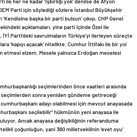
i ile her ne kadar ‘İşbirliği yok’ denilse de Afyon
EM Parti için söylediği sözlere İstanbul Büyükşehir
Kendisine başka bir parti bulsun’ çıkışı, CHP Genel
şekindeki açıklamaları, yine parti içinde Özel ile
 İYİ Parti’deki savrulmaların Türkiye’yi ilerleyen süreçte
a ‘kapıyı açacak’ nitelikte. Cumhur İttifakı ile bir yol
vam etmesi elzem. Mesele yalnızca Erdoğan meselesi
Cumhurbaşkanlığı seçimlerinden önce vaatleri arasında
el seçimlerden sonra yeniden gündeme getireceği
en cumhurbaşkanı adayı olabilmesi için mevcut anayasada
umhurbaşkanı seçilebilir” hükmünün yeni anayasa ile
nuşuluyor. Ancak anayasa değişikliğinin referanduma
elikli çoğunluğun, yani 360 milletvekilinin ‘evet oyu’