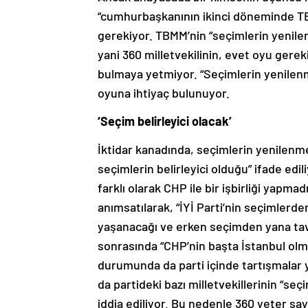
“cumhurbaşkanının ikinci döneminde TB
gerekiyor. TBMM’nin “seçimlerin yenilenm
yani 360 milletvekilinin, evet oyu gereki
bulmaya yetmiyor. “Seçimlerin yenilenmes
oyuna ihtiyaç bulunuyor.
‘Seçim belirleyici olacak’
İktidar kanadında, seçimlerin yenilenmes
seçimlerin belirleyici olduğu” ifade edil
farklı olarak CHP ile bir işbirliği yapma
anımsatılarak, “İYİ Parti’nin seçimlerd
yaşanacağı ve erken seçimden yana tavır
sonrasında “CHP’nin başta İstanbul ol
durumunda da parti içinde tartışmalar 
da partideki bazı milletvekillerinin “se
iddia ediliyor. Bu nedenle 360 yeter sayı