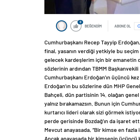
0
BEĞENDİM
ABONE OL
Cumhurbaşkanı Recep Tayyip Erdoğan, 
final, yasanın verdiği yetkiyle bu seç
gelecek kardeşlerim için bir emanetin de
sözlerinin ardından TBMM Başkanvekili
Cumhurbaşkanı Erdoğan’ın üçüncü kez c
Erdoğan’ın bu sözlerine dün MHP Genel B
Bahçeli, dün partisinin 14. olağan genel
yalnız bırakamazsın. Bunun için Cumhur İ
kurtarıcı lideri olarak sizi görmek istiy
perde gerisinde Bozdağ’ın da işaret etti
Mevcut anayasada, “Bir kimse en fazla i
Ancak anayasada bir kimsenin üçüncü k