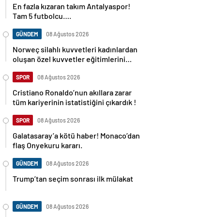
En fazla kızaran takım Antalyaspor!
Tam 5 futbolcu….
GÜNDEM
08 Ağustos 2026
Norweç silahlı kuvvetleri kadınlardan
oluşan özel kuvvetler eğitimlerini
başlattı.
SPOR
08 Ağustos 2026
Cristiano Ronaldo’nun akıllara zarar
tüm kariyerinin istatistiğini çıkardık !
SPOR
08 Ağustos 2026
Galatasaray’a kötü haber! Monaco’dan
flaş Onyekuru kararı.
GÜNDEM
08 Ağustos 2026
Trump’tan seçim sonrası ilk mülakat
GÜNDEM
08 Ağustos 2026