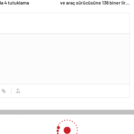
da 4 tutuklama
ve araç sürücüsüne 138 biner lira
ceza kesildi