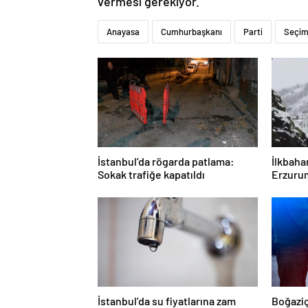
vermesi gerekiyor.
Anayasa
Cumhurbaşkanı
Parti
Seçi
İstanbul’da rögarda patlama:
İlkbaha
Sokak trafiğe kapatıldı
Erzurum
İstanbul’da su fiyatlarına zam
Boğaziç