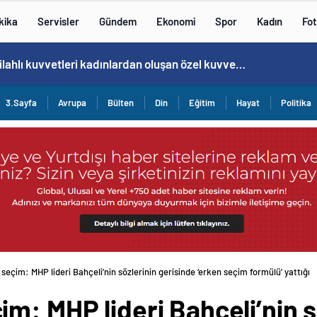
kika
Servisler
Gündem
Ekonomi
Spor
Kadın
Fot
Cristiano Ronaldo’nun akıllara zarar tüm kariyerinin istatistiğini çıkardık !
3.Sayfa
Avrupa
Bülten
Din
Eğitim
Hayat
Politika
seçim: MHP lideri Bahçeli’nin sözlerinin gerisinde ‘erken seçim formülü’ yattığı
m: MHP lideri Bahçeli’nin s