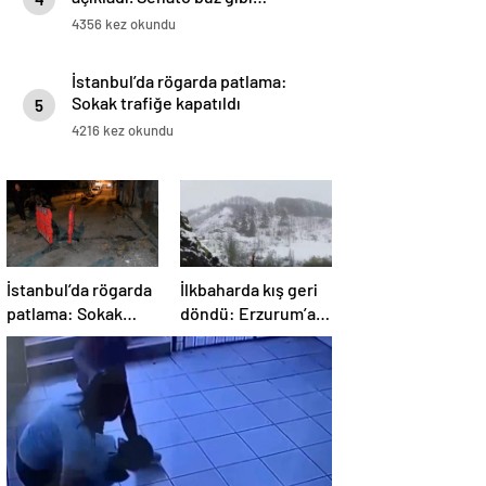
4356 kez okundu
İstanbul’da rögarda patlama:
Sokak trafiğe kapatıldı
5
4216 kez okundu
İstanbul’da rögarda
İlkbaharda kış geri
patlama: Sokak
döndü: Erzurum’a
trafiğe kapatıldı
lapa lapa kar yağdı