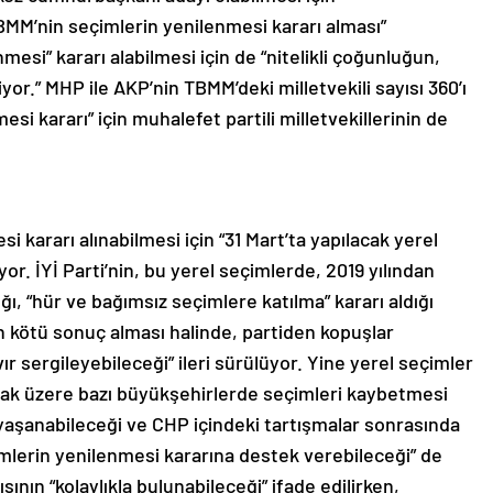
MM’nin seçimlerin yenilenmesi kararı alması”
esi” kararı alabilmesi için de “nitelikli çoğunluğun,
yor.” MHP ile AKP’nin TBMM’deki milletvekili sayısı 360’ı
i kararı” için muhalefet partili milletvekillerinin de
i kararı alınabilmesi için “31 Mart’ta yapılacak yerel
iyor. İYİ Parti’nin, bu yerel seçimlerde, 2019 yılından
dığı, “hür ve bağımsız seçimlere katılma” kararı aldığı
en kötü sonuç alması halinde, partiden kopuşlar
 sergileyebileceği” ileri sürülüyor. Yine yerel seçimler
mak üzere bazı büyükşehirlerde seçimleri kaybetmesi
yaşanabileceği ve CHP içindeki tartışmalar sonrasında
çimlerin yenilenmesi kararına destek verebileceği” de
sının “kolaylıkla bulunabileceği” ifade edilirken,