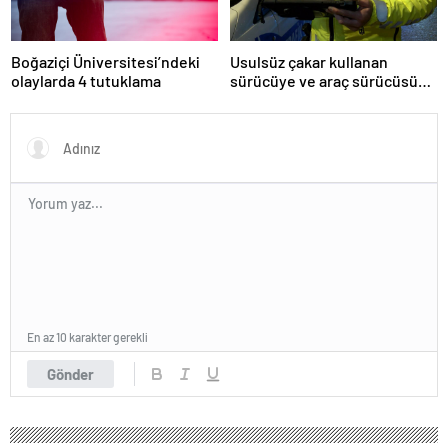
Boğaziçi Üniversitesi’ndeki
Usulsüz çakar kullanan
olaylarda 4 tutuklama
sürücüye ve araç sürücüsüne
138 biner lira ceza kesildi
En az 10 karakter gerekli
Gönder