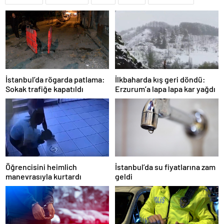
İstanbul’da rögarda patlama:
İlkbaharda kış geri döndü:
Sokak trafiğe kapatıldı
Erzurum’a lapa lapa kar yağdı
Öğrencisini heimlich
İstanbul’da su fiyatlarına zam
manevrasıyla kurtardı
geldi