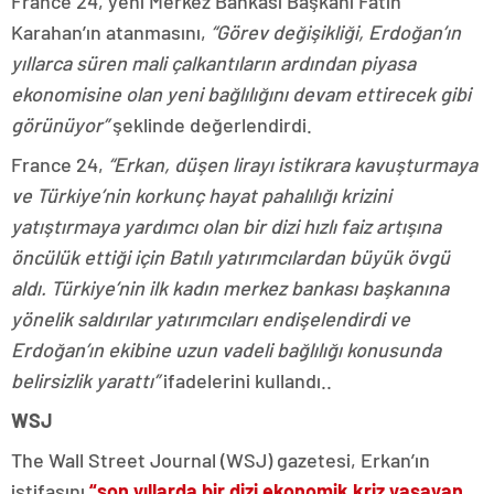
France 24, yeni Merkez Bankası Başkanı Fatih
Karahan’ın atanmasını,
“Görev değişikliği, Erdoğan’ın
yıllarca süren mali çalkantıların ardından piyasa
ekonomisine olan yeni bağlılığını devam ettirecek gibi
görünüyor”
şeklinde değerlendirdi.
France 24,
“Erkan, düşen lirayı istikrara kavuşturmaya
ve Türkiye’nin korkunç hayat pahalılığı krizini
yatıştırmaya yardımcı olan bir dizi hızlı faiz artışına
öncülük ettiği için Batılı yatırımcılardan büyük övgü
aldı. Türkiye’nin ilk kadın merkez bankası başkanına
yönelik saldırılar yatırımcıları endişelendirdi ve
Erdoğan’ın ekibine uzun vadeli bağlılığı konusunda
belirsizlik yarattı”
ifadelerini kullandı..
WSJ
The Wall Street Journal (WSJ) gazetesi, Erkan’ın
istifasını
“son yıllarda bir dizi ekonomik kriz yaşayan