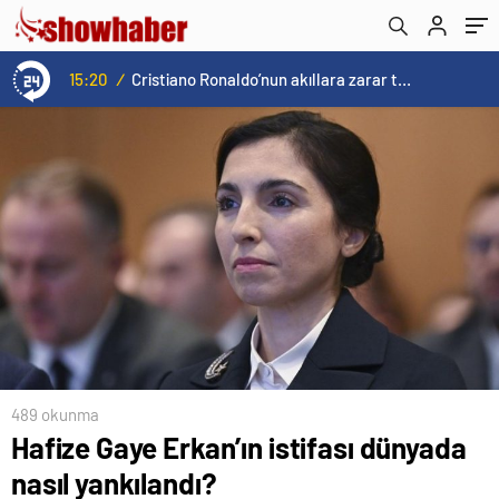
15:20
/
Cristiano Ronaldo’nun akıllara zarar tüm kariyerinin istatistiğini çıkardık !
489 okunma
Hafize Gaye Erkan’ın istifası dünyada
nasıl yankılandı?