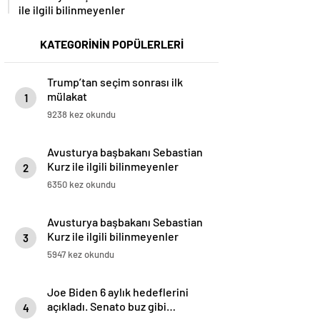
ile ilgili bilinmeyenler
KATEGORİNİN POPÜLERLERİ
Trump’tan seçim sonrası ilk
mülakat
1
9238 kez okundu
Avusturya başbakanı Sebastian
Kurz ile ilgili bilinmeyenler
2
6350 kez okundu
Avusturya başbakanı Sebastian
Kurz ile ilgili bilinmeyenler
3
5947 kez okundu
Joe Biden 6 aylık hedeflerini
açıkladı. Senato buz gibi…
4