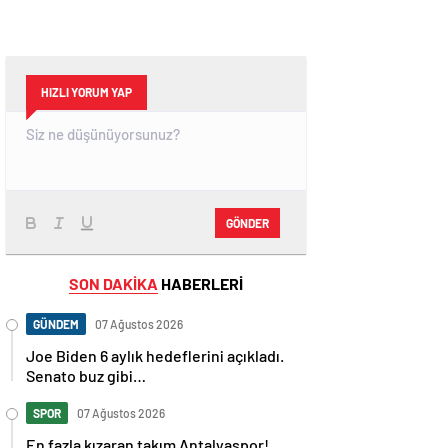
HIZLI YORUM YAP
GÖNDER
SON DAKİKA
HABERLERİ
GÜNDEM
07 Ağustos 2026
Joe Biden 6 aylık hedeflerini açıkladı.
Senato buz gibi…
SPOR
07 Ağustos 2026
En fazla kızaran takım Antalyaspor!