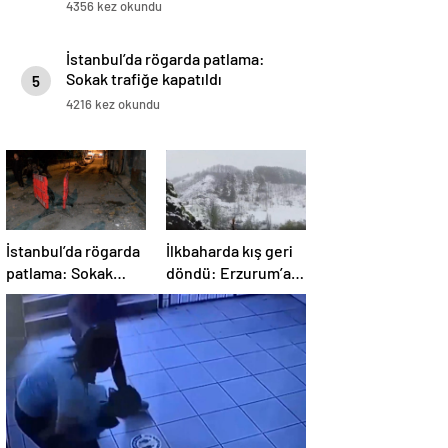
4356 kez okundu
İstanbul’da rögarda patlama:
Sokak trafiğe kapatıldı
5
4216 kez okundu
İstanbul’da rögarda
İlkbaharda kış geri
patlama: Sokak
döndü: Erzurum’a
trafiğe kapatıldı
lapa lapa kar yağdı