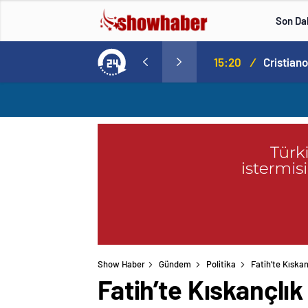
Son Da
Norweç silahlı kuvvetleri kadınlardan oluşan özel kuvvetler eğitimlerini başlattı.
15:20
/
Show Haber
Gündem
Politika
Fatih’te Kıskan
Fatih’te Kıskançlık