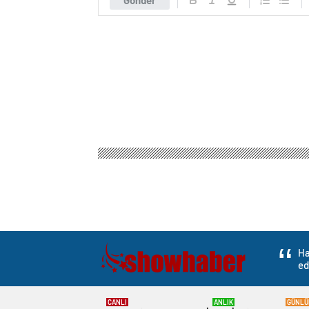
Ha
ed
CANLI
ANLIK
GÜNLÜ