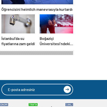
Öğrencisini heimlich manevrasıyla kurtardı
İstanbul’da su
Boğaziçi
fiyatlarına zam geldi
Üniversitesi’ndeki
olaylarda 4
tutuklama
KONOMİ
TRAFİK
CANLI