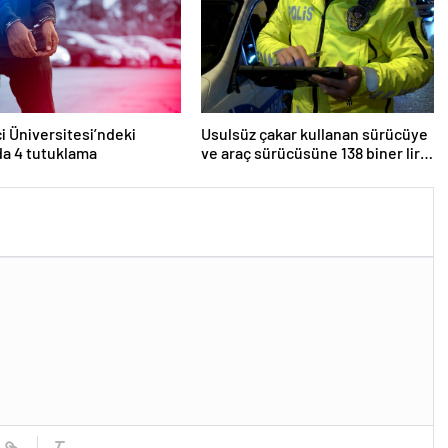
i Üniversitesi’ndeki
Usulsüz çakar kullanan sürücüye
da 4 tutuklama
ve araç sürücüsüne 138 biner lira
ceza kesildi