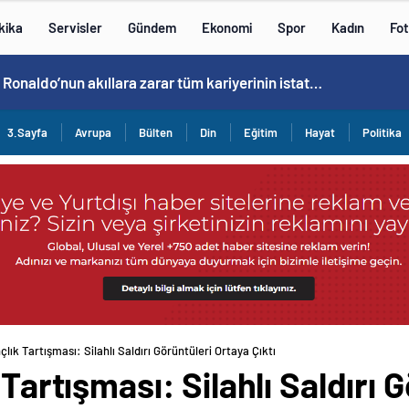
kika
Servisler
Gündem
Ekonomi
Spor
Kadın
Fot
Cristiano Ronaldo’nun akıllara zarar tüm kariyerinin istatistiğini çıkardık !
3.Sayfa
Avrupa
Bülten
Din
Eğitim
Hayat
Politika
çlık Tartışması: Silahlı Saldırı Görüntüleri Ortaya Çıktı
 Tartışması: Silahlı Saldırı 