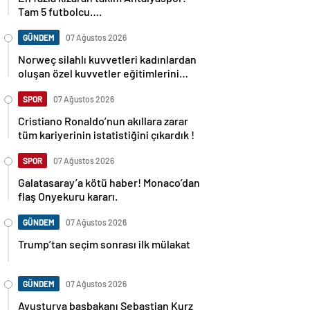
Tam 5 futbolcu….
GÜNDEM
07 Ağustos 2026
Norweç silahlı kuvvetleri kadınlardan
oluşan özel kuvvetler eğitimlerini
başlattı.
SPOR
07 Ağustos 2026
Cristiano Ronaldo’nun akıllara zarar
tüm kariyerinin istatistiğini çıkardık !
SPOR
07 Ağustos 2026
Galatasaray’a kötü haber! Monaco’dan
flaş Onyekuru kararı.
GÜNDEM
07 Ağustos 2026
Trump’tan seçim sonrası ilk mülakat
GÜNDEM
07 Ağustos 2026
Avusturya başbakanı Sebastian Kurz