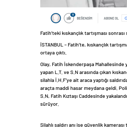
0
BEĞENDİM
ABONE OL
Fatih’teki kıskançlık tartışması sonrası s
İSTANBUL – Fatih’te, kıskançlık tartışmas
ortaya çıktı.
Olay, Fatih İskenderpaşa Mahallesinde ya
yapan L.T. ve S.N arasında çıkan kıskan
silahla İ.H.F’ye ait araca yaptığı saldır
araçta maddi hasar meydana geldi. Polisi
S.N, Fatih Kıztaşı Caddesinde yakalandı
sürüyor.
Silahlı saldırı anı ise güvenlik kamerası