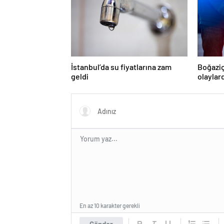
İstanbul’da su fiyatlarına zam
Boğaziç
geldi
olaylar
En az 10 karakter gerekli
Gönder