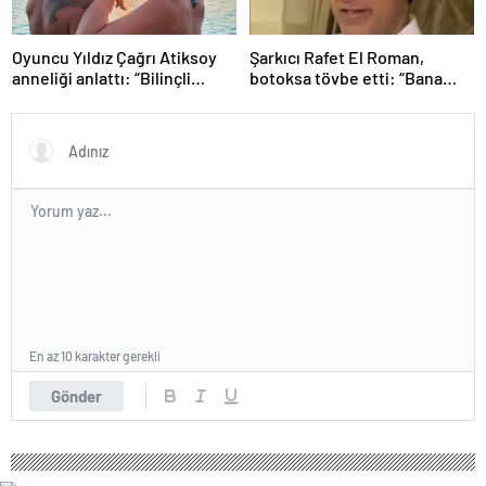
Oyuncu Yıldız Çağrı Atiksoy
Şarkıcı Rafet El Roman,
anneliği anlattı: “Bilinçli
botoksa tövbe etti: “Bana
delilik”
yakışmıyor”
En az 10 karakter gerekli
Gönder