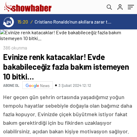
15:20
/
Cristiano Ronaldo’nun akıllara zarar tüm kariyerinin istatistiğini çıkardık !
386 okunma
Evinize renk katacaklar! Evde
bakabileceğiz fazla bakım istemeyen
10 bitki…
3 Şubat 2024 12:12
ABONE OL
News
Her geçen gün şehrin ortasında yaşadığımız yoğun
tempolu hayatlar sebebiyle doğayla olan bağımız daha
fazla kopuyor. Evinizde çiçek büyütmek istiyor fakat
bakım gerektirdiği için bu fikirden uzaklaşıyor
olabilirsiniz. açıdan bakan kişiye motivasyon sağlıyor.