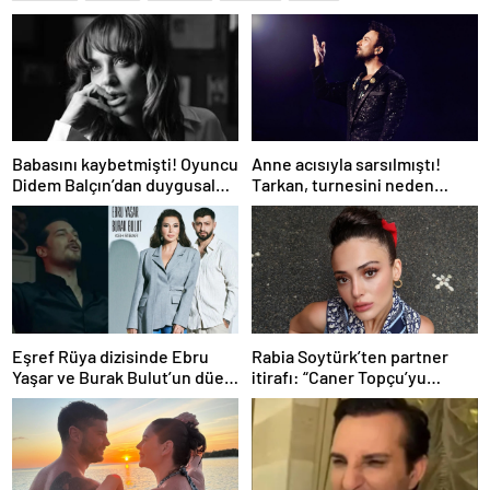
Babasını kaybetmişti! Oyuncu
Anne acısıyla sarsılmıştı!
Didem Balçın’dan duygusal
Tarkan, turnesini neden
paylaşım
bırakmak istemediğini
açıkladı
Eşref Rüya dizisinde Ebru
Rabia Soytürk’ten partner
Yaşar ve Burak Bulut’un düet
itirafı: “Caner Topçu’yu
parçası ‘Kehribar’ rüzgarı
sevmiyorum”