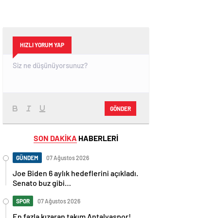
HIZLI YORUM YAP
GÖNDER
SON DAKİKA
HABERLERİ
GÜNDEM
07 Ağustos 2026
Joe Biden 6 aylık hedeflerini açıkladı.
Senato buz gibi…
SPOR
07 Ağustos 2026
En fazla kızaran takım Antalyaspor!