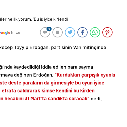
0
News
ecep Tayyip Erdoğan, partisinin Van mitinginde
ı’nda kaydedildiği iddia edilen para sayma
turmaya değinen Erdoğan,
“Kurdukları çarpışık oyunla
 deste deste paraların da girmesiyle bu oyun iyice
k etrafa saldırarak kimse kendini bu kirden
rın hesabını 31 Mart’ta sandıkta soracak”
dedi.