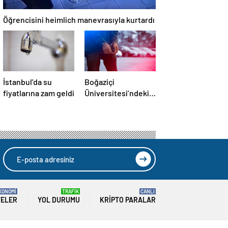
Öğrencisini heimlich manevrasıyla kurtardı
İstanbul’da su
Boğaziçi
fiyatlarına zam geldi
Üniversitesi’ndeki
olaylarda 4
tutuklama
KONOMİ
TRAFİK
CANLI
TELER
YOL DURUMU
KRIPTO PARALAR