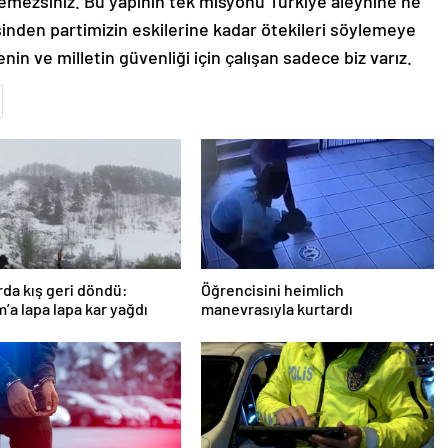
remezsiniz. Bu yapının tek misyonu Türkiye aleyhine ne
inden partimizin eskilerine kadar ötekileri söylemeye
in ve milletin güvenliği için çalışan sadece biz varız.
rda kış geri döndü:
Öğrencisini heimlich
’a lapa lapa kar yağdı
manevrasıyla kurtardı