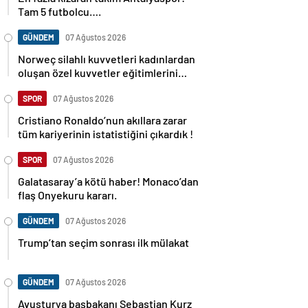
Tam 5 futbolcu….
GÜNDEM
07 Ağustos 2026
Norweç silahlı kuvvetleri kadınlardan
oluşan özel kuvvetler eğitimlerini
başlattı.
SPOR
07 Ağustos 2026
Cristiano Ronaldo’nun akıllara zarar
tüm kariyerinin istatistiğini çıkardık !
SPOR
07 Ağustos 2026
Galatasaray’a kötü haber! Monaco’dan
flaş Onyekuru kararı.
GÜNDEM
07 Ağustos 2026
Trump’tan seçim sonrası ilk mülakat
GÜNDEM
07 Ağustos 2026
Avusturya başbakanı Sebastian Kurz