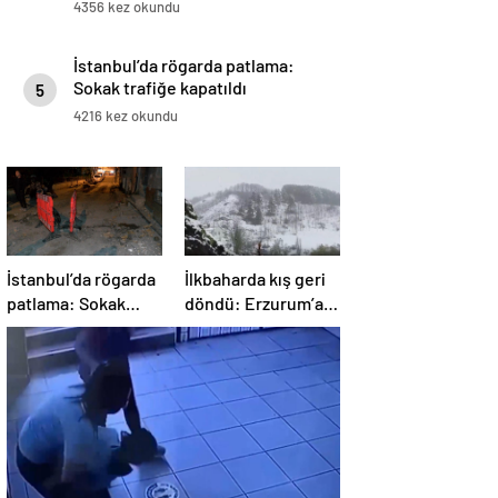
4356 kez okundu
İstanbul’da rögarda patlama:
Sokak trafiğe kapatıldı
5
4216 kez okundu
İstanbul’da rögarda
İlkbaharda kış geri
patlama: Sokak
döndü: Erzurum’a
trafiğe kapatıldı
lapa lapa kar yağdı