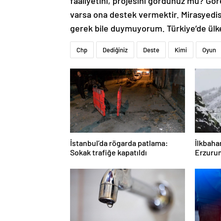
faaliyetini, projesini gördünüz mü? Gö
varsa ona destek vermektir. Mirasyedis
gerek bile duymuyorum. Türkiye’de ülken
Chp
Dediğiniz
Deste
Kimi
Oyun
İstanbul’da rögarda patlama:
İlkbaha
Sokak trafiğe kapatıldı
Erzurum