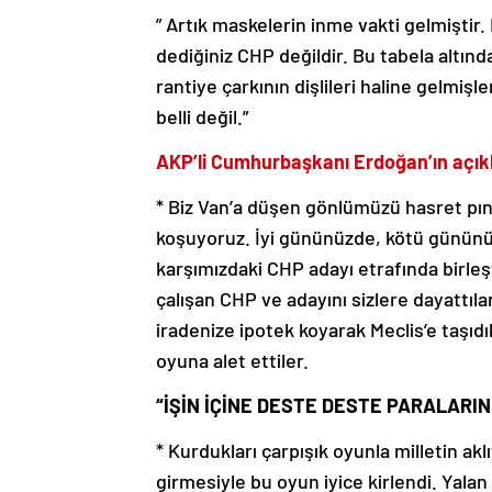
” Artık maskelerin inme vakti gelmiştir.
dediğiniz CHP değildir. Bu tabela altında
rantiye çarkının dişlileri haline gelmişl
belli değil.”
AKP’li Cumhurbaşkanı Erdoğan’ın açıkl
* Biz Van’a düşen gönlümüzü hasret pın
koşuyoruz. İyi gününüzde, kötü gününü
karşımızdaki CHP adayı etrafında birleşt
çalışan CHP ve adayını sizlere dayattıla
iradenize ipotek koyarak Meclis’e taşıd
oyuna alet ettiler.
“İŞİN İÇİNE DESTE DESTE PARALARIN
* Kurdukları çarpışık oyunla milletin aklı
girmesiyle bu oyun iyice kirlendi. Yala