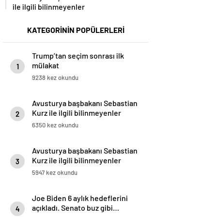
ile ilgili bilinmeyenler
KATEGORİNİN POPÜLERLERİ
Trump’tan seçim sonrası ilk
mülakat
1
9238 kez okundu
Avusturya başbakanı Sebastian
Kurz ile ilgili bilinmeyenler
2
6350 kez okundu
Avusturya başbakanı Sebastian
Kurz ile ilgili bilinmeyenler
3
5947 kez okundu
Joe Biden 6 aylık hedeflerini
açıkladı. Senato buz gibi…
4