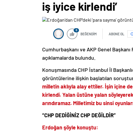
iş iyice kirlendi’
0
BEĞENDİM
ABONE OL
Cumhurbaşkanı ve AKP Genel Başkanı R
açıklamalarda bulundu.
Konuşmasında CHP İstanbul İl Başkanlığ
görüntülerine ilişkin başlatılan soruş
milletin aklıyla alay ettiler. İşin içine
kirlendi. Yalan üstüne yalan söyleyere
arındıramaz. Milletimiz bu sinsi oyunla
“CHP DEDİĞİNİZ CHP DEĞİLDİR”
Erdoğan şöyle konuştu: