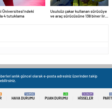
i Üniversitesi’ndeki
Usulsüz çakar kullanan sürücüye
da 4 tutuklama
ve araç sürücüsüne 138 biner lira
ceza kesildi
berleri anlık güncel olarak e-posta adresiniz üzerinden takip
ebilirsiniz.
K
TAHMİNİ
LİG
EKONOMİ
E
R
HAVA DURUMU
PUAN DURUMU
HISSELER
PARI