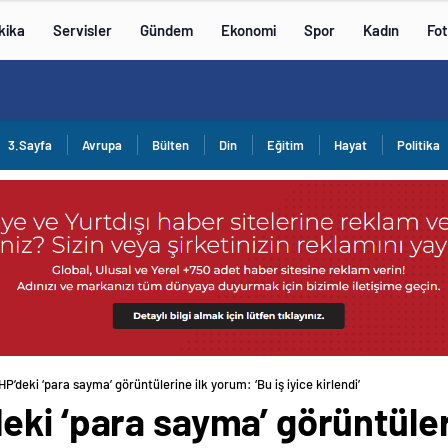
kika
Servisler
Gündem
Ekonomi
Spor
Kadın
Fot
3.Sayfa
Avrupa
Bülten
Din
Eğitim
Hayat
Politika
’deki ‘para sayma’ görüntülerine ilk yorum: ‘Bu iş iyice kirlendi’
ki ‘para sayma’ görüntüler