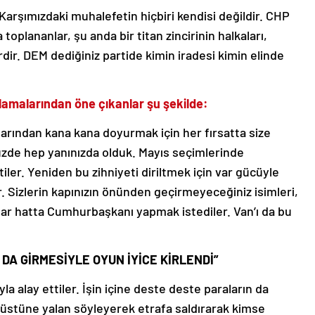
 Karşımızdaki muhalefetin hiçbiri kendisi değildir. CHP
 toplananlar, şu anda bir titan zincirinin halkaları,
erdir. DEM dediğiniz partide kimin iradesi kimin elinde
amalarından öne çıkanlar şu şekilde:
arından kana kana doyurmak için her fırsatta size
zde hep yanınızda olduk. Mayıs seçimlerinde
iler. Yeniden bu zihniyeti diriltmek için var gücüyle
r. Sizlerin kapınızın önünden geçirmeyeceğiniz isimleri,
ılar hatta Cumhurbaşkanı yapmak istediler. Van’ı da bu
 DA GİRMESİYLE OYUN İYİCE KİRLENDİ”
yla alay ettiler. İşin içine deste deste paraların da
n üstüne yalan söyleyerek etrafa saldırarak kimse