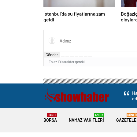
İstanbul’da su fiyatlarına zam
Boğaziç
geldi
olaylar
Gönder
En az 10 karakter gerekli
Ha
ed
CANLI
ANLIK
GÜNLÜ
BORSA
NAMAZ VAKITLERI
GAZETELE