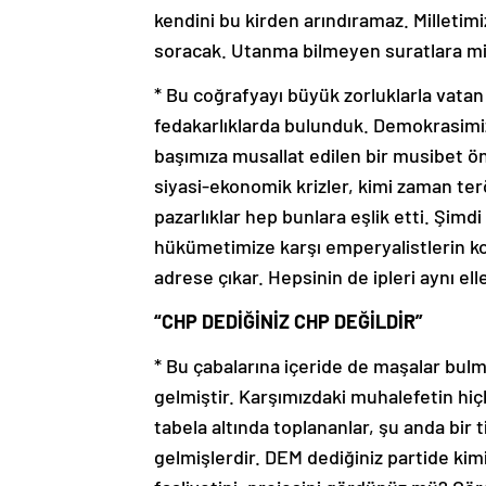
kendini bu kirden arındıramaz. Milletimi
soracak. Utanma bilmeyen suratlara mill
* Bu coğrafyayı büyük zorluklarla vatan
fedakarlıklarda bulunduk. Demokrasimi
başımıza musallat edilen bir musibet ö
siyasi-ekonomik krizler, kimi zaman terör
pazarlıklar hep bunlara eşlik etti. Şimdi
hükümetimize karşı emperyalistlerin koç
adrese çıkar. Hepsinin de ipleri aynı ell
“CHP DEDİĞİNİZ CHP DEĞİLDİR”
* Bu çabalarına içeride de maşalar bulm
gelmiştir. Karşımızdaki muhalefetin hiçb
tabela altında toplananlar, şu anda bir ti
gelmişlerdir. DEM dediğiniz partide kimin