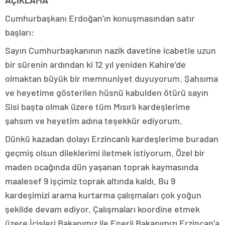
AÇIKLAMA
Cumhurbaşkanı Erdoğan’ın konuşmasından satır
başları:
Sayın Cumhurbaşkanının nazik davetine icabetle uzun
bir sürenin ardından ki 12 yıl yeniden Kahire’de
olmaktan büyük bir memnuniyet duyuyorum. Şahsıma
ve heyetime gösterilen hüsnü kabulden ötürü sayın
Sisi başta olmak üzere tüm Mısırlı kardeşlerime
şahsım ve heyetim adına teşekkür ediyorum.
Dünkü kazadan dolayı Erzincanlı kardeşlerime buradan
geçmiş olsun dileklerimi iletmek istiyorum. Özel bir
maden ocağında dün yaşanan toprak kaymasında
maalesef 9 işçimiz toprak altında kaldı. Bu 9
kardeşimizi arama kurtarma çalışmaları çok yoğun
şekilde devam ediyor. Çalışmaları koordine etmek
üzere İçişleri Bakanımız ile Enerji Bakanımızı Erzincan’a