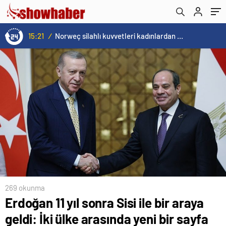
yönetimi ve genel başkanı 31 Mart’ta ‘Bay bay
Türkiye’ diyecek’
15:20
/
Cristiano Ronaldo’nun akıllara zarar tüm kariyerinin istatistiğini çıkardık !
269 okunma
Erdoğan 11 yıl sonra Sisi ile bir araya
geldi: İki ülke arasında yeni bir sayfa